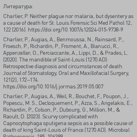
Литература:
Charlier, P. Neither plague nor malaria, but dysentery as
a cause of death for St. Louis.Forensic Sci Med Pathol 12,
122 (2016). https://doi.org/10.1007/s12024-015-9738-9
Charlier, P., Augias, A., Benmoussa, N., Rainsard, P.,
Froesch, P., Richardin, P., Froment, A., Bianucci, R.,
Appenzeller, O., Perciaccante, A., Lippi, D., & Prades, L.
(2020). The mandible of Saint-Louis (1270 AD):
Retrospective diagnosis and circumstances of death.
Journal of Stomatology, Oral and Maxillofacial Surgery,
121(2), 172–174.
https://doi.org/10.1016/j.jormas.2019.05.007
Charlier, P., Augias, A., Weil, R., Bouchet, F., Poupon, J.,
Popescu, M. S., Decloquement, P., Azza, S., Angelakis, E.,
Richardin, P., Colson, P., Dubourg, G., Million, M., &
Raoult, D. (2023). Scurvy complicated with
Capnocytophaga sputigena sepsis as a possible cause of
death of king Saint-Louis of France (1270 AD). Microbial
Pathogenesis, 185, 106399.