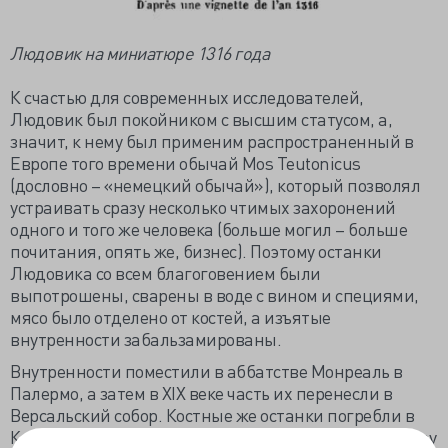
Людовик на миниатюре 1316 года
К счастью для современных исследователей,
Людовик был покойником с высшим статусом, а,
значит, к нему был применим распространенный в
Европе того времени обычай Mos Teutonicus
(дословно – «немецкий обычай»), который позволял
устраивать сразу несколько чтимых захоронений
одного и того же человека (больше могил – больше
почитания, опять же, бизнес). Поэтому останки
Людовика со всем благоговением были
выпотрошены, сварены в воде с вином и специями,
мясо было отделено от костей, а изъятые
внутренности забальзамированы.
Внутренности поместили в аббатстве Монреаль в
Палермо, а затем в XIX веке часть их перенесли в
Версальский собор. Костные же останки погребли в
Королевском некрополе в базилике Сен-Дени к северу