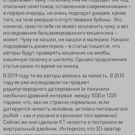
описание симптомов, оставленное современниками –
в первую очередь, не очень подходит диарея, кроме
того, на теле умершего отсутствовали бубоны. Это,
конечно, само по себе не может исключить чуму, а вот
исследование бальзамированного кишечника –
может. Чуму не нашли, не нашли и малярию. Начали
подозревать дизентерию – в статье пишется, что
авторы будут проверять кишечник на амебы,
кишечную палочку и шигеллу. Однако продолжения
статья какое-то время не имела.
В 2019 году те же авторы взялись за челюсть. В 2010
году ее уже исследовали на предмет
радиоуглеродного датирования (и получили
необычно древний интервал между 1030 и 1220
годами, что, как ни странно нормально, если
датируется челюсть человека, активно питавшегося
рыбой – как и указано в хрониках того времени).
Сейчас же они сделали КТ челюсти и построили ее
виртуальный двойник. Интересно, что 3D-аватар
челюсти прекрасно совместился с реалистичным