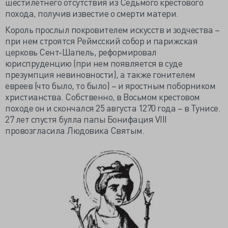
шестилетнего отсутствия из Седьмого крестового
похода, получив известие о смерти матери.
Король прослыл покровителем искусств и зодчества –
при нем строятся Реймсский собор и парижская
церковь Сент-Шапель, реформировал
юриспруденцию (при нем появляется в суде
презумпция невиновности), а также гонителем
евреев (что было, то было) – и яростным поборником
христианства. Собственно, в Восьмом крестовом
походе он и скончался 25 августа 1270 года – в Тунисе.
27 лет спустя булла папы Бонифация VIII
провозгласила Людовика Святым.