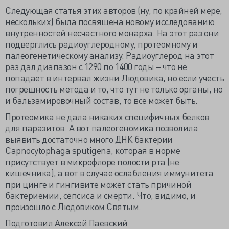
Следующая статья этих авторов (ну, по крайней мере,
нескольких) была посвящена новому исследованию
внутренностей несчастного монарха. На этот раз они
подверглись радиоуглеродному, протеомному и
палеогенетическому анализу. Радиоуглерод на этот
раз дал диапазон с 1290 по 1400 годы – что не
попадает в интервал жизни Людовика, но если учесть
погрешность метода и то, что тут не только органы, но
и бальзамировочный состав, то все может быть.
Протеомика не дала никаких специфичных белков
для паразитов. А вот палеогеномика позволила
выявить достаточно много ДНК бактерии
Capnocytophaga sputigena, которая в норме
присутствует в микрофлоре полости рта (не
кишечника), а вот в случае ослабления иммунитета
при цинге и гингивите может стать причиной
бактериемии, сепсиса и смерти. Что, видимо, и
произошло с Людовиком Святым.
Подготовил Алексей Паевский