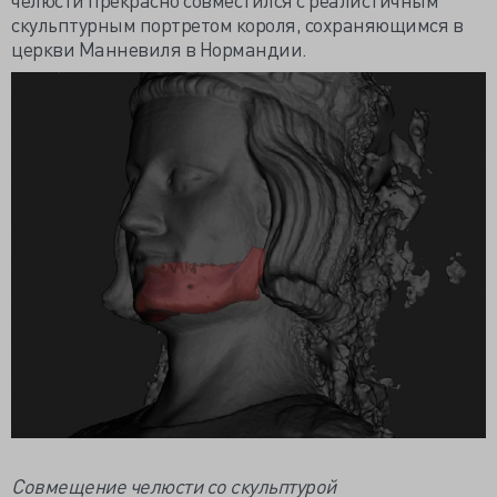
скульптурным портретом короля, сохраняющимся в
церкви Манневиля в Нормандии.
Совмещение челюсти со скульптурой