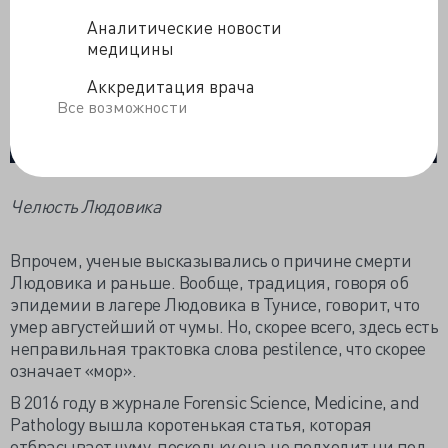
Аналитические новости
медицины
Аккредитация врача
Все возможности
Челюсть Людовика
Впрочем, ученые высказывались о причине смерти
Людовика и раньше. Вообще, традиция, говоря об
эпидемии в лагере Людовика в Тунисе, говорит, что
умер августейший от чумы. Но, скорее всего, здесь есть
неправильная трактовка слова pestilence, что скорее
означает «мор».
В 2016 году в журнале Forensic Science, Medicine, and
Pathology вышла коротенькая статья, которая
отбрасывает чуму, поскольку она не подходит ни под