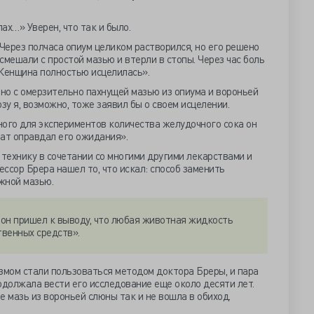
ах…» Уверен, что так и было.
ерез полчаса опиум целиком растворился, но его решено
 смешали с простой мазью и втерли в стопы. Через час боль
 Женщина полностью исцелилась».
ано с омерзительно пахнущей мазью из опиума и вороньей
зу я, возможно, тоже заявил бы о своем исцелении.
ного для экспериментов количества желудочного сока он
ат оправдал его ожидания».
 технику в сочетании со многими другими лекарствами и
ссор Брера нашел то, что искал: способ заменить
жной мазью.
он пришел к выводу, что любая животная жидкость
венных средств».
змом стали пользоваться методом доктора Бреры, и пара
должала вести его исследование еще около десяти лет.
е мазь из вороньей слюны так и не вошла в обиход.