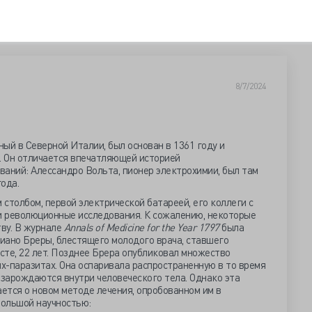
8/7/2024
ый в Северной Италии, был основан в 1361 году и
. Он отличается впечатляющей историей
аний: Алессандро Вольта, пионер электрохимии, был там
года.
столбом, первой электрической батареей, его коллеги с
 революционные исследования. К сожалению, некоторые
тву. В журнале
Annals of Medicine for the Year 1797
была
иано Бреры, блестящего молодого врача, ставшего
сте, 22 лет. Позднее Брера опубликовал множество
ях-паразитах. Она оспаривала распространенную в то время
 зарождаются внутри человеческого тела. Однако эта
ается о новом методе лечения, опробованном им в
большой научностью: