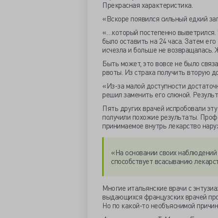
Прекрасная характеристика.
«Вскоре появился сильный едкий зап
«…который постепенно выветрился. Ч
было оставить на 24 часа. Затем его
исчезла и больше не возвращалась.
Быть может, это вовсе не было связ
рвоты. Из страха получить вторую до
«Из-за малой доступности достаточ
решил заменить его слюной. Результ
Пять других врачей испробовали эту
получили похожие результаты. Профе
принимаемое внутрь лекарство нару
«На основании своих наблюдений 
способствует всасыванию лекарст
Многие итальянские врачи с энтузиа
выдающихся французских врачей про
Но по какой-то необъяснимой причин