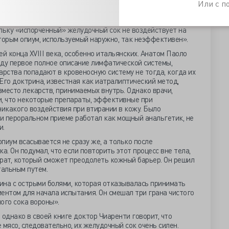
Или с 
 приводит к тошноте и рвоте, и связал это с тем, что опиум
льку «испорченный» желудочный сок не воздействует на
которым опиум, используемый наружно, так неэффективен».
й конца XVIII века, особенно итальянских. Анатом Паоло
оду первое полное описание лимфатической системы,
арства попадают в кровеносную систему не тогда, когда их
 Его доктрина, известная как иатралиптический метод,
место лекарств, принимаемых внутрь. Однако врачи,
и, что некоторые препараты, эффективные при
никакого воздействия при втирании в кожу. Было
ри пероральном приеме работал как мощный анальгетик, не
и.
пиум всасывается не сразу же, а только после
а. Он подумал, что если повторить этот процесс вне тела,
арат, который сможет преодолеть кожный барьер. Он решил
альным путем.
ина с острыми болями, которая отказывалась принимать
ентом для начала испытания. Он смешал три грана чистого
ого сока вороны».
 однако в своей книге доктор Чиаренти говорит, что
 мясо, следовательно, их желудочный сок очень силен.