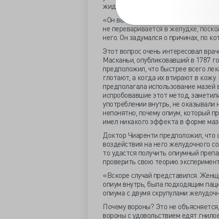
жидкостей.
«Он выяснил, что прием опиума часто
не переваривается в желудке, поско
него. Он задумался о причинах, по 
Этот вопрос очень интересовал враче
Масканьи, опубликовавший в 1787 г
предположил, что быстрее всего лек
глотают, а когда их втирают в кожу.
предполагала использование мазей в
испробовавшие этот метод, заметил
употреблении внутрь, не оказывали 
непонятно, почему опиум, который п
имел никакого эффекта в форме маз
Доктор Чиаренти предположил, что о
воздействия на него желудочного сок
то удастся получить опиумный преп
проверить свою теорию эксперимент
«Вскоре случай представился. Женщ
опиум внутрь, была подходящим паци
опиума с двумя скрупулами желудочн
Почему вороны? Это не объясняется,
вороны с удовольствием едят гнилое