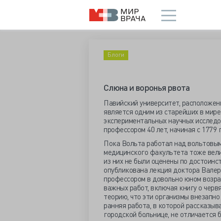
Блоги
Слюна и воронья рвота
Павийский университет, расположенн
является одним из старейших в мире
экспериментальных научных исследов
профессором 40 лет, начиная с 1779 
Пока Вольта работал над вольтовым 
медицинского факультета тоже вели
из них не были оценены по достоинс
опубликована лекция доктора Валер
профессором в довольно юном возра
важных работ, включая книгу о черв
теорию, что эти организмы внезапно
ранняя работа, в которой рассказыв
городской больнице, не отличается 