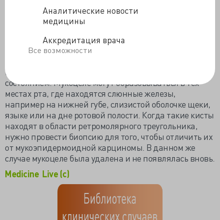
поставлен диагноз- мукоцеле слюнных желёз (желёз
Аналитические новости
Бландина-Нуна). Мукоцеле развивается, когда
медицины
нарушается целостность протока слюнной железы и
выделяющийся муцин собирается в окружающих
Аккредитация врача
тканях. Обычно мукоцеле диагностируется у детей.
Все возможности
Как показывает практика, постоянное покусывание
щеки или губы очень часто связано с этим
состоянием. Мукоцеле могут образовываться в тех
местах рта, где находятся слюнные железы,
например на нижней губе, слизистой оболочке щеки,
языке или на дне ротовой полости. Когда такие кисты
находят в области ретромолярного треугольника,
нужно провести биопсию для того, чтобы отличить их
от мукоэпидермоидной карциномы.
В данном же
случае мукоцеле была удалена и не появлялась вновь.
Medicine Live (c)