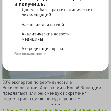
и получишь:
Доступ к базе кратких клинических
рекомендаций
Вакансии для врачей
Аналитические новости
медицины
Аккредитация врача
Все возможности
83% экспертов по фертильности в
Великобритании, Австралии и Новой Зеландии
предлагают или рекомендуют скретчинг
эндометрия в цикле перед переносом
1.
Nastri C. O., Lensen S. F., Gibree A. et al. Endometrial