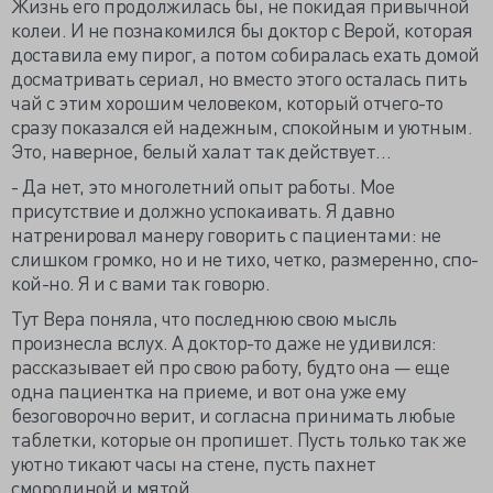
Жизнь его продолжилась бы, не покидая привычной
колеи. И не познакомился бы доктор с Верой, которая
доставила ему пирог, а потом собиралась ехать домой
досматривать сериал, но вместо этого осталась пить
чай с этим хорошим человеком, который отчего-то
сразу показался ей надежным, спокойным и уютным.
Это, наверное, белый халат так действует…
- Да нет, это многолетний опыт работы. Мое
присутствие и должно успокаивать. Я давно
натренировал манеру говорить с пациентами: не
слишком громко, но и не тихо, четко, размеренно, спо-
кой-но. Я и с вами так говорю.
Тут Вера поняла, что последнюю свою мысль
произнесла вслух. А доктор-то даже не удивился:
рассказывает ей про свою работу, будто она — еще
одна пациентка на приеме, и вот она уже ему
безоговорочно верит, и согласна принимать любые
таблетки, которые он пропишет. Пусть только так же
уютно тикают часы на стене, пусть пахнет
смородиной и мятой…