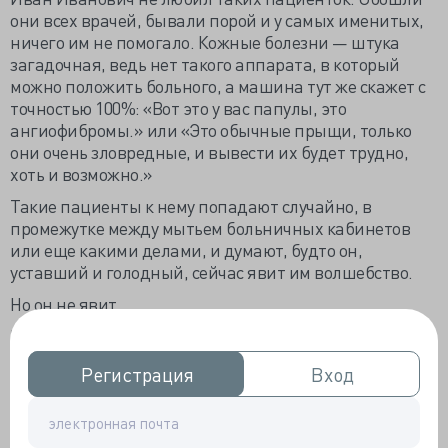
они всех врачей, бывали порой и у самых именитых,
ничего им не помогало. Кожные болезни — штука
загадочная, ведь нет такого аппарата, в который
можно положить больного, а машина тут же скажет с
точностью 100%: «Вот это у вас папулы, это
ангиофибромы.» или «Это обычные прыщи, только
они очень зловредные, и вывести их будет трудно,
хоть и возможно.»
Такие пациенты к нему попадают случайно, в
промежутке между мытьем больничных кабинетов
или еще какими делами, и думают, будто он,
уставший и голодный, сейчас явит им волшебство.
Но он не явит.
Ногти на ногах у тетки выглядят жутко. А лицо —
некрасивое, бугристое, красное. «Спитое», как в
Регистрация
Регистрация
Вход
Вход
рассказах русских классиков. Да и странненькая она.
Не от мира сего. Критика низковата у нее и к себе, и к
ситуации в целом.