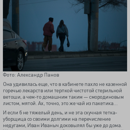
Фото: Александр Панов
Она удивилась еще, что в кабинете пахло не казенной
горечью лекарств или терпкой чистотой стерильной
ветоши, а чем-то домашним таким — смородиновым
листом, мятой. Ах, точно, это же чай из пакетика…
И если б не тяжелый день, и не эта скучная тетка-
уборщица со своими долгими на перечисление
недугами, Иван Иваныч доковылял бы уже до дома.