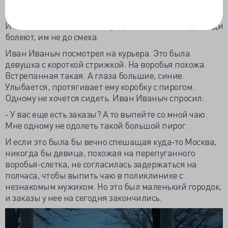
только пропустил.
И смеется. В его кабинете редко смеялись. Когда люди
болеют, им не до смеха.
Иван Иваныч посмотрел на курьера. Это была
девушка с короткой стрижкой. На воробья похожа.
Встрепанная такая. А глаза большие, синие.
Улыбается, протягивает ему коробку с пирогом.
Одному не хочется сидеть. Иван Иваныч спросил:
- У вас еще есть заказы? А то выпейте со мной чаю.
Мне одному не одолеть такой большой пирог.
И если это была бы вечно спешащая куда-то Москва,
никогда бы девица, похожая на перепуганного
воробья-слетка, не согласилась задержаться на
полчаса, чтобы выпить чаю в поликлинике с
незнакомым мужиком. Но это был маленький городок,
и заказы у нее на сегодня закончились.