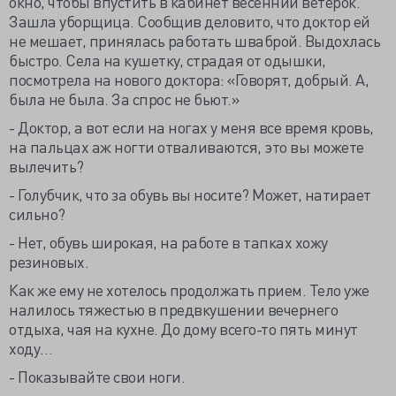
окно, чтобы впустить в кабинет весенний ветерок.
Зашла уборщица. Сообщив деловито, что доктор ей
не мешает, принялась работать шваброй. Выдохлась
быстро. Села на кушетку, страдая от одышки,
посмотрела на нового доктора: «Говорят, добрый. А,
была не была. За спрос не бьют.»
- Доктор, а вот если на ногах у меня все время кровь,
на пальцах аж ногти отваливаются, это вы можете
вылечить?
- Голубчик, что за обувь вы носите? Может, натирает
сильно?
- Нет, обувь широкая, на работе в тапках хожу
резиновых.
Как же ему не хотелось продолжать прием. Тело уже
налилось тяжестью в предвкушении вечернего
отдыха, чая на кухне. До дому всего-то пять минут
ходу…
- Показывайте свои ноги.