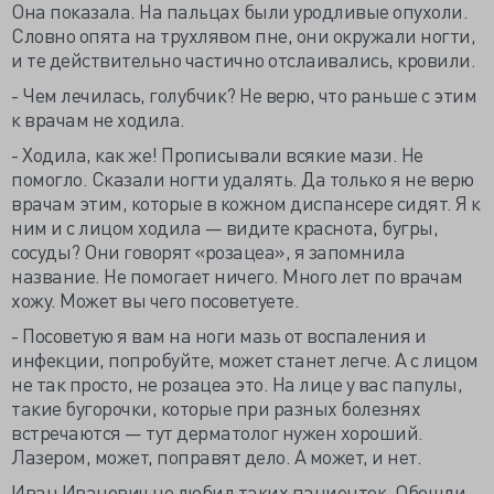
Она показала. На пальцах были уродливые опухоли.
Словно опята на трухлявом пне, они окружали ногти,
и те действительно частично отслаивались, кровили.
- Чем лечилась, голубчик? Не верю, что раньше с этим
к врачам не ходила.
- Ходила, как же! Прописывали всякие мази. Не
помогло. Сказали ногти удалять. Да только я не верю
врачам этим, которые в кожном диспансере сидят. Я к
ним и с лицом ходила — видите краснота, бугры,
сосуды? Они говорят «розацеа», я запомнила
название. Не помогает ничего. Много лет по врачам
хожу. Может вы чего посоветуете.
- Посоветую я вам на ноги мазь от воспаления и
инфекции, попробуйте, может станет легче. А с лицом
не так просто, не розацеа это. На лице у вас папулы,
такие бугорочки, которые при разных болезнях
встречаются — тут дерматолог нужен хороший.
Лазером, может, поправят дело. А может, и нет.
Иван Иванович не любил таких пациенток. Обошли