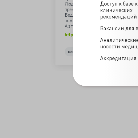
Доступ к базе 
Люди же продолжают любить себя за
пренебрежения спорт-минутками.
клинических
Беда лишь в том, что замене подлеж
рекомендаций
пожизненный таблетках.
А это совсем другая сказка...
Вакансии для 
https://valkiriarf.livejournal.com/1
Аналитически
новости меди
неврология
психология
Аккредитация 
/blogs/skazka_na_noch_dlya_davno_vyrosshikh-14-06-2020