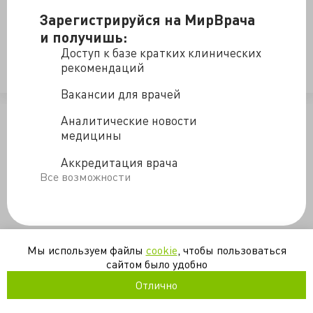
Зарегистрируйся на МирВрача
https://valkiriarf.livejournal.com/2011796.html
и получишь:
Доступ к базе кратких клинических
рекомендаций
клиническая практика
неврология
Вакансии для врачей
/blogs/skazka-17-12-2020
Аналитические новости
медицины
Аккредитация врача
Все возможности
Мы используем файлы
cookie
, чтобы пользоваться
сайтом было удобно
Отлично