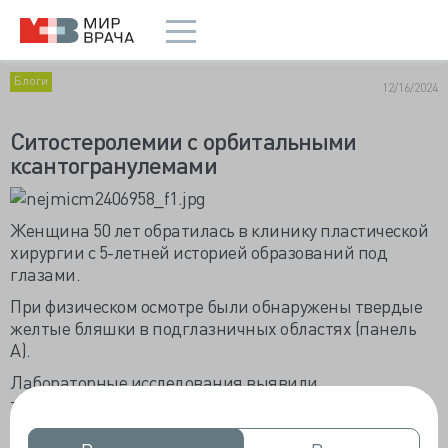
Блоги
12/16/2024
Ситостеролемии с орбитальными
ксантогранулемами
Женщина 50 лет обратилась в клинику пластической
хирургии с 5-летней историей образований под
глазами.
При физическом осмотре были обнаружены твердые
желтые бляшки в подглазничных областях (панель
A).
Лабораторные исследования выявили
тромбоцитопению и очень высокий уровень
холестерина липопротеинов низкой плотности.
Мазок периферической крови показал стоматоциты