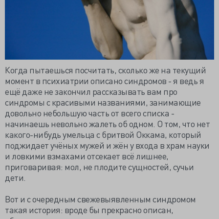
Когда пытаешься посчитать, сколько же на текущий
момент в психиатрии описано синдромов - я ведь я
ещё даже не закончил рассказывать вам про
синдромы с красивыми названиями, занимающие
довольно небольшую часть от всего списка -
начинаешь невольно жалеть об одном. О том, что нет
какого-нибудь умельца с бритвой Оккама, который
поджидает учёных мужей и жён у входа в храм науки
и ловкими взмахами отсекает всё лишнее,
приговаривая: мол, не плодите сущностей, сучьи
дети.
Вот и с очередным свежевыявленным синдромом
такая история: вроде бы прекрасно описан,