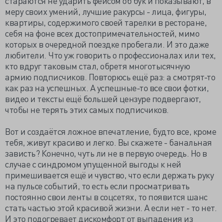
стараются не ударить фейсом об бук и показывают, в
меру своих умений, лучшие ракурсы - лица, фигуры,
квартиры, содержимого своей тарелки в ресторане,
себя на фоне всех достопримечательностей, мимо
которых в очередной поездке пробегали. И это даже
любители. Что уж говорить о профессионалах или тех,
кто вдруг таковым стал, обретя многотысячную
армию подписчиков. Повторюсь ещё раз: а смотрят-то
как раз на успешных. А успешные-то все свои фотки,
видео и тексты ещё большей цензуре подвергают,
чтобы не терять этих самых подписчиков.
Вот и создаётся ложное впечатление, будто все, кроме
тебя, живут красиво и легко. Вы скажете - банальная
зависть? Конечно, чуть ли не в первую очередь. Но в
случае с синдромом упущенной выгоды к ней
примешивается ещё и чувство, что если держать руку
на пульсе событий, то есть если просматривать
постоянно свои ленты в соцсетях, то появится шанс
стать частью этой красивой жизни. А если нет - то нет.
И это подогревает дискомфорт от выпадения из