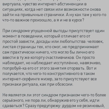
виртуала, чувство интернет-абстиненции в
ситуациях, когда нет связи или возможности снова
зайти на привычные странички. А ну как там у кого-то
что-то важное произошло, а я и не в курсе?
При синдроме упущенной выгоды присутствует один
момент в поведении, который отличает его от
простой зависти, досады или любопытства: человек,
листая страницы тех, кто смог, не предпринимает
сам практически ничего, что могло бы лично его
ввести в ту же когорту счастливчиков. Он просто
наблюдает, но наблюдает исступлённо, навязчиво,
попробуй-ка его от этого занятия оторвать. Вот и
получается, что чего-то конструктивного в таком
интернет-серфинге мизер, зато присутствуют все
признаки ритуала, как при обсессии.
Не является ли этот синдром признаком чего-то более
серьёзного, не пора ли, обнаружив его у себя, идти
сдаваться? Сразу предупрежу: дурдом не резиновый,