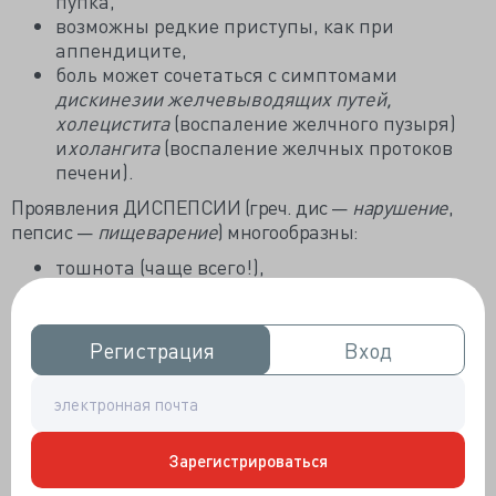
пупка,
возможны редкие приступы, как при
аппендиците,
боль может сочетаться с симптомами
дискинезии желчевыводящих путей,
холецистита
(воспаление желчного пузыря)
и
холангита
(воспаление желчных протоков
печени).
Проявления ДИСПЕПСИИ (греч. дис —
нарушение
,
пепсис —
пищеварение
) многообразны:
тошнота (чаще всего!),
снижение аппетита,
отрыжка,
горечь во рту (это типичный симптом при
Регистрация
Регистрация
Вход
Вход
болезнях желчного пузыря),
возможна рвота,
метеоризм (повышенное газообразование в
животе),
диарея (у 50-75%),
Зарегистрироваться
кашицеобразный кал со слизью,