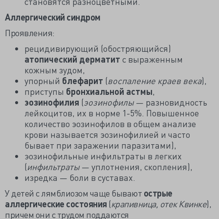
становятся разноцветными.
Аллергический синдром
Проявления:
рецидивирующий (обостряющийся)
атопический дерматит
с выраженным
кожным зудом,
упорный
блефарит
(
воспаление краев века
),
приступы
бронхиальной астмы
,
эозинофилия
(
эозинофилы
— разновидность
лейкоцитов, их в норме 1-5%. Повышенное
количество эозинофилов в общем анализе
крови называется эозинофилией и часто
бывает при заражении паразитами),
эозинофильные инфильтраты в легких
(
инфильтраты
— уплотнения, скопления),
изредка — боли в суставах.
У детей с лямблиозом чаще бывают
острые
аллергические состояния
(
крапивница, отек Квинке
),
причем они с трудом поддаются