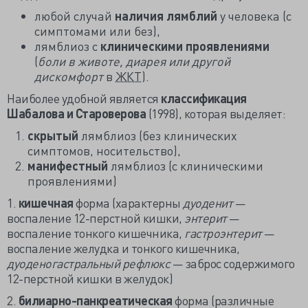
любой случай
наличия лямблий
у человека (с
симптомами или без),
лямблиоз с
клиническими проявлениями
(
боли в животе, диарея или другой
дискомфорт
в
ЖКТ
).
Наиболее удобной является
классификация
Шабалова и Староверова
(1998), которая выделяет:
скрытый
лямблиоз (без клинических
симптомов, носительство),
манифестный
лямблиоз (с клиническими
проявлениями)
1.
кишечная
форма (характерны
дуоденит
—
воспаление 12-перстной кишки,
энтерит
—
воспаление тонкого кишечника,
гастроэнтерит
—
воспаление желудка и тонкого кишечника,
дуоденогастральный рефлюкс
— заброс содержимого
12-перстной кишки в желудок)
2.
билиарно-панкреатическая
форма (различные