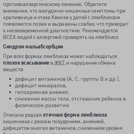
противоаллергическому лечению. Обратите
внимание, что желудочно-кишечные симптомы при
крапивнице и отеке Квинке у детей с лямблиозом
появляются позже и выражены слабее, что приводит
к несвоевременной диагностике. Рекомендуется
ВСЕХ людей с аллергией проверять на лямблиоз.
Синдром мальабсорбции
При всех формах лямблиоза может наблюдаться
плохое всасывание
в
ЖКТ
и нарушение обмена
веществ:
дефицит витаминов (A, C, группы B и др.),
дефицит минералов,
гипохромная анемия,
снижение массы тела, отставание ребенка в
физическом развитии.
Описана редкая
отечная форма лямблиоза
кишечника с резким похудением, анемией,
дефицитом многих витаминов, снижением уровня