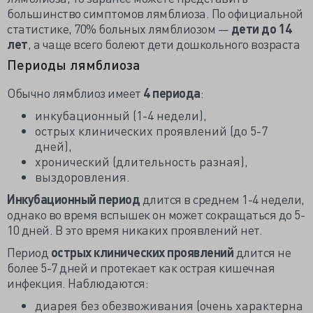
большинство симптомов лямблиоза. По официальной
статистике, 70% больных лямблиозом —
дети до 14
лет
, а чаще всего болеют дети дошкольного возраста
Периоды лямблиоза
Обычно лямблиоз имеет
4 периода
:
инкубационный (1-4 недели),
острых клинических проявлений (до 5-7
дней),
хронический (длительность разная),
выздоровления.
Инкубационный период
длится в среднем 1-4 недели,
однако во время вспышек он может сокращаться до 5-
10 дней. В это время никаких проявлений нет.
Период
острых клинических проявлений
длится не
более 5-7 дней и протекает как острая кишечная
инфекция. Наблюдаются:
диарея без обезвоживания (очень характерна