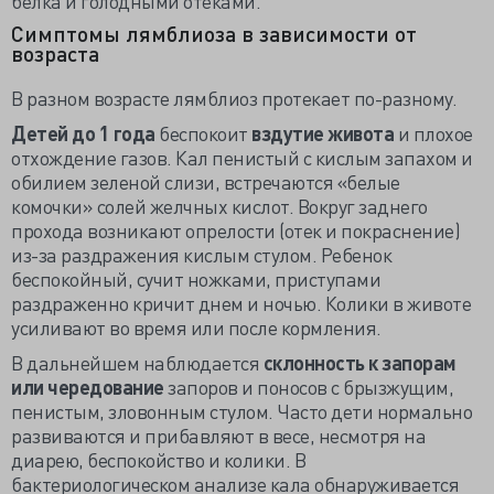
белка и голодными отеками.
Симптомы лямблиоза в зависимости от
возраста
В разном возрасте лямблиоз протекает по-разному.
Детей до 1 года
беспокоит
вздутие живота
и плохое
отхождение газов. Кал пенистый с кислым запахом и
обилием зеленой слизи, встречаются «белые
комочки» солей желчных кислот. Вокруг заднего
прохода возникают опрелости (отек и покраснение)
из-за раздражения кислым стулом. Ребенок
беспокойный, сучит ножками, приступами
раздраженно кричит днем и ночью. Колики в животе
усиливают во время или после кормления.
В дальнейшем наблюдается
склонность к запорам
или чередование
запоров и поносов с брызжущим,
пенистым, зловонным стулом. Часто дети нормально
развиваются и прибавляют в весе, несмотря на
диарею, беспокойство и колики. В
бактериологическом анализе кала обнаруживается