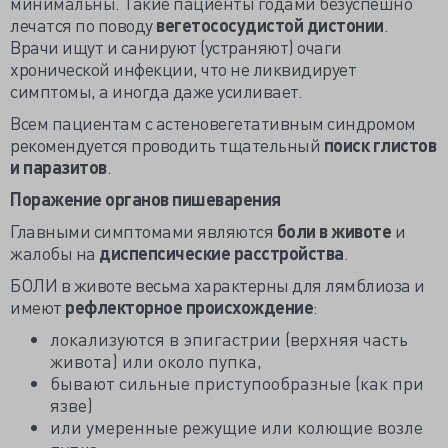
минимальны. Такие пациенты годами безуспешно
лечатся по поводу
вегетососудистой дистонии
.
Врачи ищут и санируют (устраняют) очаги
хронической инфекции, что не ликвидирует
симптомы, а иногда даже усиливает.
Всем пациентам с астеновегетативным синдромом
рекомендуется проводить тщательный
поиск глистов
и паразитов
.
Поражение органов пишеварения
Главными симптомами являются
боли в животе
и
жалобы на
диспепсические расстройства
.
БОЛИ в животе весьма характерны для лямблиоза и
имеют
рефлекторное происхождение
:
локализуются в эпигастрии (верхняя часть
живота) или около пупка,
бывают сильные приступообразные (как при
язве)
или умеренные режущие или колющие возле