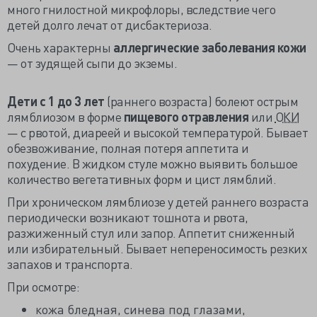
много гнилостной микрофлоры, вследствие чего
детей долго лечат от дисбактериоза.
Очень характерны
аллергические заболевания кожи
— от зудящей сыпи до экземы.
Дети с 1 до 3 лет
(раннего возраста) болеют острым
лямблиозом в форме
пищевого отравления
или
ОКИ
— с рвотой, диареей и высокой температурой. Бывает
обезвоживание, полная потеря аппетита и
похудение. В жидком стуле можно выявить большое
количество вегетативных форм и цист лямблий.
При хроническом лямблиозе у детей раннего возраста
периодически возникают тошнота и рвота,
разжиженный стул или запор. Аппетит сниженный
или избирательный. Бывает непереносимость резких
запахов и транспорта.
При осмотре:
кожа бледная, синева под глазами,