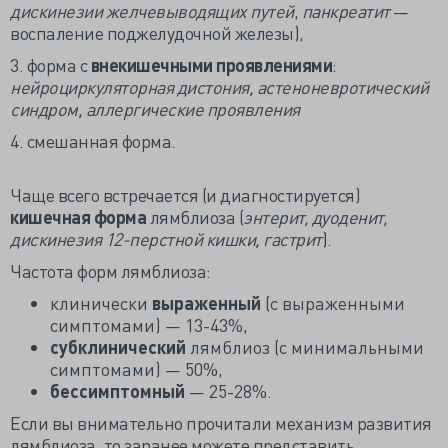
дискинезии желчевыводящих путей
,
панкреатит
—
воспаление поджелудочной железы),
3. форма с
внекишечными проявлениями
:
нейроциркуляторная дистония, астеноневротический
синдром, аллергические проявления
4. смешанная форма.
Чаще всего встречается (и диагностируется)
кишечная форма
лямблиоза (
энтерит, дуоденит,
дискинезия 12-перстной кишки, гастрит
).
Частота форм лямблиоза:
клинически
выраженный
(с выраженными
симптомами) — 13-43%,
субклинический
лямблиоз (с минимальными
симптомами) — 50%,
бессимптомный
— 25-28%.
Если вы внимательно прочитали механизм развития
лямблиоза, то заранее можете представить