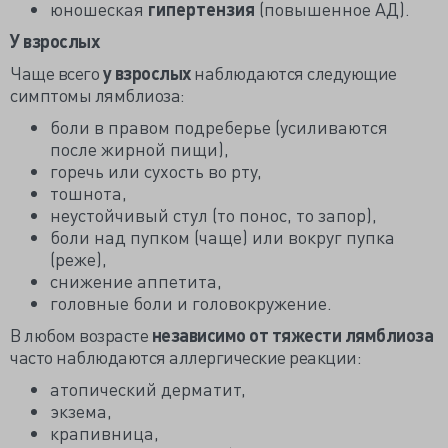
юношеская
гипертензия
(повышенное АД).
У взрослых
Чаще всего
у взрослых
наблюдаются следующие
симптомы лямблиоза:
боли в правом подреберье (усиливаются
после жирной пищи),
горечь или сухость во рту,
тошнота,
неустойчивый стул (то понос, то запор),
боли над пупком (чаще) или вокруг пупка
(реже),
снижение аппетита,
головные боли и головокружение.
В любом возрасте
независимо от тяжести лямблиоза
часто наблюдаются аллергические реакции:
атопический дерматит,
экзема,
крапивница,