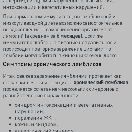
аллергия, синдромы нарушенного всасывания,
интоксикации и вегетативных нарушений.
При нормальном иммунитете, высокобелковой и
низкоуглеводной диете возможно самостоятельное
выздоровление — самоочищение организма от
лямблий (в среднем за
6 месяцев
). Если же
иммунитет ослаблен, а питание неправильное и
происходит повторное заражение цистами, то
лямблии могут обитать в кишечнике очень долго.
Симптомы хронического лямблиоза
Итак, свежее заражение лямблиями протекает как
острая кишечная инфекция, а
хронический лямблиоз
проявляется сочетанием нескольких синдромов с
разной степенью выраженности:
синдром интоксикации и вегетативных
нарушений,
поражения
ЖКТ
,
кожный синдром,
аллергический синдром,