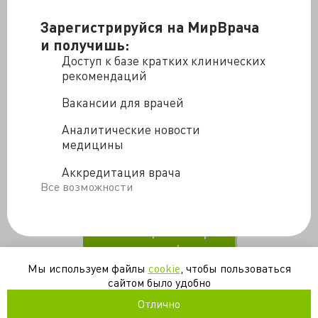
Зарегистрируйся на МирВрача
и получишь:
Доступ к базе кратких клинических
рекомендаций
Вакансии для врачей
В третьем эпизоде документального сериала Андрей
Павленко проходит четвертую химию и успокаивает
Аналитические новости
семью, а его жена Аня вспоминает, как они
медицины
познакомились и ездили зайцами на электричках.
Аккредитация врача
Такие Дела
Все возможности
ПОНРАВИЛАСЬ
ПУБЛИКАЦИЯ? смотрите
другие!
Мы используем файлы
cookie
, чтобы пользоваться
сайтом было удобно
борьба
врач
онкология
пациенты
химиотерапия
Отлично