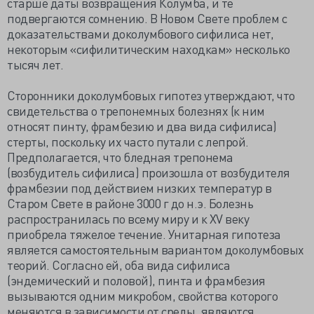
старше даты возвращения Колумба, и те
подвергаются сомнению. В Новом Свете проблем с
доказательствами доколумбового сифилиса нет,
некоторым «сифилитическим находкам» несколько
тысяч лет.
Сторонники доколумбовых гипотез утверждают, что
свидетельства о трепонемных болезнях (к ним
относят пинту, фрамбезию и два вида сифилиса)
стерты, поскольку их часто путали с лепрой.
Предполагается, что бледная трепонема
(возбудитель сифилиса) произошла от возбудителя
фрамбезии под действием низких температур в
Старом Свете в районе 3000 г до н.э. Болезнь
распространилась по всему миру и к XV веку
приобрела тяжелое течение. Унитарная гипотеза
является самостоятельным вариантом доколумбовых
теорий. Согласно ей, оба вида сифилиса
(эндемический и половой), пинта и фрамбезия
вызываются одним микробом, свойства которого
меняются в зависимости от среды, являются