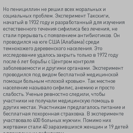
Но пенициллин не решил всех моральных и
социальных проблем. Эксперимент Такскиги,
начатый в 1932 году и разработанный для изучения
естественного течения сифилиса без лечения, не
стали прерывать с появлением антибиотиков. Он
проводился на юге США (Алабама) среди
темнокожего деревенского населения. Это
исследование удалось закрыть только в 1972 году
после 6 лет борьбы с Центром контроля
заболеваемости и другими органами. Эксперимент
проводился под видом бесплатной медицинской
помощи больным «плохой кровью». Так местное
население называло сифилис, анемию и просто
слабость. Ученые ревностно следили, чтобы
участники не получали медицинскую помощь в
других местах. Участникам предлагалось питание и
бесплатная похоронная страховка. В эксперименте
участвовало 400 больных мужчин. Помимо них
жертвами стали 40 заразившихся женщин и 19 детей
с врожденным сифилисом.