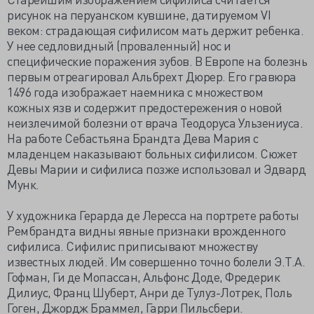
рисунок на перуанском кувшине, датируемом VI
веком: страдающая сифилисом мать держит ребенка.
У нее седловидный (проваленный) нос и
специфические поражения зубов. В Европе на болезнь
первым отреагировал Альбрехт Дюрер. Его гравюра
1496 года изображает наемника с множеством
кожных язв и содержит предостережения о новой
неизлечимой болезни от врача Теодоруса Ульзениуса.
На работе Себастьяна Брандта Дева Мария с
младенцем наказывают больных сифилисом. Сюжет
Девы Марии и сифилиса позже использовал и Эдвард
Мунк.
У художника Герарда де Лересса на портрете работы
Рембрандта видны явные признаки врожденного
сифилиса. Сифилис приписывают множеству
известных людей. Им совершенно точно болели Э.Т.А.
Гофман, Ги де Мопассан, Альфонс Доде, Фредерик
Дилиус, Франц Шуберт, Анри де Тулуз-Лотрек, Поль
Гоген, Джордж Браммел, Гарри Пильсбери.