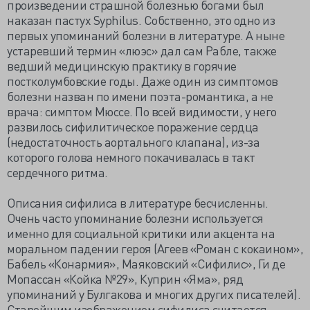
произведении страшной болезнью богами был
наказан пастух Syphilus. Собственно, это одно из
первых упоминаний болезни в литературе. А ныне
устаревший термин «люэс» дал сам Рабле, также
ведший медицинскую практику в горячие
постколумбовские годы. Даже один из симптомов
болезни назван по имени поэта-романтика, а не
врача: симптом Мюссе. По всей видимости, у него
развилось сифилитическое поражение сердца
(недостаточность аортального клапана), из-за
которого голова немного покачивалась в такт
сердечного ритма.
Описания сифилиса в литературе бесчисленны.
Очень часто упоминание болезни используется
именно для социальной критики или акцента на
моральном падении героя (Агеев «Роман с кокаином»,
Бабель «Конармия», Маяковский «Сифилис», Ги де
Мопассан «Койка №29», Куприн «Яма», ряд
упоминаний у Булгакова и многих других писателей).
Старейшим изображением сифилиса считается