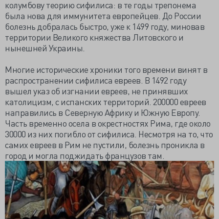
колумбову теорию сифилиса: в те годы трепонема
была нова для иммунитета европейцев. До России
болезнь добралась быстро, уже к 1499 году, миновав
территории Великого княжества Литовского и
нынешней Украины.
Многие исторические хроники того времени винят в
распространении сифилиса евреев. В 1492 году
вышел указ об изгнании евреев, не принявших
католицизм, с испанских территорий. 200000 евреев
направились в Северную Африку и Южную Европу.
Часть временно осела в окрестностях Рима, где около
30000 из них погибло от сифилиса. Несмотря на то, что
самих евреев в Рим не пустили, болезнь проникла в
город и могла поджидать французов там.