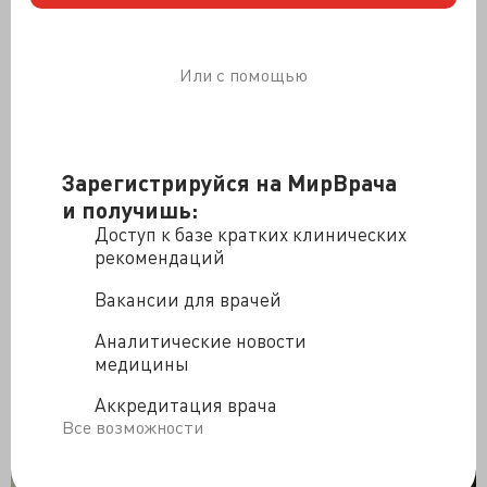
Сразу уточню: советская редакция. Тут всё подробно и
Или с помощью
с учётом накопленных взглядов и знаний об
этиологии, патогенезе, динамике и прочая, и прочая.
Вот классификация той же шизофрении в МКБ-10, что
была принята ВОЗ в 1989 году и вводилась в обиход в
Зарегистрируйся на МирВрача
начале девяностых:
и получишь:
Доступ к базе кратких клинических
рекомендаций
Вакансии для врачей
Аналитические новости
медицины
Аккредитация врача
Все возможности