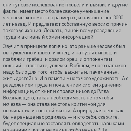
они тут своё исследование провели и выявили другие
факты: имеет место более свежее уменьшение
человеческого мозга в размерах, и началось оно 3000
лет назад. И предлагают собственную версию причин
такого усыхания. Дескать, виной всему разделение
труда и активный обмен информацией.
Звучит в принципе логично: это раньше человек был
вынужденно и швец, и жнец, и на гуслях игрец, и
граблями гребец, и оралом орец, и оппонентам
полный... простите, увлёкся. В общем, много навыков
надо было для того, чтобы выжить и, паче чаянья,
жить достойно. И в памяти много чего удерживать. А с
разделением труда и появлением систем хранения
информации, от книг и справочников до Гугла
Всезнающего, такая необходимость не то чтобы
исчезла — она стала не столь критичной для
выживания и сносной жизни. А природная лень как
бы не раньше нас родилась — и кто себя, скажите,
будет специально заставлять овладевать навыками
и знаниями, которые ему не особо нужны? Да