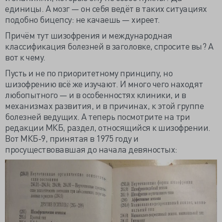
единицы. А мозг — он себя ведёт в таких ситуациях
подобно бицепсу: не качаешь — хиреет.
Причём тут шизофрения и международная
классификация болезней в заголовке, спросите вы? А
вот к чему.
Пусть и не по приоритетному принципу, но
шизофрению всё же изучают. И много чего находят
любопытного — и в особенностях клиники, и в
механизмах развития, и в причинах, к этой группе
болезней ведущих. А теперь посмотрите на три
редакции МКБ, раздел, относящийся к шизофрении.
Вот МКБ-9, принятая в 1975 году и
просуществовавшая до начала девяностых: