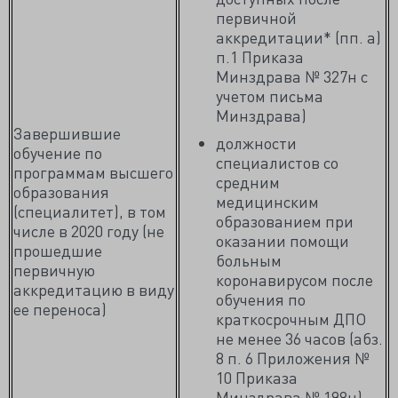
первичной
аккредитации* (пп. а)
п.1 Приказа
Минздрава № 327н с
учетом письма
Минздрава)
Завершившие
должности
обучение по
специалистов со
программам высшего
средним
образования
медицинским
(специалитет), в том
образованием при
числе в 2020 году (не
оказании помощи
прошедшие
больным
первичную
коронавирусом после
аккредитацию в виду
обучения по
ее переноса)
краткосрочным ДПО
не менее 36 часов (абз.
8 п. 6 Приложения №
10 Приказа
Минздрава № 198н)