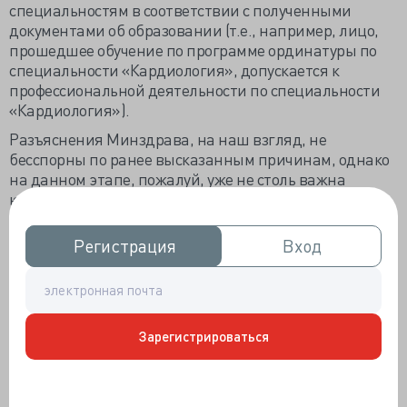
специальностям в соответствии с полученными
документами об образовании (т.е., например, лицо,
прошедшее обучение по программе ординатуры по
специальности «Кардиология», допускается к
профессиональной деятельности по специальности
«Кардиология»).
Разъяснения Минздрава, на наш взгляд, не
бесспорны по ранее высказанным причинам, однако
на данном этапе, пожалуй, уже не столь важна
юридическая составляющая сколько сама практика
применения Приказа Минздрава № 327н, которая
очевидно будет базироваться на обсуждаемом письме
Регистрация
Регистрация
Вход
Вход
Минздрава.
Стоит повторно обратить внимание на тот факт, что
требование о ПК каждые 5 лет не были отменены, в
частности данная норма сидит и в упомянутых выше
Зарегистрироваться
квалификационных требованиях. Более того,
Минздрав в числе прочих в данном пункте упоминает
лиц, завершивших обучение по программам ДПО.