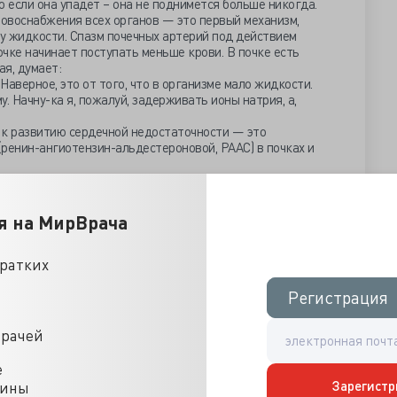
но если она упадет – она не поднимется больше никогда.
овоснабжения всех органов — это первый механизм,
 жидкости. Спазм почечных артерий под действием
очке начинает поступать меньше крови. В почке есть
ая, думает:
 Наверное, это от того, что в организме мало жидкости.
. Начну-ка я, пожалуй, задерживать ионы натрия, а,
 к развитию сердечной недостаточности — это
ренин-ангиотензин-альдестероновой, РААС) в почках и
я на МирВрача
кратких
Регистрация
Регистрация
врачей
е
Зарегистр
цины