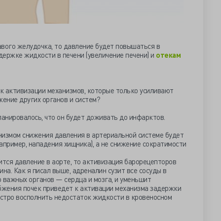
авого желудочка, то давление будет повышаться в
адержке жидкости в печени (увеличение печени) и
отекам
к активизации механизмов, которые только усиливают
ение других органов и систем?
ланировалось, что он будет доживать до инфарктов.
низмом снижения давления в артериальной системе будет
апример, нападения хищника), а не снижение сократимости
ится давление в аорте, то активизация барорецепторов
на. Как я писал выше, адреналин сузит все сосуды в
 важных органов — сердца и мозга, и уменьшит
жения почек приведет к активации механизма задержки
стро восполнить недостаток жидкости в кровеносном