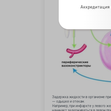
Аккредитация 
Задержка жидкости в организме при
— одышке и отекам.
Например, при инфаркте у левого же
начинает задерживаться в левом пр