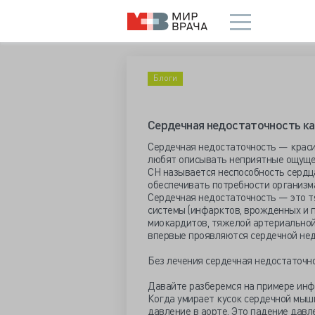
Блоги
Сердечная недостаточность к
Сердечная недостаточность — краси
любят описывать неприятные ощущени
СН называется неспособность сердц
обеспечивать потребности организм
Сердечная недостаточность — это т
системы (инфарктов, врожденных и 
миокардитов, тяжелой артериальной
впервые проявляются сердечной нед
Без лечения сердечная недостаточн
Давайте разберемся на примере инф
Когда умирает кусок сердечной мыш
давление в аорте. Это падение давл