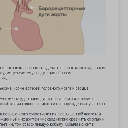
, и организм начинает выделять в кровь много адреналина.
осудистую систему следующим образом:
ний;
низме, кроме артерий головного мозга и сердца.
ических сосудов приводит к повышению давления в
оснабжения головного мозга и неповрежденных участков
в повышенного сопротивления с повышенной частотой.
ежденный инфарктом миокард можно сравнить со злым и
гает кнутом обессилевшую кобылу. Кобыла может и