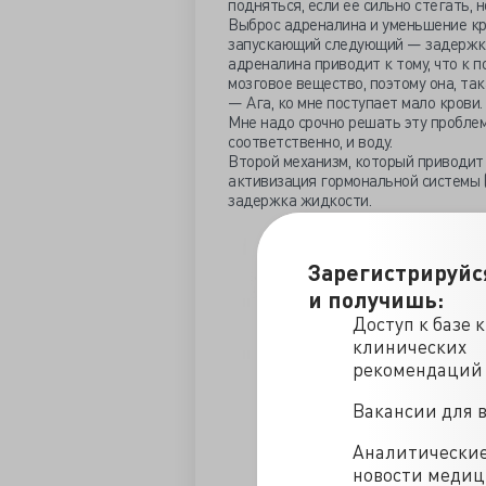
подняться, если ее сильно стегать, 
Выброс адреналина и уменьшение кр
запускающий следующий — задержку
адреналина приводит к тому, что к п
мозговое вещество, поэтому она, так
— Ага, ко мне поступает мало крови.
Мне надо срочно решать эту проблему
соответственно, и воду.
Второй механизм, который приводит
активизация гормональной системы (
задержка жидкости.
Зарегистрируйс
и получишь:
Доступ к базе 
клинических
рекомендаций
Вакансии для 
Аналитически
новости меди