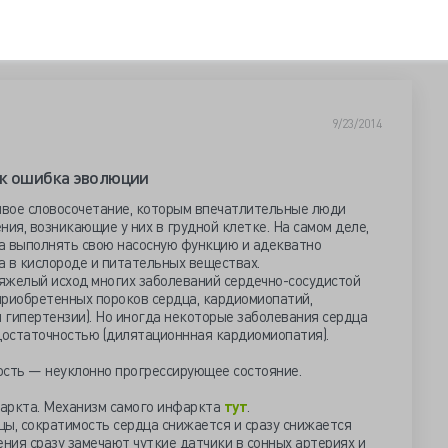
9/23/2014
ак ошибка эволюции
вое словосочетание, которым впечатлительные люди
я, возникающие у них в грудной клетке. На самом деле,
а выполнять свою насосную функцию и адекватно
а в кислороде и питательных веществах.
яжелый исход многих заболеваний сердечно-сосудистой
приобретенных пороков сердца, кардиомиопатий,
 гипертензии). Но иногда некоторые заболевания сердца
остаточностью (дилятационнная кардиомиопатия).
ость — неуклонно прогрессирующее состояние.
аркта. Механизм самого инфаркта
тут
.
цы, сократимость сердца снижается и сразу снижается
ения сразу замечают чуткие датчики в сонных артериях и