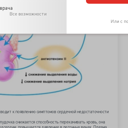
врача
Все возможности
Или с 
водит к появлению симптомов сердечной недостаточности
лудочка снижается способность перекачивать кровь, она
едсердии, повышается давление в легочных венах. Плазма