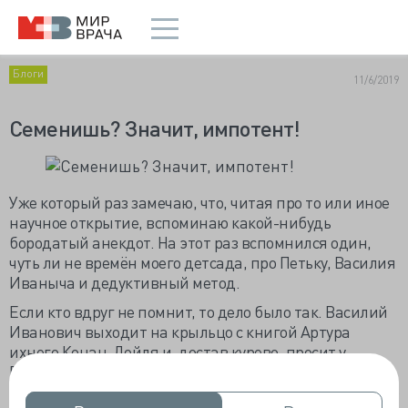
Блоги
11/6/2019
Семенишь? Значит, импотент!
Уже который раз замечаю, что, читая про то или иное
научное открытие, вспоминаю какой-нибудь
бородатый анекдот. На этот раз вспомнился один,
чуть ли не времён моего детсада, про Петьку, Василия
Иваныча и дедуктивный метод.
Если кто вдруг не помнит, то дело было так. Василий
Иванович выходит на крыльцо с книгой Артура
ихнего Конан-Дойля и, достав курево, просит у
Петьки огоньку. Тот достаёт спички, и Василий
Иванович, прикурив, одобрительно хлопает Петьку по