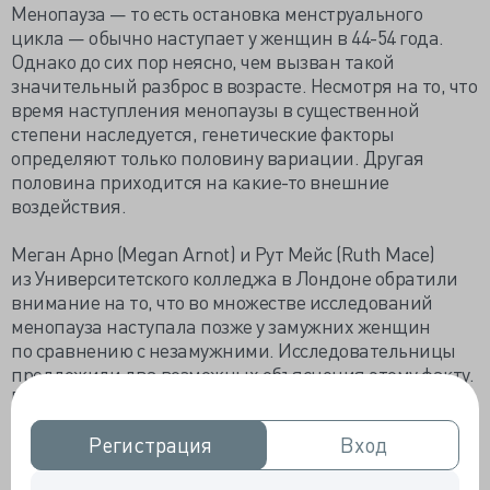
Менопауза — то есть остановка менструального
цикла — обычно наступает у женщин в 44-54 года.
Однако до сих пор неясно, чем вызван такой
значительный разброс в возрасте. Несмотря на то, что
время наступления менопаузы в существенной
степени наследуется, генетические факторы
определяют только половину вариации. Другая
половина приходится на какие-то внешние
воздействия.
Меган Арно (Megan Arnot) и Рут Мейс (Ruth Mace)
из Университетского колледжа в Лондоне обратили
внимание на то, что во множестве исследований
менопауза наступала позже у замужних женщин
по сравнению с незамужними. Исследовательницы
предложили два возможных объяснения этому факту.
Первое предполагало, что на прекращение
менструаций влияет сам контакт с мужчиной: его
Регистрация
Регистрация
Вход
Вход
феромоны могут действовать на организм женщины,
поддерживая ее в фертильном состоянии. Второе