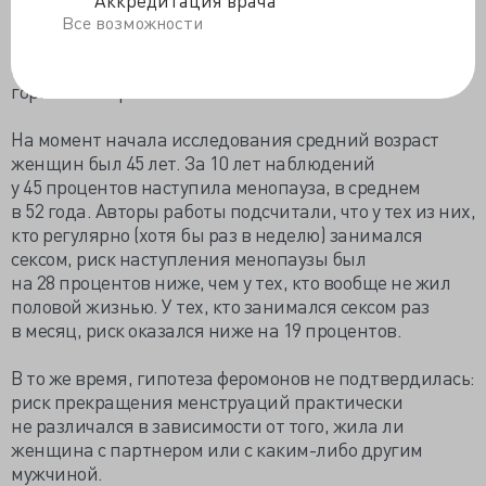
Аккредитация врача
тела, наличие вредных привычек, уровень
Все возможности
образования, количество детей, возраст начала
менструаций и концентрацию женских половых
гормонов в крови.
На момент начала исследования средний возраст
женщин был 45 лет. За 10 лет наблюдений
у 45 процентов наступила менопауза, в среднем
в 52 года. Авторы работы подсчитали, что у тех из них,
кто регулярно (хотя бы раз в неделю) занимался
сексом, риск наступления менопаузы был
на 28 процентов ниже, чем у тех, кто вообще не жил
половой жизнью. У тех, кто занимался сексом раз
в месяц, риск оказался ниже на 19 процентов.
В то же время, гипотеза феромонов не подтвердилась:
риск прекращения менструаций практически
не различался в зависимости от того, жила ли
женщина с партнером или с каким-либо другим
мужчиной.