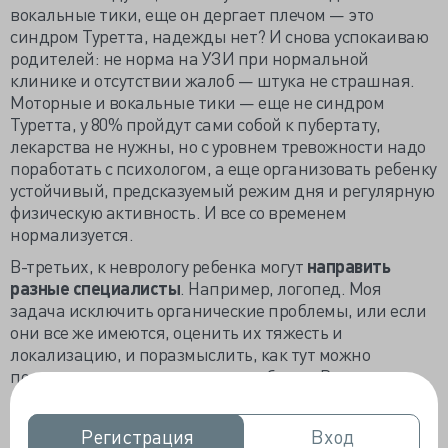
вокальные тики, еще он дергает плечом — это
синдром Туретта, надежды нет? И снова успокаиваю
родителей: не норма на УЗИ при нормальной
клинике и отсутствии жалоб — штука не страшная.
Моторные и вокальные тики — еще не синдром
Туретта, у 80% пройдут сами собой к пубертату,
лекарства не нужны, но с уровнем тревожности надо
поработать с психологом, а еще организовать ребенку
устойчивый, предсказуемый режим дня и регулярную
физическую активность. И все со временем
нормализуется.
В-третьих, к неврологу ребенка могут
направить
разные специалисты
. Например, логопед. Моя
задача исключить органические проблемы, или если
они все же имеются, оценить их тяжесть и
локализацию, и поразмыслить, как тут можно
поддержать нервную систему ребенка. В
большинстве случаев нарушение развития речи
имеет наследственную природу или является
Регистрация
Регистрация
Вход
Вход
спорадической мутацией генома, которая дала такое