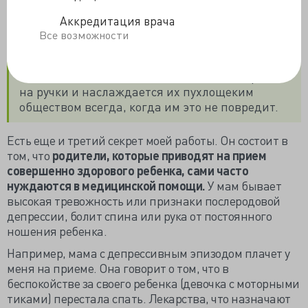
себя мыслью, что моя подруга, одна из крайне
редких и серьезных специалистов в нашем
Аккредитация врача
регионе (мечтаю сделать с ней интервью для
Все возможности
своего канала), детский онколог-гематолог с
более чем десятилетним стажем работы, точно
так же любит малышей и бессовестно берет их
на ручки и наслаждается их пухлощеким
обществом всегда, когда им это не повредит.
Есть еще и третий секрет моей работы. Он состоит в
том, что
родители, которые приводят на прием
совершенно здорового ребенка, сами часто
нуждаются в медицинской помощи.
У мам бывает
высокая тревожность или признаки послеродовой
депрессии, болит спина или рука от постоянного
ношения ребенка.
Например, мама с депрессивным эпизодом плачет у
меня на приеме. Она говорит о том, что в
беспокойстве за своего ребенка (девочка с моторными
тиками) перестала спать. Лекарства, что назначают