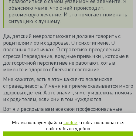
позаботиться о самом уязвимом ее элементе. Я
объясняю маме, что с ней происходит,
рекомендую лечение. И это помогает поменять
ситуацию к лучшему.
Да, детский невролог может и должен говорить с
родителями об их здоровье. О психогигиене. О
полезных привычках. О стратегиях преодоления
стресса (переедание, вредные привычки), которые в
долгосрочной перспективе не работают, хоть в
моменте и здорово облегчают состояние.
Мне кажется, есть в этом какая-то вселенская
справедливость. У меня на приеме оказывается много
здоровых детей. А это значит, я могу и должна помочь
их родителям, если они в том нуждаются.
Вот я и раскрыла вам все свои профессиональные
секреты и тайны. В комментариях предлагаю
рассказать о вашем собственном опыте посещения
Мы используем файлы
cookie
, чтобы пользоваться
детских врачей. Поделитесь, как это было!
сайтом было удобно