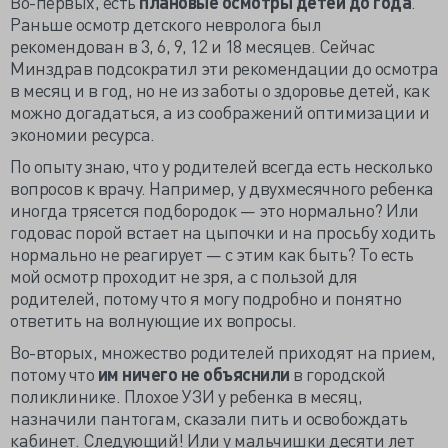
Во-первых, есть
плановые осмотры детей до года
.
Раньше осмотр детского невролога был
рекомендован в 3, 6, 9, 12 и 18 месяцев. Сейчас
Минздрав подсократил эти рекомендации до осмотра
в месяц и в год, но не из заботы о здоровье детей, как
можно догадаться, а из соображений оптимизации и
экономии ресурса.
По опыту знаю, что у родителей всегда есть несколько
вопросов к врачу. Например, у двухмесячного ребенка
иногда трясется подбородок — это нормально? Или
годовас порой встает на цыпочки и на просьбу ходить
нормально не реагирует — с этим как быть? То есть
мой осмотр проходит не зря, а с пользой для
родителей, потому что я могу подробно и понятно
ответить на волнующие их вопросы.
Во-вторых, множество родителей приходят на прием,
потому что
им ничего не объяснили
в городской
поликлинике. Плохое УЗИ у ребенка в месяц,
назначили пантогам, сказали пить и освобождать
кабинет. Следующий! Или у мальчишки десяти лет