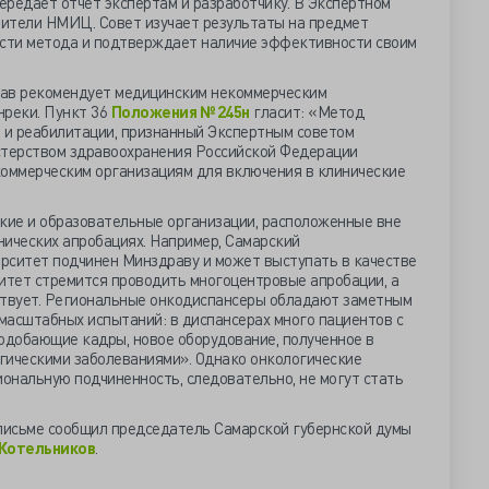
ередает отчет экспертам и разработчику. В Экспертном
авители НМИЦ. Совет изучает результаты на предмет
сти метода и подтверждает наличие эффективности своим
рав рекомендует медицинским некоммерческим
реки. Пункт 36
Положения № 245н
гласит: «Метод
я и реабилитации, признанный Экспертным советом
терством здравоохранения Российской Федерации
оммерческим организациям для включения в клинические
ие и образовательные организации, расположенные вне
инических апробациях. Например, Самарский
рситет подчинен Минздраву и может выступать в качестве
ситет стремится проводить многоцентровые апробации, а
ствует. Региональные онкодиспансеры обладают заметным
масштабных испытаний: в диспансерах много пациентов с
одобающие кадры, новое оборудование, полученное в
гическими заболеваниями». Однако онкологические
иональную подчиненность, следовательно, не могут стать
 письме сообщил председатель Самарской губернской думы
 Котельников
.