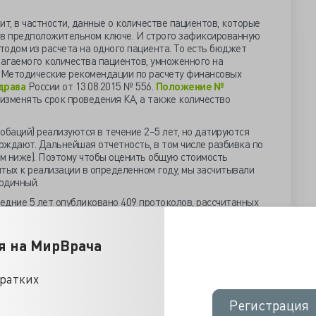
, в частности, данные о количестве пациентов, которые
 в предположительном ключе. И строго зафиксированную
одом из расчета на одного пациента. То есть бюджет
агаемого количества пациентов, умноженного на
. Методические рекомендации по расчету финансовых
драва
России от 13.08.2015 № 556.
Положение №
изменять срок проведения КА, а также количество
обаций) реализуются в течение 2–5 лет, но датируются
рждают. Дальнейшая отчетность, в том числе разбивка по
ом ниже). Поэтому чтобы оценить общую стоимость
тых к реализации в определенном году, мы засчитывали
одичный.
ледние 5 лет опубликовано 409 протоколов, рассчитанных
ью более 33 млрд (точная цифра — 33 550 736 897) рублей.
019 по 2023 год включительно.
я на МирВрача
осятся 85 протоколов, или 20,8 %. В
риняли участие 8763 пациента. Суммарная стоимость
кратких
цифра — 6 143 881 308), или 18,3 % от общей.
Регистрация
Регистрация