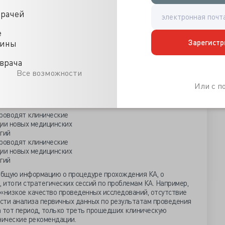
 затрат. Например, «Метод иммунотерапии взрослых
м Ph-негативным острым В-клеточным лимфобластным
врачей
я потребности в проведении трансплантации аллогенных
и улучшения долгосрочных результатов терапии в
е
имиотерапии», разработчик — НМИЦ гематологии
Зарегистр
цины
 540 рублей на 53 пациента. Эта работа стала самой
а.
врача
 средства. Но данные о результатах этих мероприятий и о
Все возможности
в практику закрыты.
Или с 
ротоколов клинической апробации за период 2019-
общую информацию о процедуре прохождения КА, о
, итоги стратегических сессий по проблемам КА. Например,
низкое качество проведенных исследований, отсутствие
сти анализа первичных данных по результатам проведения
на тот период, только треть прошедших клиническую
ические рекомендации.