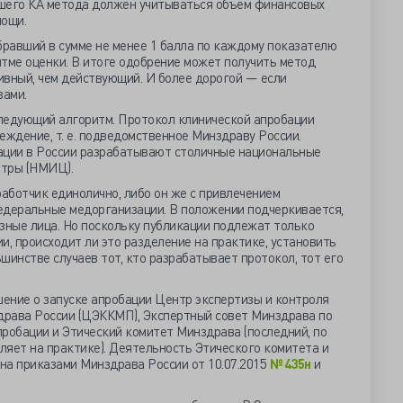
его КА метода должен учитываться объем финансовых
мощи.
равший в сумме не менее 1 балла по каждому показателю
тме оценки. В итоге одобрение может получить метод
ивный, чем действующий. И более дорогой — если
вами.
ледующий алгоритм. Протокол клинической апробации
ждение, т. е. подведомственное Минздраву России.
ации в России разрабатывают столичные национальные
нтры (НМИЦ).
аботчик единолично, либо он же с привлечением
едеральные медорганизации. В положении подчеркивается,
зные лица. Но поскольку публикации подлежат только
и, происходит ли это разделение на практике, установить
шинстве случаев тот, кто разрабатывает протокол, тот его
ение о запуске апробации Центр экспертизы и контроля
драва России (ЦЭККМП), Экспертный совет Минздрава по
робации и Этический комитет Минздрава (последний, по
вляет на практике). Деятельность Этического комитета и
на приказами Минздрава России от 10.07.2015
№ 435н
и