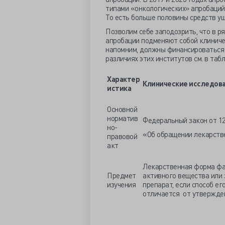
типами «онкологических» апробаций: 
То есть больше половины средств уш
Позволим себе заподозрить, что в ря
апробации подменяют собой клиниче
напомним, должны финансироваться 
различиях этих институтов см. в
табл
Характер
Клинические исследов
истика
Основной
норматив
Федеральный закон от 12
но-
«Об обращении лекарств
правовой
акт
Лекарственная форма фа
Предмет
активного вещества или
изучения
препарат, если способ ег
отличается от утвержде