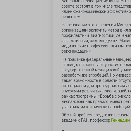
Завершив апробацию, исполнитель п
совете состоят в том числе предст
клинико-экономической эффективно
решением.
На основании этого решения Минзд
организациям включить метод в клин
профилактики, диагностики, лечени
эффективным, рекомендуется Минис
медицинским профессиональным нек
рекомендации».
На практике федеральные медицинск
столиц, отстранены от участия в кл
государственный медицинский униве
разработчика апробаций. Но универ
такая возможность в области отсут
потенциалом для проведения самых 
опухолями различных локализаций, п
рамках программы «Борьба с онколо
диспансеры, как правило, имеют рег
участниками клинических апробаций.
Об этой проблеме редакции в своем
академик РАН, профессор
Геннадий