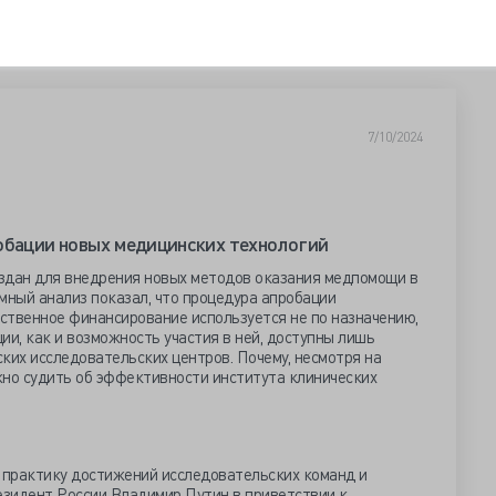
7/10/2024
обации новых медицинских технологий
здан для внедрения новых методов оказания медпомощи в
мный анализ показал, что процедура апробации
рственное финансирование используется не по назначению,
ии, как и возможность участия в ней, доступны лишь
ких исследовательских центров. Почему, несмотря на
жно судить об эффективности института клинических
практику достижений исследовательских команд и
езидент России Владимир Путин в приветствии к