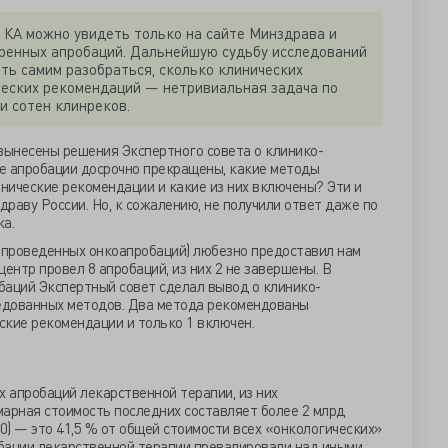
 КА можно увидеть только на сайте Минздрава и
бренных апробаций. Дальнейшую судьбу исследований
ть самим разобраться, сколько клинических
ческих рекомендаций — нетривиальная задача по
и сотен клинреков.
ынесены решения Экспертного совета о клинико-
е апробации досрочно прекращены, какие методы
нические рекомендации и какие из них включены? Эти и
раву России. Но, к сожалению, не получили ответ даже по
а.
у проведенных онкоапробаций) любезно предоставил нам
 центр провел 8 апробаций, из них 2 не завершены. В
баций Экспертный совет сделал вывод о клинико-
едованных методов. Два метода рекомендованы
ские рекомендации и только 1 включен.
х апробаций лекарственной терапии, из них
марная стоимость последних составляет более 2 млрд
90) — это 41,5 % от общей стоимости всех «онкологических»
обации лекарственной терапии превалировали над иными