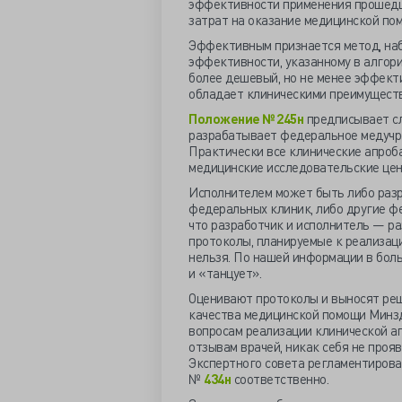
эффективности применения прошедш
затрат на оказание медицинской по
Эффективным признается метод, наб
эффективности, указанному в алгори
более дешевый, но не менее эффект
обладает клиническими преимущест
Положение № 245н
предписывает с
разрабатывает федеральное медучре
Практически все клинические апроб
медицинские исследовательские це
Исполнителем может быть либо разр
федеральных клиник, либо другие ф
что разработчик и исполнитель — ра
протоколы, планируемые к реализаци
нельзя. По нашей информации в боль
и «танцует».
Оценивают протоколы и выносят реш
качества медицинской помощи Минз
вопросам реализации клинической ап
отзывам врачей, никак себя не проя
Экспертного совета регламентирова
№
434н
соответственно.