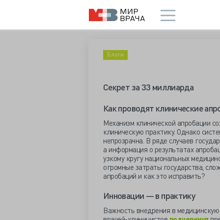
Блоги
Секрет за 33 миллиарда
Как проводят клинические апр
Механизм клинической апробации со
клиническую практику. Однако систе
непрозрачна. В ряде случаев госуда
а информация о результатах апробац
узкому кругу национальных медицинс
огромные затраты государства, сло
апробаций и как это исправить?
Инновации — в практику
Важность внедрения в медицинскую 
врачей-клиницистов
подчеркнул
пр