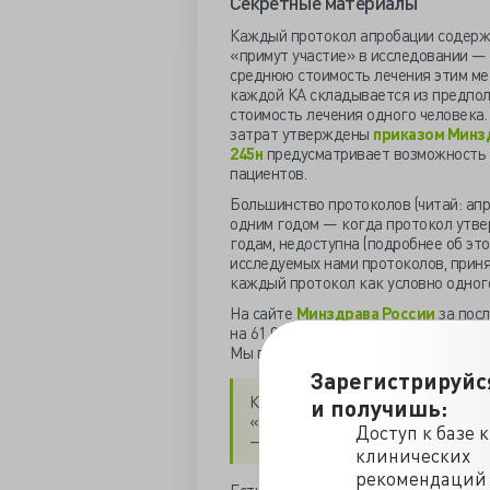
Секретные материалы
Каждый протокол апробации содержит
«примут участие» в исследовании —
среднюю стоимость лечения этим мет
каждой КА складывается из предпол
стоимость лечения одного человека
затрат утверждены
приказом Минз
245н
предусматривает возможность 
пациентов.
Большинство протоколов (читай: апр
одним годом — когда протокол утве
годам, недоступна (подробнее об эт
исследуемых нами протоколов, приня
каждый протокол как условно одног
На сайте
Минздрава России
за пос
на 61 014 пациентов, общей стоимост
Мы проанализировали протоколы с 2
Зарегистрируйс
К онкологическому профилю отн
и получишь:
«онкологических» апробациях п
Доступ к базе 
— более 6 млрд рублей (точная 
клинических
рекомендаций