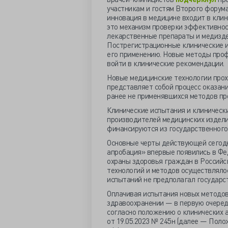
участникам и гостям Второго форума
инновация в медицине входит в клин
это механизм проверки эффективнос
лекарственные препараты и медизде
Пострегистрационные клинические и
его применению. Новые методы проф
войти в клинические рекомендации.
Новые медицинские технологии прох
представляет собой процесс оказан
ранее не применявшихся методов про
Клинические испытания и клинически
производителей медицинских издели
финансируются из государственног
Основные черты действующей сегодн
апробация» впервые появились в Фед
охраны здоровья граждан в Российск
технологий и методов осуществляло
испытаний не предполагал государс
Оплачивая испытания новых методов
здравоохранении — в первую очередь
согласно положению о клинических 
от 19.05.2023 № 245н (далее — Поло