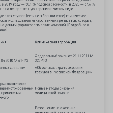
в 2019 году — 50,1 % годовой стоимости, в 2023 — 64,6 %.
ло на лекарственную терапию в чистом виде.
де этих случаев (если не в большинстве) клинические
ские исследования лекарственных препаратов, которые,
на деньги фармакологических компаний. (Подробнее о
ице
.)
ания
Клиническая апробация
Федеральный закон от 21.11.2011 №
.04.2010 № 61-ФЗ
323-ФЗ
енных средств»
«Об основах охраны здоровья
граждан в Российской Федерации»
рмакологически
 зарегистрированный
Новые методы оказания
о применения
медицинской помощи
нного
Разрешение на оказание
медицинской помощи в рамках