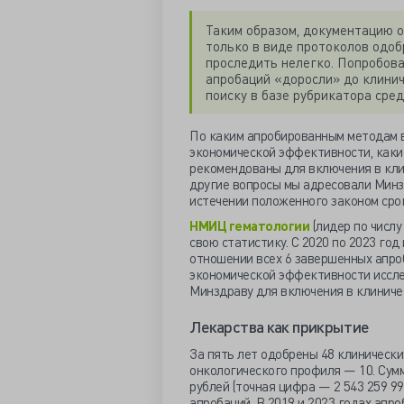
Таким образом, документацию о
только в виде протоколов одо
проследить нелегко. Попробова
апробаций «доросли» до клини
поиску в базе рубрикатора сред
По каким апробированным методам в
экономической эффективности, каки
рекомендованы для включения в кли
другие вопросы мы адресовали Минзд
истечении положенного законом срок
НМИЦ гематологии
(лидер по числ
свою статистику. С 2020 по 2023 год
отношении всех 6 завершенных апро
экономической эффективности иссл
Минздраву для включения в клиниче
Лекарства как прикрытие
За пять лет одобрены 48 клинически
онкологического профиля — 10. Сум
рублей (точная цифра — 2 543 259 9
апробаций. В 2019 и 2023 годах апр