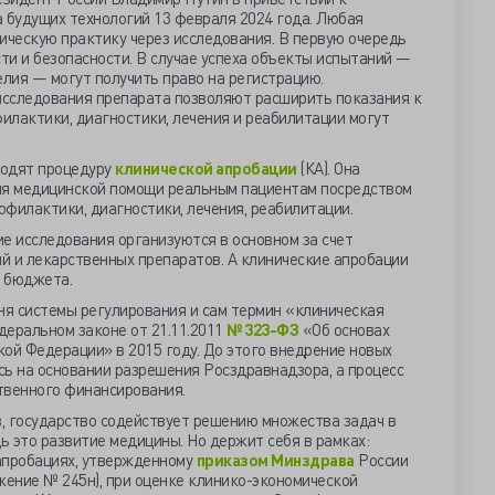
 будущих технологий 13 февраля 2024 года. Любая
ическую практику через исследования. В первую очередь
ти и безопасности. В случае успеха объекты испытаний —
лия — могут получить право на регистрацию.
сследования препарата позволяют расширить показания к
илактики, диагностики, лечения и реабилитации могут
одят процедуру
клинической апробации
(КА). Она
ия медицинской помощи реальным пациентам посредством
филактики, диагностики, лечения, реабилитации.
е исследования организуются в основном за счет
й и лекарственных препаратов. А клинические апробации
о бюджета.
я системы регулирования и сам термин «клиническая
еральном законе от 21.11.2011
№ 323-ФЗ
«Об основах
ой Федерации» в 2015 году. До этого внедрение новых
сь на основании разрешения Росздравнадзора, а процесс
твенного финансирования.
, государство содействует решению множества задач в
 это развитие медицины. Но держит себя в рамках:
апробациях, утвержденному
приказом Минздрава
России
жение № 245н), при оценке клинико-экономической