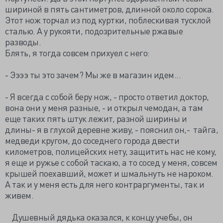
шириной в пять сантиметров, длинной около сорока.
Этот нож торчал из под куртки, поблескивая тусклой
сталью. А у рукояти, подозрительные ржавые
разводы.
Блять, я тогда совсем прихуел с него:
- Ээээ ты это зачем? Мы же в магазин идем...
- Я всегда с собой беру нож, - просто ответил доктор,
вона они у меня разные, - и открыл чемодан, а там
еще таких пять штук лежит, разной ширины и
длины- я в глухой деревне живу, - пояснил он,- тайга,
медведи кругом, до соседнего города двести
километров, полицейских нету, защитить нас не кому,
я еще и ружье с собой таскаю, а то сосед у меня, совсем
крышей поехавший, может и шмальнуть не нароком.
А так и у меня есть для него контраргументы, так и
живем.
Душевный дядька оказался, к концу учебы, он