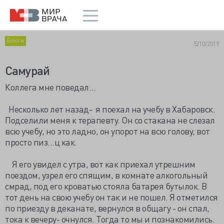
Блоги
5/10/2019
Самурай
Коллега мне поведал...
Несколько лет назад- я поехал на учебу в Хабаровск.
Подселили меня к терапевту. Он со стакана не слезал
всю учебу, но это ладно, он упорот на всю голову, вот
просто пиз...ц как.
Я его увидел с утра, вот как приехал утрешним
поездом, узрел его спящим, в комнате алкогольный
смрад, под его кроватью стояла батарея бутылок. В
тот день на свою учебу он так и не пошел. Я отметился
по приезду в деканате, вернулся в общагу - он спал,
тока к вечеру- очнулся. Тогда то мы и познакомились.