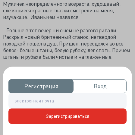
Мужичек неопределенного возраста, худощавый,
слезящиеся красные глазки смотрели на меня,
изучающе. Иванычем назвался.
Больше в тот вечер ни о чем не разговаривали.
Раскрыл новый бритвенный станок, нетвердой
походкой пошел в душ. Пришел, переоделся во все
белое- белые штаны, белую рубаху, лег спать. Причем
штаны и рубаха были чистые и наглаженные.
Так было каждый вечер. Новая бритва. Душ. Белое
одеяние.
Регистрация
Регистрация
Вход
Вход
Уже потом, познакомившись, разговорившись, он
мне открылся. Бритву он берет для бритья. Бритья
всего. Головы, груди, подмышек, яичек, паха, ног.
Белая, чистая, отутюженная одежда нужна для
похорон.
Зарегистрироваться
- Понимаешь,- говорит, - я алкоголик самурай, готов