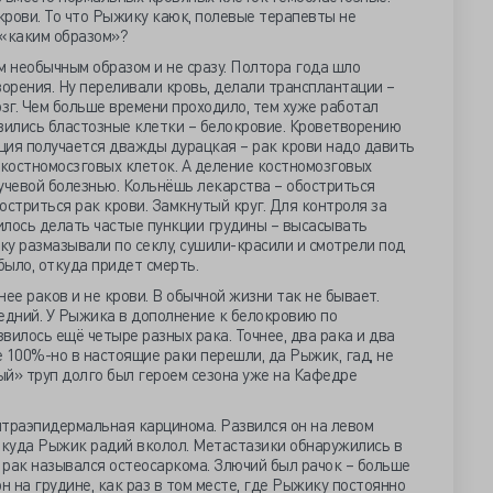
 крови. То что Рыжику каюк, полевые терапевты не
 «каким образом»?
 необычным образом и не сразу. Полтора года шло
орения. Ну переливали кровь, делали трансплантации –
зг. Чем больше времени проходило, тем хуже работал
вились бластозные клетки – белокровие. Кроветворению
ация получается дважды дурацкая – рак крови надо давить
костномосзговых клеток. А деление костномозговых
учевой болезнью. Кольнёшь лекарства – обостриться
остриться рак крови. Замкнутый круг. Для контроля за
лось делать частые пункции грудины – высасывать
ьку размазывали по секлу, сушили-красили и смотрели под
было, откуда придет смерть.
чнее раков и не крови. В обычной жизни так не бывает.
едний. У Рыжика в дополнение к белокровию по
вилось ещё четыре разных рака. Точнее, два рака и два
 100%-но в настоящие раки перешли, да Рыжик, гад, не
ый» труп долго был героем сезона уже на Кафедре
нтраэпидермальная карцинома. Развился он на левом
е, куда Рыжик радий вколол. Метастазики обнаружились в
й рак назывался остеосаркома. Злючий был рачок – больше
н на грудине, как раз в том месте, где Рыжику постоянно