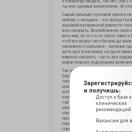
к психиатру сводить, так нет. Она с
ты, мое сыновье великолепие, об это
Самый сильный спусковой крючок на 
любовь к женщине – это прокрутка вт
дешёвой материнской ревности тако
всех наказать. Возлюбленную свою и
весь мир, за то что он такое говно 
чтоб все вокруг него бегали да жал
наказанного мальчика – желание сде
дети орут в магазине, когда их мамк
мамочку наказать – пусть все окруж
инфантильное подсознание включило
Так как нашему «ребеночку» шел 25-
Окружающие бы не поняли. Поэтому 
тихонько пробрался в лабораторию к
Зарегистрируйс
хранила радиоактивные материалы. 
и получишь:
использование регистрировалось в с
Доступ к базе 
ежедневно. Ну а учёные в чём-то на
той самой тетрадки. Так вот Рыжик
клинических
запись в учетном журнале. Страничк
рекомендаций
опечатана – не вырвешь. Будут нача
пространной, страницы на две. Там Р
Вакансии для 
первую очередь. А кончался сей опус
совершенно невозможно, и поэтому Р
Аналитически