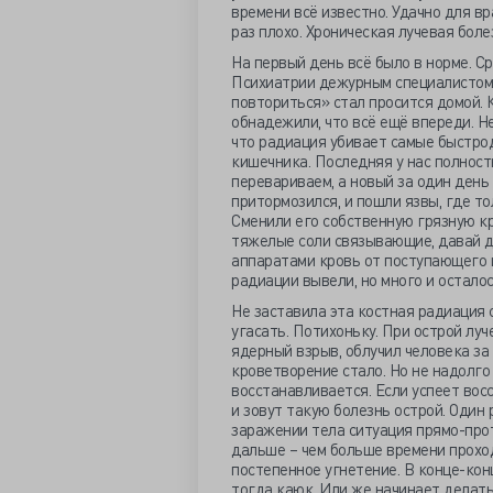
времени всё известно. Удачно для в
раз плохо. Хроническая лучевая боле
На первый день всё было в норме. С
Психиатрии дежурным специалистом,
повториться» стал просится домой. 
обнадежили, что всё ещё впереди. Не
что радиация убивает самые быстро
кишечника. Последняя у нас полност
перевариваем, а новый за один день
притормозился, и пошли язвы, где т
Сменили его собственную грязную кр
тяжелые соли связывающие, давай д
аппаратами кровь от поступающего и
радиации вывели, но много и осталось
Не заставила эта костная радиация
угасать. Потихоньку. При острой луч
ядерный взрыв, облучил человека за
кроветворение стало. Но не надолго
восстанавливается. Если успеет вос
и зовут такую болезнь острой. Один 
заражении тела ситуация прямо-прот
дальше – чем больше времени проход
постепенное угнетение. В конце-кон
тогда каюк. Или же начинает делат