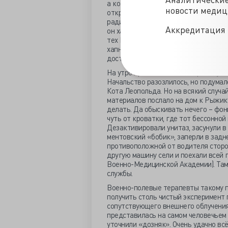
а кого винить в этой смерти – смот
новости меди
открыл ампулу и сделал себе внутр
радиоактивными отходами, поехал ст
Аккредитация 
он хапнул, и что его ждёт. Кюри – э
тех Кюри, точнее Милликюри, в кото
хапнул он немного. Совсем недостато
достаточно, чтобы в конце-концов сд
На утро пришла зазноба на работу. 
Начальство разозлилось, но подумало
Кота Леопольда. Но на всякий случ
материалов послало на дом к Рыжик
делать. Да обыскивать нечего – фони
чуть от кроватки, где тот бессонной
Дезактивировали унитаз, засунули в
ментовский «бобик», заперли в задн
противоположной от водителя сторон
другую машину сели и поехали всей 
Военно-Медицинской Академии). Та
службы.
Военно-полевые терапевты такому п
получить столь чистый эксперимент 
сопутствующего внешнего облучения
представилась на самом человечьем
уточнили «дозняк». Очень удачно всё