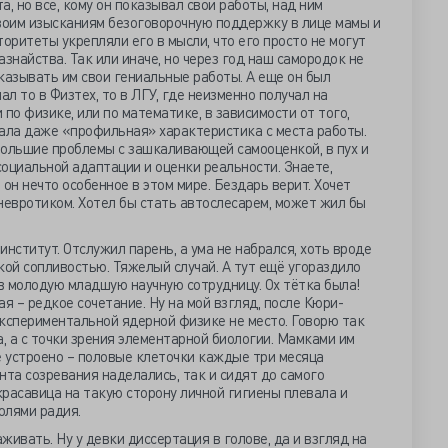
, но все, кому он показывал свои работы, над ним
своим изысканиям безоговорочную поддержку в лице мамы и
оритеты укрепляли его в мысли, что его просто не могут
азнайства. Так или иначе, но через год наш самородок не
казывать им свои гениальные работы. А еще он был
ал то в Физтех, то в ЛГУ, где неизменно получал на
по физике, или по математике, в зависимости от того,
гала даже «профильная» характеристика с места работы.
большие проблемы с зашкаливающей самооценкой, в пух и
оциальной адаптации и оценки реальности. Знаете,
он нечто особенное в этом мире. Бездарь верит. Хочет
невротиком. Хотел бы стать автослесарем, может жил бы
нститут. Отслужил парень, а ума не набрался, хоть вроде
ой сопливостью. Тяжелый случай. А тут ещё угораздило
в молодую младшую научную сотрудницу. Ох тётка была!
я – редкое сочетание. Ну на мой взгляд, после Кюри-
спериментальной ядерной физике не место. Говорю так
а, а с точки зрения элементарной биологии. Мамками им
е устроено – половые клеточки каждые три месяца
ента созревания наделались, так и сидят до самого
 красавица на такую сторону личной гигиены плевала и
олями радия.
ивать. Ну у девки диссертация в голове, да и взгляд на