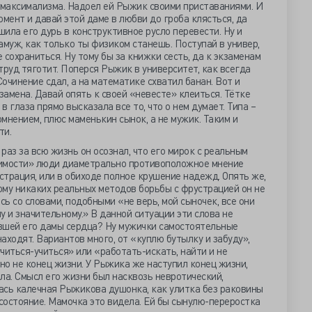
максимализма. Надоел ей Рыжик своими приставаниями. И
омент и давай этой даме в любви до гроба клясться, да
шила его дурь в конструктивное русло перевести. Ну и
замуж, как только ты физиком станешь. Поступай в универ,
е сохраниться. Ну тому бы за книжки сесть, да к экзаменам
труд тяготит. Поперся Рыжик в университет, как всегда
Сочинение сдал, а на математике схватил банан. Вот и
замена. Давай опять к своей «невесте» клеиться. Тётке
в глаза прямо высказала все то, что о нем думает. Типа –
мнением, плюс маменькин сынок, а не мужик. Таким и
ти.
раз за всю жизнь он осознал, что его мирок с реальным
ачимости» люди диаметрально противоположное мнение
трация, или в обиходе полное крушение надежд. Опять же,
ому никаких реальных методов борьбы с фрустрацией он не
сь со словами, подобными «не верь, мой сыночек, все они
му и значительному.» В данной ситуации эти слова не
авшей его дамы сердца? Ну мужички самостоятельные
аходят. Вариантов много, от «куплю бутылку и забуду»,
учиться-учиться» или «работать-искать, найти и не
 но не конец жизни. У Рыжика же наступил конец жизни,
ла. Смысл его жизни был насквозь невротический,
лась калечная Рыжикова душонка, как улитка без раковины
состояние. Мамочка это видела. Ей бы сынулю-переростка