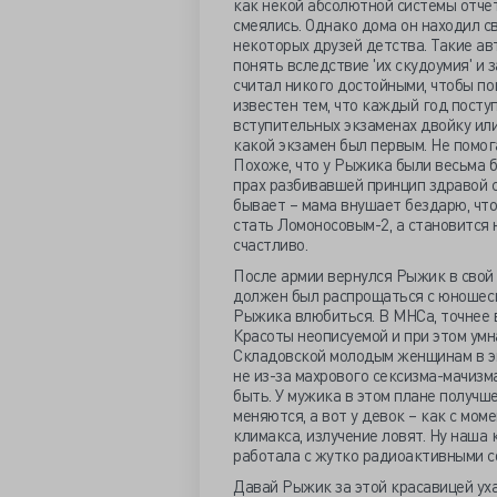
как некой абсолютной системы отчета
смеялись. Однако дома он находил 
некоторых друзей детства. Такие авт
понять вследствие 'их скудоумия' и з
считал никого достойными, чтобы по
известен тем, что каждый год поступ
вступительных экзаменах двойку или 
какой экзамен был первым. Не помо
Похоже, что у Рыжика были весьма 
прах разбивавшей принцип здравой с
бывает – мама внушает бездарю, что 
стать Ломоносовым-2, а становится 
счастливо.
После армии вернулся Рыжик в свой и
должен был распрощаться с юношеск
Рыжика влюбиться. В МНСа, точнее 
Красоты неописуемой и при этом умна
Складовской молодым женщинам в эк
не из-за махрового сексизма-мачизм
быть. У мужика в этом плане получш
меняются, а вот у девок – как с мом
климакса, излучение ловят. Ну наша
работала с жутко радиоактивными с
Давай Рыжик за этой красавицей ухаж