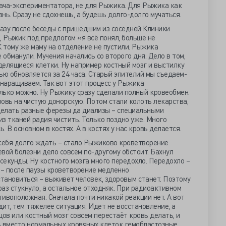
рача-экспериментатора, не для Рыжика. Для Рыжика как
знь. Сразу не сдохнешь, а будешь долго-долго мучаться.
разу после беседы с пришедшим из соседней Клиники
 Рыжик под предлогом «я всё понял, больше не
К тому же маму на отделение не пустили. Рыжика
 обманули. Мучения начались со второго дня. Дело в том,
делящиеся клетки. Ну например костный мозг и выстилку
ью обновляется за 24 часа. Старый эпителий мы съедаем-
 наращиваем. Так вот этот процесс у Рыжика
олько можно. Ну Рыжику сразу сделали полный кровеобмен.
овь на чистую донорскую. Потом стали колоть лекарства,
елать разные ферезы да диализы – специальными
з тканей радия чистить. Только поздно уже. Много
. В основном в костях. А в костях у нас кровь делается.
 себя долго ждать – стало Рыжиково кроветворение
евой болезни дело совсем по-другому обстоит. Бахнул
 секунды. Ну костного мозга много передохло. Передохло –
 – после паузы кроветворение медленно
становиться – выживет человек, здоровым станет. Поэтому
раз стукнуло, а остальное отходняк. При радиоактивном
ивоположная. Сначала почти никакой реакции нет. А вот
ит, тем тяжелее ситуация. Идет не восстановление, а
цов или костный мозг совсем перестаёт кровь делать, и
ь вместо нормальных кровяных клеток гемобластозные.