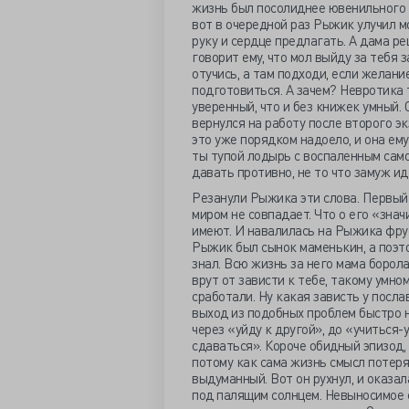
жизнь был посолиднее ювенильного 
вот в очередной раз Рыжик улучил м
руку и сердце предлагать. А дама ре
говорит ему, что мол выйду за тебя 
отучись, а там подходи, если желани
подготовиться. А зачем? Невротика 
уверенный, что и без книжек умный. 
вернулся на работу после второго эк
это уже порядком надоело, и она ему 
ты тупой лодырь с воспаленным само
давать противно, не то что замуж ид
Резанули Рыжика эти слова. Первый 
миром не совпадает. Что о его «зн
имеют. И навалилась на Рыжика фрус
Рыжик был сынок маменькин, а поэт
знал. Всю жизнь за него мама борола
врут от зависти к тебе, такому умно
сработали. Ну какая зависть у посл
выход из подобных проблем быстро н
через «уйду к другой», до «учиться-
сдаваться». Короче обидный эпизод,
потому как сама жизнь смысл потеря
выдуманный. Вот он рухнул, и оказа
под палящим солнцем. Невыносимое 