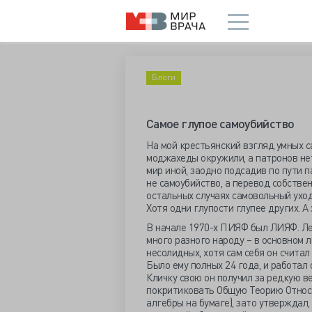
Блоги
Самое глупое самоубийство
На мой крестьянский взгляд умных с
моджахеды окружили, а патронов нет
мир иной, заодно подсадив по пути п
не самоубийство, а перевод собстве
остальных случаях самовольный уход
Хотя одни глупости глупее других. А 
В начале 1970-х ПИЯФ был ЛИЯФ. Ле
много разного народу – в основном 
несолидных, хотя сам себя он считал
Было ему полных 24 года, и работал 
Кличку свою он получил за редкую в
покритиковать Общую Теорию Относи
алгебры на бумаге), зато утверждал