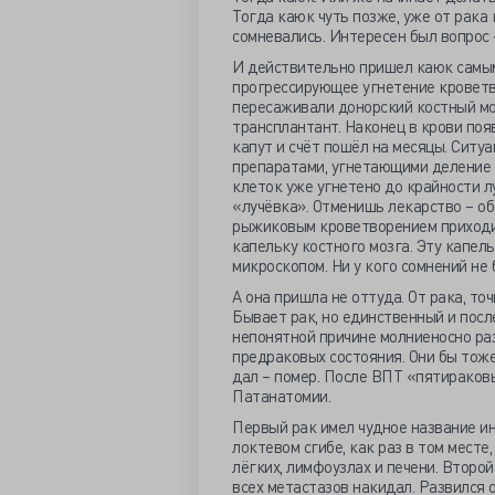
Тогда каюк чуть позже, уже от рака
сомневались. Интересен был вопрос
И действительно пришел каюк самым
прогрессирующее угнетение кроветв
пересаживали донорский костный мо
трансплантант. Наконец в крови поя
капут и счёт пошёл на месяцы. Ситу
препаратами, угнетающими деление 
клеток уже угнетено до крайности л
«лучёвка». Отменишь лекарство – об
рыжиковым кроветворением приходи
капельку костного мозга. Эту капел
микроскопом. Ни у кого сомнений не 
А она пришла не оттуда. От рака, то
Бывает рак, но единственный и посл
непонятной причине молниеносно раз
предраковых состояния. Они бы тоже
дал – помер. После ВПТ «пятираков
Патанатомии.
Первый рак имел чудное название и
локтевом сгибе, как раз в том мест
лёгких, лимфоузлах и печени. Второ
всех метастазов накидал. Развился о