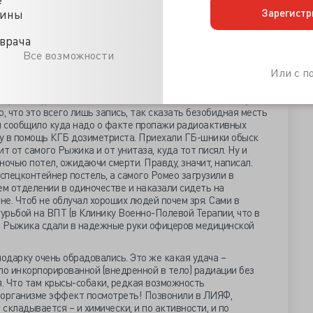
ри вышенаписанное. Написав сию обидку, Рыжик и вправду
Зарегистр
цины
ивенный укол её содержимым. Положив шприц в контейнер с
радалец домой. Одного этот дурак не знал – сколько Кюри
врача
то не та женщина, с которой ядерная физика начиналась, а
Все возможности
рых радиоактивность в честь той женщины меряют. А
чно, чтоб быстро, но мученически, сдохнуть. Но всё же
Или с 
охнуть. Хоть бы в этом вопросе книжки почитал.
Открыла журнальчик и обомлела. Побежала к начальству.
, что это всего лишь запись, так сказать безобидная месть
ай сообщило куда надо о факте пропажи радиоактивных
у в помощь КГБ дозиметриста. Приехали ГБ-шники обыск
т от самого Рыжика и от унитаза, куда тот писял. Ну и
 ночью потел, ожидаючи смерти. Правду, значит, написал.
 спецконтейнер постель, а самого Ромео загрузили в
ем отделении в одиночестве и наказали сидеть на
е. Чтоб не облучал хороших людей почем зря. Сами в
гурьбой на ВПТ (в Клинику Военно-Полевой Терапии, что в
м Рыжика сдали в надежные руки офицеров медицинской
одарку очень обрадовались. Это же какая удача –
по инкорпорированной (внедренной в тело) радиации без
. Что там крысы-собаки, редкая возможность
 организме эффект посмотреть! Позвонили в ЛИЯФ,
 складывается – и химически, и по активности, и по