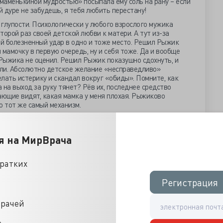
 «маменькиной мудростью» посыпала ему соль на рану – если
й дуре не забудешь, я тебя любить перестану!
глупости. Психологически у любого взрослого мужика
орой раз своей детской любви к матери. А тут из-за
й болезненный удар в одно и тоже место. Решил Рыжик
 мамочку в первую очередь, ну и себя тоже. Да и вообще
и Рыжика не оценил. Решил Рыжик показушно сдохнуть, и
ели. Абсолютно детское желание «несправедливо»
лать истерику и скандал вокруг «обиды». Помните, как
а на выход за руку тянет? Рёв их, последнее средство
ающие видят, какая мамка у меня плохая. Рыжиково
 тот же самый механизм.
й годик, то орать благим матом было не солидно.
Рыжик взял из маминой домашней аптечки шприц и
 своей отринутой любви. В специальном сейфе его любовь
я на МирВрача
Материалы были строго учётными, и всякое их
пециальном журнале. Расход-наличие и записи сверялись
кратких
род простецкий и комбинацию от сейфа записали на корочке
 стащил ампулу с солями радия и сделал соответствующую
Регистрация
Регистрация
и в журнальчике пронумерованы, прошиты, а прошива
льство и следователи читать. Запись была довольно
ыжик подробно описал, какое все дерьмо, а любовь его в
врачей
 фразой о том, что жить с подобным к нему отношением, ну
ыжик добровольно умирает, пустив себе радий по вене. Ну
е