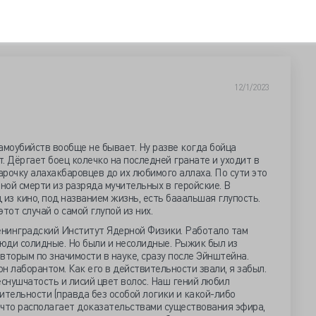
12/1/2023
амоубийств вообще не бывает. Ну разве когда бойца
. Дёргает боец колечко на последней гранате и уходит в
арочку алахакбаровцев до их любимого аллаха. По сути это
нной смерти из разряда мучительных в геройские. В
 из кино, под названием жизнь, есть бааальшая глупость.
этот случай о самой глупой из них.
нинградский Институт Ядерной Физики. Работало там
люди солидные. Но были и несолидные. Рыжик был из
 вторым по значимости в науке, сразу после Эйнштейна.
он лаборантом. Как его в действительности звали, я забыл.
еснушчатость и лисий цвет волос. Наш гений любил
тельности (правда без особой логики и какой-либо
, что располагает доказательствами существования эфира,