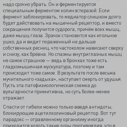
надо срочно убрать. Он и ферментируется
специальным ферментом холинэстеразой. Если
фермент заблокировать, то медиатор слишком долго
будет действовать на мышечный рецептор, и вместо
сокращения получится судорога, причём всех мышц,
даже мышц глаза. Зрачок становится как игольное
ушко, да и видит пораженный не дальше
собственных ресниц, что частоколом нависают сверху
и снизу, как брёвна. Но спазмы внутриглазных мышц
не самое страшное — ведь в бронхах тоже есть
гладкомышечная мускулатура, поэтому и там
происходит тоже самое. В результате после весьма
мучительного «задыха», наступает смерть от удушья.
Пусть эта патофизиологическая схемка до
вульгарности примитивна, но суть более-менее
отражает.
Спасти от гибели можно только введя антидоты,
блокирующие ацетилхолиновый рецептор. Вот тут
парадокс — отравленному организму иногда
приходится колоть такие дозы противоядия, что в