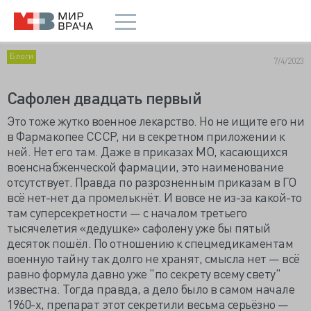
Блоги
7/4/2023
Сафолен двадцать первый
Это тоже жутко военное лекарство. Но не ищите его ни
в Фармакопее СССР, ни в секретном приложении к
ней. Нет его там. Даже в приказах МО, касающихся
военснабженческой фармации, это наименование
отсутствует. Правда по разрозненным приказам в ГО
всё нет-нет да промелькнёт. И вовсе не из-за какой-то
там суперсекретности — с началом третьего
тысячелетия «дедушке» сафолену уже бы пятый
десяток пошёл. По отношению к спецмедикаментам
военную тайну так долго не хранят, смысла нет — всё
равно формула давно уже "по секрету всему свету"
известна. Тогда правда, а дело было в самом начале
1960-х, препарат этот секретили весьма серьёзно —