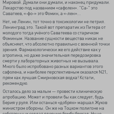
Мировой. Думали они думали, и наконец придумали.
Лекарство под названием «сафолен». "Са-" это
Саватеев, «-фо-» это Фомин, а «-лен»…
Нет, не Ленин, тот точно в токсикологии не петрил.
Ленинград это. Такой вот препаратик из Питера от
молодого тогда учёного Саватеева со старичком
Фоминым. Название сущности вещества никак не
объясняет, что абсолютно правильно с военной точки
зрения. Фармакологически же его действие как у
атропина, но даже значительная передозировка
смерти у лабораторных животных не вызывала.
Много было испробовано разных вариантов этого
сафолена, и наиболее перспективным оказался N21,
прям как лучшая Смирновская водка! Кстати,
рекомендую.
Осталось дело за малым — провести клиническую
апробацию. Может и провели бы как следует, будь
Берия у руля. Или останься «добряк» маршал Жуков
министром обороны. Он же на Тоцком полигоне на
собственных солдат ядерную бомбу бросал. Ну не