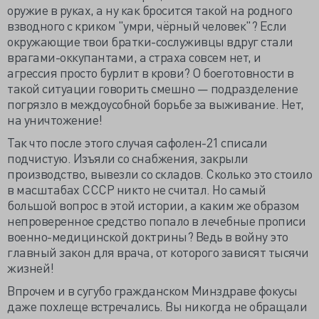
оружие в руках, а ну как бросится такой на родного
взводного с криком "умри, чёрный человек"? Если
окружающие твои братки-сослуживцы вдруг стали
врагами-оккупантами, а страха совсем нет, и
агрессия просто бурлит в крови? О боеготовности в
такой ситуации говорить смешно — подразделение
погрязло в междоусобной борьбе за выживание. Нет,
на уничтожение!
Так что после этого случая сафолен-21 списали
подчистую. Изъяли со снабжения, закрыли
производство, вывезли со складов. Сколько это стоило
в масштабах СССР никто не считал. Но самый
большой вопрос в этой истории, а каким же образом
непроверенное средство попало в лечебные прописи
военно-медицинской доктрины? Ведь в войну это
главный закон для врача, от которого зависят тысячи
жизней!
Впрочем и в сугубо гражданском Минздраве фокусы
даже похлеще встречались. Вы никогда не обращали