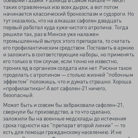
таких отравленных изо всех дырок, а вот потом
начинается классический бронхоспазм и судороги. Но
тут оказалось, что на алкашах сафолен двадцать
первый работал куда хуже чистого атропина. Тогда
решили так, раз в Минске уже налажен
промышленный выпуск этого препарата, то считать
его профилактическим средством. Поставить в армию
и заложить в соответствующие наборы, но применять
его только в том случае, если точно не известно,
проник яд в организм солдата или нет. Рискни такое
проделать с атропином — столько жизней "побочным
эффектом" положишь, что и думать страшно. Хороша
«профилактика»! А вот сафолен-21 ничего,
безопасный.
Может быть и совсем бы забраковали сафолен-21,
свернули бы производство, а то что сделано,
заложили бы на военные медсклады до истечения
срока годности как "препарат второй линии" — то
есть для помощи гражданскому населению. И не