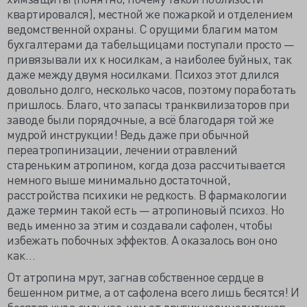
квартировался), местной же пожаркой и отделением
ведомственной охраны. С орущими благим матом
бухгалтерами да табельщицами поступали просто —
привязывали их к носилкам, а наиболее буйных, так
даже между двумя носилками. Психоз этот длился
довольно долго, несколько часов, поэтому поработать
пришлось. Благо, что запасы транквилизаторов при
заводе были порядочные, а всё благодаря той же
мудрой инструкции! Ведь даже при обычной
переатропинизации, лечении отравлений
стареньким атропином, когда доза рассчитывается
немного выше минимально достаточной,
расстройства психики не редкость. В фармакологии
даже термин такой есть — атропиновый психоз. Но
ведь именно за этим и создавали сафолен, чтобы
избежать побочных эффектов. А оказалось вон оно
как…
От атропина мрут, загнав собственное сердце в
бешенном ритме, а от сафолена всего лишь бесятся! И
бесятся куда сильнее, чем от других холинолитиков.