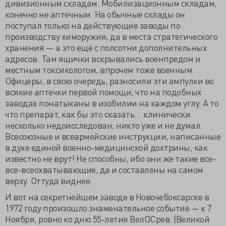
дивизионным складам. Мобилизационным складам,
конечно не аптечным. На обычные склады он
поступал только на действующие заводы по
производству химоружия, да в места стратегического
хранения — а это ещё с полсотни дополнительных
адресов. Там ящички вскрывались военпредом и
местным токсикологом, впрочем тоже военным.
Офицеры, в свою очередь, разносили эти ампулки во
всякие аптечки первой помощи, что на подобных
заводах понатыканы в изобилии на каждом углу. А то
что препарат, как бы это сказать… клинически
несколько недоисследован, никто уже и не думал.
Всесоюзные и всеармейские инструкции, написанные
в духе единой военно-медицинской доктрины, как
известно не врут! Не способны, ибо они же такие все-
все-всеохватывающие, да и составлены на самом
верху. Оттуда виднее.
И вот на секретнейшем заводе в Новочебоксарске в
1972 году произошло знаменательное событие — к 7
Ноября, ровно ко дню 55-летия ВелОСрев. (Великой