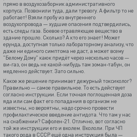
прямо в воздухозаборник административного
корпуса. Позвонили туда, дали тревогу. А фильтр то не
работает! Взяли пробу из внутреннего
воздухопровода — худшие опасения подтвердились,
есть следы газа. Боевое отравляющее вещество в
здание прошло. Сколько? А кто его знает! Может
ерунда, доступная только лабораторному анализу, что
даже ни единого симптома не даст, а может всему
"Белому Дому" каюк придёт через несколько часов —
ви-газ, он ведь не какой-нибудь там зоман-табун, он
медленно действует. Зато сильно.
Какое же решение принимает дежурный токсиколог?
Правильно — самое правильное. То есть действует
согласно инструкции. Если точная поглощенная доза
яда или сам факт его попадания в организм не
известны, но вероятны, надо срочно провести
профилактическое введение антидота. Что там у нас
на снабжении? Сафолен-21. Отлично, вот согласно
той же инструкции его и вколем. Вкололи. При ЧП
такого рода в СССР ещё одна инструкция была —