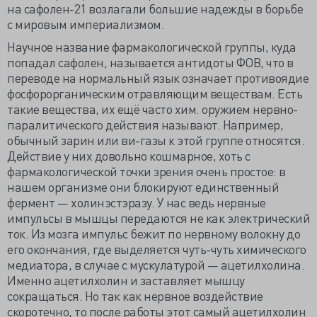
на сафолен-21 возлагали большие надежды в борьбе
с мировым империализмом.
Научное название фармакологической группы, куда
попадал сафолен, называется антидоты ФОВ, что в
переводе на нормальный язык означает противоядие
фосфорорганическим отравляющим веществам. Есть
такие вещества, их ещё часто хим. оружием нервно-
паралитического действия называют. Например,
обычный зарин или ви-газы к этой группе относятся.
Действие у них довольно кошмарное, хоть с
фармакологической точки зрения очень простое: в
нашем организме они блокируют единственный
фермент — холинэстэразу. У нас ведь нервные
импульсы в мышцы передаются не как электрический
ток. Из мозга импульс бежит по нервному волокну до
его окончания, где выделяется чуть-чуть химического
медиатора, в случае с мускулатурой — ацетилхолина.
Именно ацетилхолин и заставляет мышцу
сокращаться. Но так как нервное воздействие
скоротечно, то после работы этот самый ацетилхолин