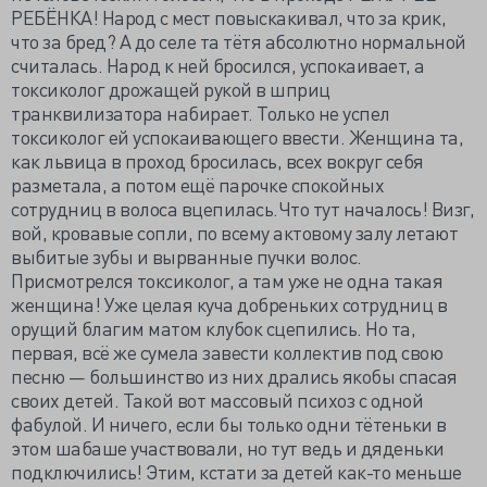
РЕБЁНКА! Народ с мест повыскакивал, что за крик,
что за бред? А до селе та тётя абсолютно нормальной
считалась. Народ к ней бросился, успокаивает, а
токсиколог дрожащей рукой в шприц
транквилизатора набирает. Только не успел
токсиколог ей успокаивающего ввести. Женщина та,
как львица в проход бросилась, всех вокруг себя
разметала, а потом ещё парочке спокойных
сотрудниц в волоса вцепилась.Что тут началось! Визг,
вой, кровавые сопли, по всему актовому залу летают
выбитые зубы и вырванные пучки волос.
Присмотрелся токсиколог, а там уже не одна такая
женщина! Уже целая куча добреньких сотрудниц в
орущий благим матом клубок сцепились. Но та,
первая, всё же сумела завести коллектив под свою
песню — большинство из них дрались якобы спасая
своих детей. Такой вот массовый психоз с одной
фабулой. И ничего, если бы только одни тётеньки в
этом шабаше участвовали, но тут ведь и дяденьки
подключились! Этим, кстати за детей как-то меньше