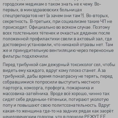
городским медикам о таком знать не к чему. Во-
первых, в минздравовских больницах
спецпрепаратов нет (а зачем они там?). Во-вторых,
секретность. В-третьих, при социализме такие ЧП не
происходят. Официально во всяком случае. Поэтому
всех толстеньких тётенек и очкастых дяденек после
положенной профилактики свели в актовый зал, где
достоверно установили, что никакой отравы нет. Там
же и принудительную вентиляцию через переносные
фильтры подключили.
Перед трибункой сам дежурный токсиколог сел, чтобы
видеть ему каждого, вдруг кому плохо станет. А за
трибункой, дабы время понапрасну не терять, перед
собравшимися попросили выступить местного
парторга, комсорга, профорга, пожарника и
массовика-затейника. Вроде всё хорошо, чинно так
сидят себе дяденьки-тётеньки, потирают уколотую
попу и повышают свою политсознательность. Вдруг
какая-то женщина где-то на задних рядах как заорёт
нечеловеческим голосом, что в проходе РЕЖУТ ЕЁ