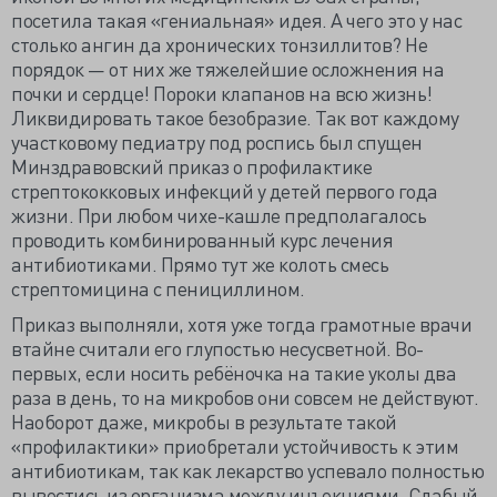
посетила такая «гениальная» идея. А чего это у нас
столько ангин да хронических тонзиллитов? Не
порядок — от них же тяжелейшие осложнения на
почки и сердце! Пороки клапанов на всю жизнь!
Ликвидировать такое безобразие. Так вот каждому
участковому педиатру под роспись был спущен
Минздравовский приказ о профилактике
стрептококковых инфекций у детей первого года
жизни. При любом чихе-кашле предполагалось
проводить комбинированный курс лечения
антибиотиками. Прямо тут же колоть смесь
стрептомицина с пенициллином.
Приказ выполняли, хотя уже тогда грамотные врачи
втайне считали его глупостью несусветной. Во-
первых, если носить ребёночка на такие уколы два
раза в день, то на микробов они совсем не действуют.
Наоборот даже, микробы в результате такой
«профилактики» приобретали устойчивость к этим
антибиотикам, так как лекарство успевало полностью
вывестись из организма между инъекциями. Слабый