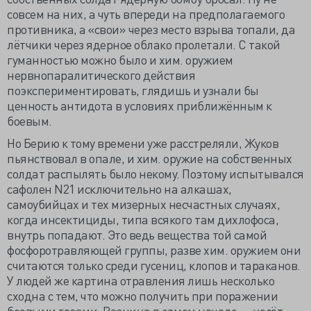
совсем на них, а чуть впереди на предполагаемого
противника, а «свои» через место взрыва топали, да
лётчики через ядерное облако пролетали. С такой
гуманностью можно было и хим. оружием
нервнопаралитического действия
поэкспериментировать, глядишь и узнали бы
ценность антидота в условиях приближённым к
боевым.
Но Берию к тому времени уже расстреляли, Жуков
пьянствовал в опале, и хим. оружие на собственных
солдат распылять было некому. Поэтому испытывался
сафолен N21 исключительно на алкашах,
самоубийцах и тех мизерных несчастных случаях,
когда инсектициды, типа всякого там дихлофоса,
внутрь попадают. Это ведь вещества той самой
фосфоротравляющей группы, разве хим. оружием они
считаются только среди гусениц, клопов и тараканов.
У людей же картина отравления лишь несколько
сходна с тем, что можно получить при поражении
боевыми газами. Разница в самом начале — несёт