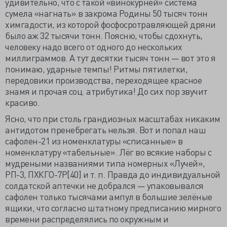
удивительно, что с такой «винокурней» система
сумела «нагнать» в закрома Родины 50 тысяч тонн
химгадости, из которой фосфосротравляющей дряни
было аж 32 тысячи тонн. Поясню, чтобы сдохнуть,
человеку надо всего от одного до нескольких
миллиграммов. А тут десятки тысяч тонн — вот это я
понимаю, ударные темпы! Ритмы пятилетки,
передовики производства, переходящее красное
знамя и прочая соц. атрибутика! До сих пор звучит
красиво.
Ясно, что при столь грандиозных масштабах никаким
антидотом пренебрегать нельзя. Вот и попал наш
сафолен-21 из номенклатуры «списанные» в
номенклатуру «табельные». Лёг во всякие наборы с
мудреными названиями типа номерных «Лучей»,
РП-3, ПХКГО-7Р[40] и т. п. Правда до индивидуальной
солдатской аптечки не добрался — упаковывался
сафолен только тысячами ампул в большие зелёные
ящики, что согласно штатному предписанию мирного
времени распределялись по окружным и