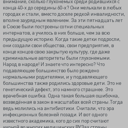
внимание, сколько глухонемых среди родившихся с
конца 40-х до середины 60-х? Они мелькали в любых
городах и стали, вместо доселе редкой инвалидности,
вполне заурядным явлением. За эти пятнадцать лет
в Союзе были построены сотни специальных
интернатов, а училось в них больше, чем за всю
предыдущую историю. Когда такие детки подросли,
они создали свои общества, свои предприятия, в
конце концов свою закрытую культуру, где даже
криминальные авторитеты были глухонемыми.
Народ в народе! И знаете что интересно? Что
подавляющее большинство было рождено
нормальными родителями, и у подавляющего
большинства также родились здоровые дети. Это не
генетический дефект, это намного страшнее. Это
врачебная ошибка. Одна такая большая ошибочка,
возведённая в закон в масштабах всей страны.Тогда
ведь молились на антибиотики. Считали, что эра
инфекционных болезней позади. И вот одного
известного академика, кого до сих пор считают
иконой во многих медицинских ВУЗах страны,