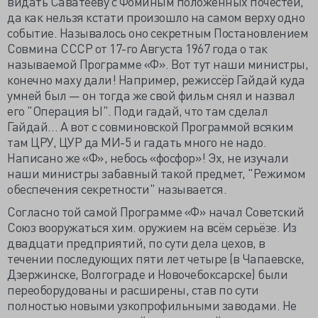
видать Саватееву с Фоминым положенных почестей,
да как нельзя кстати произошло на самом верху одно
событие. Называлось оно секретным Постановлением
Совмина СССР от 17-го Августа 1967 года о так
называемой Программе «Ф». Вот тут наши министры,
конечно маху дали! Например, режиссёр Гайдай куда
умней был — он тогда же свой фильм снял и назвал
его "Операция Ы". Поди гадай, что там сделал
Гайдай… А вот с совминовской Программой всяким
там ЦРУ, ЦУР да МИ-5 и гадать много не надо.
Написано же «Ф», небось «фосфор»! Эх, не изучали
наши министры забавный такой предмет, "Режимом
обеспечения секретности" называется.
Согласно той самой Программе «Ф» начал Советский
Союз вооружаться хим. оружием на всём серьёзе. Из
двадцати предприятий, по сути дела цехов, в
течении последующих пяти лет четыре (в Чапаевске,
Дзержинске, Волгограде и Новочебоксарске) были
переоборудованы и расширены, став по сути
полностью новыми узкопрофильными заводами. Не