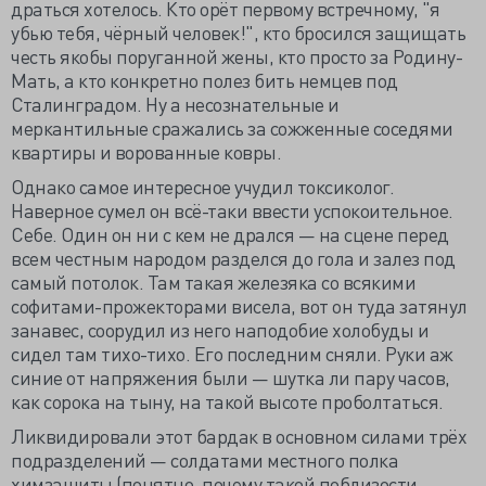
драться хотелось. Кто орёт первому встречному, "я
убью тебя, чёрный человек!", кто бросился защищать
честь якобы поруганной жены, кто просто за Родину-
Мать, а кто конкретно полез бить немцев под
Сталинградом. Ну а несознательные и
меркантильные сражались за сожженные соседями
квартиры и ворованные ковры.
Однако самое интересное учудил токсиколог.
Наверное сумел он всё-таки ввести успокоительное.
Себе. Один он ни с кем не дрался — на сцене перед
всем честным народом разделся до гола и залез под
самый потолок. Там такая железяка со всякими
софитами-прожекторами висела, вот он туда затянул
занавес, соорудил из него наподобие холобуды и
сидел там тихо-тихо. Его последним сняли. Руки аж
синие от напряжения были — шутка ли пару часов,
как сорока на тыну, на такой высоте проболтаться.
Ликвидировали этот бардак в основном силами трёх
подразделений — солдатами местного полка
химзащиты (понятно, почему такой поблизости