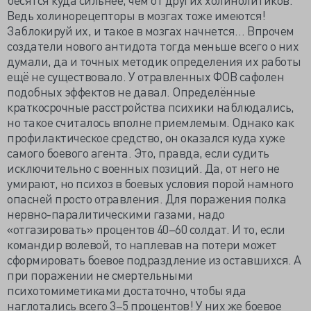
Ведь холинорецепторы в мозгах тоже имеются!
Заблокируй их, и такое в мозгах начнется… Впрочем
создатели нового антидота тогда меньше всего о них
думали, да и точных методик определения их работы
ещё не существовало. У отравленных ФОВ сафолен
подобных эффектов не давал. Определённые
краткосрочные расстройства психики наблюдались,
но такое считалось вполне приемлемым. Однако как
профилактическое средство, он оказался куда хуже
самого боевого агента. Это, правда, если судить
исключительно с военных позиций. Да, от него не
умирают, но психоз в боевых условия порой намного
опасней просто отравления. Для поражения полка
нервно-паралитическими газами, надо
«отгазировать» процентов 40–60 солдат. И то, если
командир волевой, то наплевав на потери может
сформировать боевое подраздление из оставшихся. А
при поражении не смертельными
психотомиметиками достаточно, чтобы яда
наглотались всего 3–5 процентов! У них же боевое