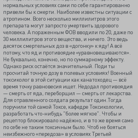
нормальных условиях сами по себе гарантированно
привели бы к смерти. Наиболее известны ситуации с
атропином. Всего несколько миллилитров этого
препарата могут запросто умертвить здорового
человека. А пораженным ФОВ вводили по 20, даже по
30 миллилитров этого вещества, и ничего. Это ведь
десяток смертельных доз в «догонку» к яду! А всё
потому, что яд и противоядие «уравновешиваются».
Не буквально, конечно, но по суммарному эффекту.
Однако риск остаётся значительный. Поди ты
просчитай точную дозу в полевых условиях! Военный
токсиколог в этой ситуации как канатоходец — всё
время точку равновесия ищет. Недодал противоядия
— смерть от яда, переборщил — смерть от лекарства.
Для отравленного солдата результат один.Тогда
поручили той самой Токсе, кафедре Токсикологии,
разработать что-нибудь "более мягкое". Чтобы и
рецептор блокировало надёжно, и в то же время само
по себе не таким токсичным было. Чтоб не бояться
неизбежного «передоза» в условиях Третьей