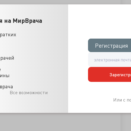
я на МирВрача
кратких
Регистрация
Регистрация
врачей
е
Зарегистр
цины
врача
Все возможности
Или с 