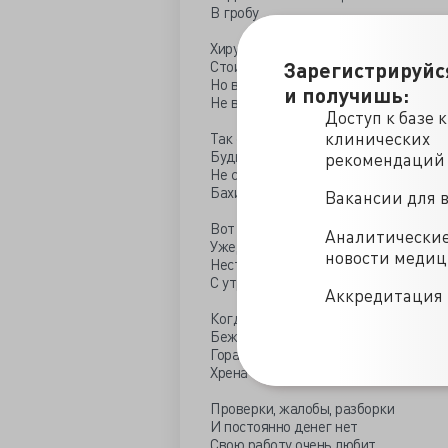
В гробу
Хирург наделал операций
Стоит такой во всей красе
Зарегистрируйс
Но выздоравливают, суки,
и получишь:
Не все…
Доступ к базе 
клинических
Так строг порядок поликлиник
Будь ты Геракл или Ахилл
рекомендаций
Не сможешь ты туда пройти без
Бахил
Вакансии для 
Вот поздний вечер, солнце село
Аналитически
Уже, наверное, пора
новости меди
Нести анализы, что взяты
С утра
Аккредитация 
Когда лекарств в аптеке много
Бежит от выбора слюна
Гораздо проще, если нет ни
Хрена
Проверки, жалобы, разборки
И постоянно денег нет
Свою работу очень любит