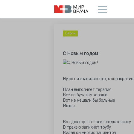
Блоги
С Новым годом!
Ну вот из написанного, к корпорати
План выполняет терапия
Всё по бумагам хорошо
Вот не мешали бы больные
Ишшо
Вот доктор – вставит подключичку
В трахею запихнет трубу
Видал он многих пациентов