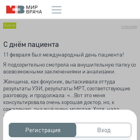
Блоги
2/20/2020
С днём пациента
11 февраля был международный день пациента!
Я подозрительно смотрела на внушительную папку со
всевозможными заключениями и анализами.
Женщина, как фокусник, вытаскивала оттуда
результаты УЗИ, результаты МРТ, соответствующие
разговору, и продолжала: «...Вот это меня
консультировала очень хорошая доктор, но, к
сожалению, она ещё очень молодая. Хотя, надо
признать, её заключение соответствовало тому, что
сказал мне профессор на другой консультации и
совпадает с тем, что сказали мне Вы. И те гормоны,
Регистрация
Регистрация
Вход
Вход
которые она назначила, безусловно, мне подходят.