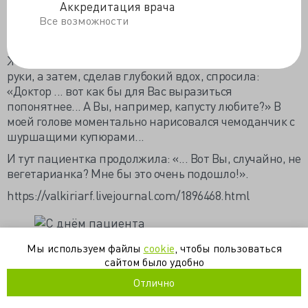
Аккредитация врача
лечение, что и они. Значит, я не зря к Вам пришла. Но
Все возможности
вот, что мне особо хочется - чтобы с врачом была
некая духовная связь и система общих ценностей...»
Женщина внимательно посмотрела на моё лицо и
руки, а затем, сделав глубокий вдох, спросила:
«Доктор ... вот как бы для Вас выразиться
попонятнее... А Вы, например, капусту любите?» В
моей голове моментально нарисовался чемоданчик с
шуршащими купюрами...
И тут пациентка продолжила: «... Вот Вы, случайно, не
вегетарианка? Мне бы это очень подошло!».
https://valkiriarf.livejournal.com/1896468.html
Мы используем файлы
cookie
, чтобы пользоваться
сайтом было удобно
медицина
неврология
пациенты
Отлично