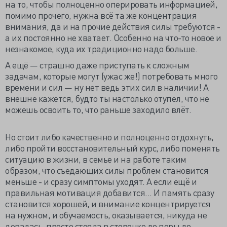
на то, чтобы полноценно оперировать информацией,
помимо прочего, нужна всё та же концентрация
внимания, да и на прочие действия силы требуются -
а их постоянно не хватает. Особенно на что-то новое и
незнакомое, куда их традиционно надо больше.
А ещё — страшно даже приступать к сложным
задачам, которые могут (ужас же!) потребовать много
времени и сил — ну нет ведь этих сил в наличии! А
внешне кажется, будто ты настолько отупел, что не
можешь освоить то, что раньше заходило влёт.
Но стоит либо качественно и полноценно отдохнуть,
либо пройти восстановительный курс, либо поменять
ситуацию в жизни, в семье и на работе таким
образом, что съедающих силы проблем становится
меньше - и сразу симптомы уходят. А если ещё и
правильная мотивация добавится... И память сразу
становится хорошей, и внимание концентрируется
на нужном, и обучаемость, оказывается, никуда не
девалась, просто стояла в сторонке до поры до