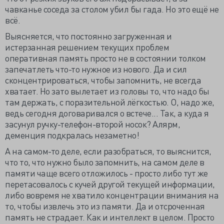
чавканье соседа за столом убил бы гада. Но это ещё не
всё.
Выясняется, что постоянно загруженная и
истерзанная решением текущих проблем
оперативная память просто не в состоянии толком
запечатлеть что-то нужное из нового. Да и сил
сконцентрироваться, чтобы запомнить, не всегда
хватает. Но зато вылетает из головы то, что надо бы
там держать, с поразительной лёгкостью. О, надо же,
ведь сегодня договаривался о встече... Так, а куда я
засунул ручку-телефон-второй носок? Алярм,
деменция подкралась незаметно!
А на самом-то деле, если разобраться, то выяснится,
что то, что нужно было запомнить, на самом деле в
памяти чаще всего отложилось - просто либо тут же
перетасовалось с кучей другой текущей информации,
либо вовремя не хватило концентрации внимания на
то, чтобы извлечь это из памяти. Да и отсроченная
память не страдает. Как и интеллект в целом. Просто