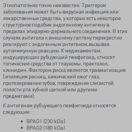
Этиопатогенез точно неизвестен. Триггером
заболевания может быть вирусная инфекция или
лекарственные средства, у которых есть некоторое
структурное подобие эндогенному антигену в
пределах эпидермо-дермального соединения. В этих
случаях антитела к внешнему гаптену перекрестно
реагируют с эндогенным антигеном,вызывая
аутоиммунную реакцию. К медикаментам,
индуцирующих рубцующий пемфигоид, относят
топические средства от глаукомы, практолол,
клонидин. Фактором риска является травматизация
(эпиляция ресниц, химический ожог глаз,
протезирование зубов, повреждение слизистой
полости рта зубной щеткой или другими
предметами).
К антигенам рубцующего пемфигоида относятся
следующие:
BPAG1 (230 kDa)
BPAG2 (180 kDa)