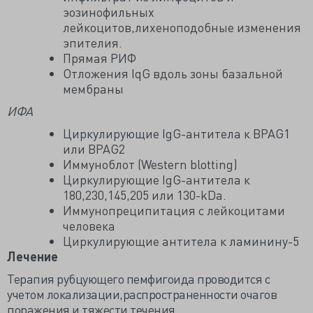
эозинофильных
лейкоцитов,лихеноподобные изменения
эпителия.
Прямая РИФ
Отложения IqG вдоль зоны базальной
мембраны
ИФА
Циркулирующие IgG-антитела к BPAG1
или BPAG2
Иммуноблот (Western blotting)
Циркулирующие IgG-антитела к
180,230,145,205 или 130-kDa.
Иммунопреципитация с лейкоцитами
человека
Циркулирующие антитела к ламинину-5
Лечение
Терапия рубцующего пемфигоида проводится с
учетом локализации,распространенности очагов
поражения и тяжести течения.