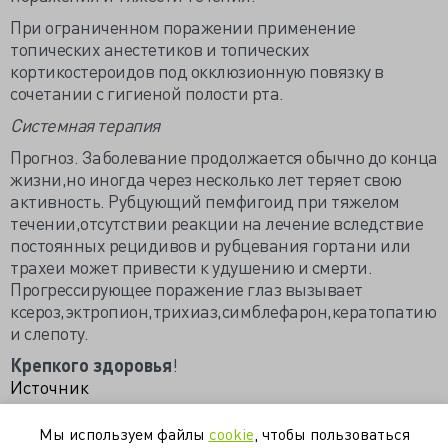
При ограниченном поражении применение
топических анестетиков и топических
кортикостероидов под окклюзионную повязку в
сочетании с гигиеной полости рта.
Системная терапия
Прогноз. Заболевание продолжается обычно до конца
жизни,но иногда через несколько лет теряет свою
активность. Рубцующий пемфигоид при тяжелом
течении,отсутствии реакции на лечение вследствие
постоянных рецидивов и рубцевания гортани или
трахеи может привести к удушению и смерти.
Прогрессирующее поражение глаз вызывает
ксероз,эктропион,трихиаз,симблефарон,кератопатию
и слепоту.
Крепкого здоровья
!
Источник
Мы используем файлы
cookie
, чтобы пользоваться
диагностика
клиническая картина
кожа
лечение