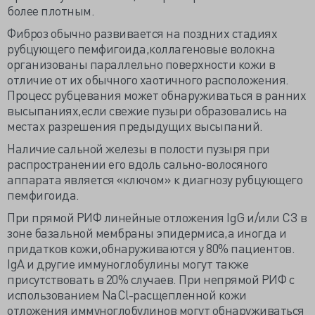
более плотным.
Фиброз обычно развивается на поздних стадиях
рубцующего пемфигоида,коллагеновые волокна
организованы параллельно поверхности кожи в
отличие от их обычного хаотичного расположения.
Процесс рубцевания может обнаруживаться в ранних
высыпаниях,если свежие пузыри образовались на
местах разрешения предыдущих высыпаний.
Наличие сальной железы в полости пузыря при
распространении его вдоль сально-волосяного
аппарата является «ключом» к диагнозу рубцующего
пемфигоида.
При прямой РИФ линейные отложения IgG и/или СЗ в
зоне базальной мембраны эпидермиса,а иногда и
придатков кожи,обнаруживаются у 80% пациентов.
IgA и другие иммуноглобулины могут также
присутствовать в 20% случаев. При непрямой РИФ с
использованием NaCl-расщепленной кожи
отложения иммуноглобулинов могут обнаруживаться