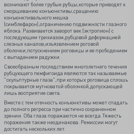
возникают более грубые рубцы,которые приводят к
сморщиванию конъюнктивы,сращению
конъюнктивального мешка
(симблефарон),ограничению подвижности глазного
яблока. Развивается заворот век (эктропион) с
последующим трихиазом,рубцовой деформацией
слезных каналов,изъязвлением роговой
оболочки,потускнением роговицы и ее прободением
с выпадением радужки.
Своеобразным последствием многолетнего течения
рубцующего пемфигоида являются так называемые
"скульптурные глаза",при которых роговица сплошь
покрывается мутноватой оболочкой,допускающей
лишь восприятие света.
Вместе с тем отечность конъюнктивы может спадать
до полного регресса при частично сохраненном
зрении. Оба глаза поражаются не всегда.Тяжесть
поражения также неодинакова. Ремиссии могут
достигать нескольких лет.