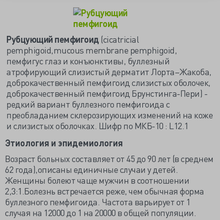
Рубцующий пемфигоид
(cicatricial
pemphigoid,mucous membrane pemphigoid,
пемфигус глаз и конъюнктивы, буллезный
атрофирующий слизистый дерматит Лорта–Жакоба,
доброкачественный пемфигоид слизистых оболочек,
доброкачественный пемфигоид Брунстинга-Пери) -
редкий вариант буллезного пемфигоида с
преобладанием склерозирующих изменений на коже
и слизистых оболочках. Шифр по МКБ-10 : L12.1
Этиология и эпидемиология
Возраст больных составляет от 45 до 90 лет (в среднем
62 года),описаны единичные случаи у детей.
Женщины болеют чаще мужчин в соотношении
2,3:1.Болезнь встречается реже, чем обычная форма
буллезного пемфигоида. Частота варьирует от 1
случая на 12000 до 1 на 20000 в общей популяции.