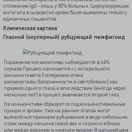
отложение IgG - лишь у 50% больных. Циркулирующие
антитела в сыворотке крови были выявлены только у
единичных пациентов.
Клиническая картина
Глазной (окулярный) рубцующий пемфигоид
Поражение конъюнктивы наблюдается в 64%
случаев.Процесс начинается с с катарального
конъюнктивита (гиперемии,отека
конъюнктивы,болезненности и светобоязни),как
правило,одного глаза,а впоследствии (иногда через
несколько лет) в процесс вовлекается второй глаз.
На конъюнктиве образуются подконъюнктивальные
пузыри и эрозии. Уже на ранних этапах могут
выявляться признаки рубцевания в виде небольших
спаек между конъюнктивой век и глазного яблока
или между верхним и нижним веками.В дальнейшем