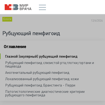
Блоги
12/6/2024
Рубцующий пемфигоид
Оглавление
Глазной (окулярный) рубцующий пемфигоид
Рубцующий пемфигоид слизистой рта,глотки,гортани и
пищевода
Аногенитальный рубцующий пемфигоид
Локализованный рубцующий пемфигоид кожи
Рубцующий пемфигоид Бранстинга - Перри
Патогистологические диагностические критерии
рубцующего пемфигоида