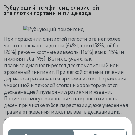
Рубцующий пемфигоид слизистой
рта,глотки,гортани и пищевода
При поражении слизистой полости рта наиболее
часто вовлекаются десны (64%),щеки (58%),нёбо
(26%),реже — костные альвеолы (16%),язык (15%) и
нижняя губа (7%). В этих случаях,как
правило,диагностируется десквамативный или
эрозивный гингивит. При легкой степени течения
дерматоза развивается эритема и отек. Поражения
умеренной и тяжелой степени характеризуются
десквамацией,пузырями,эрозиями и язвами.
Пациенты могут жаловаться на кровоточивость
десен при чистке зубов,парастезии,даже умеренная
травма от жевания может вызвать десквамацию.
Величина пузырей колеблется от размеров
булавочной головки до 1-2 см в диаметре. В
большинстве случаев они окружены зоной