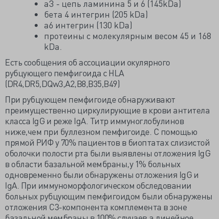
аЗ - цепь ламинина 5 и 6 (145kDa)
бета 4 интегрин (205 kDa)
а6 интегрин (130 kDa)
протеины с молекулярным весом 45 и 168
kDa.
Есть сообщения об ассоциации окулярного
рубцующего пемфигоида с HLA
(DR4,DR5,DQw3,А2,В8,В35,В49)
При рубцующем пемфигоиде обнаруживают
преимущественно циркулирующие в крови антитела
класса IgG и реже IgA. Титр иммуноглобулинов
ниже,чем при буллезном пемфигоиде. С помощью
прямой РИФ у 70% пациентов в биоптатах слизистой
оболочки полости рта были выявлены отложения IgG
в области базальной мембраны,у 1% больных
одновременно были обнаружены отложения IgG и
IgA. При иммуноморфологическом обследовании
больных рубцующим пемфигоидом были обнаружены
отложения C3-компонента комплемента в зоне
базальной мембраны в 100% случаев,а линейное