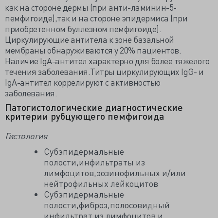
как на стороне дермы (при анти-ламинин-5-
пемфигоиде),так и на стороне эпидермиса (при
приобретенном буллезном пемфигоиде).
Циркулирующие антитела к зоне базальной
мембраны обнаруживаются у 20% пациентов.
Наличие IgA-антител характерно для более тяжелого
течения заболевания.Титры циркулирующих IgG- и
IgA-антител коррелируют с активностью
заболевания.
Патогистологические диагностические
критерии рубцующего пемфигоида
Гистология
Субэпидермальные
полости,инфильтраты из
лимфоцитов,эозинофильных и/или
нейтрофильных лейкоцитов
Субэпидермальные
полости,фиброз,полосовидный
инфильтрат из лимфоцитов и