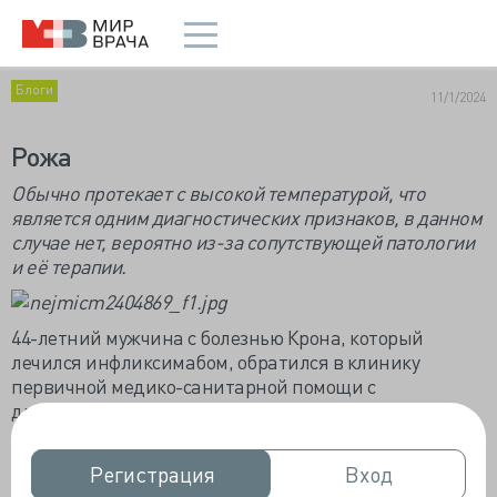
Блоги
11/1/2024
Рожа
Обычно протекает с высокой температурой, что
является одним диагностических признаков, в данном
случае нет, вероятно из-за сопутствующей патологии
и её терапии.
44-летний мужчина с болезнью Крона, который
лечился инфликсимабом, обратился в клинику
первичной медико-санитарной помощи с
двухдневной историей сыпи на лице. За неделю до
обращения у его дочери болело горло, а у его матери
была похожая сыпь на лице.
Регистрация
Регистрация
Вход
Вход
Частота сердечных сокращений составляла 96 ударов