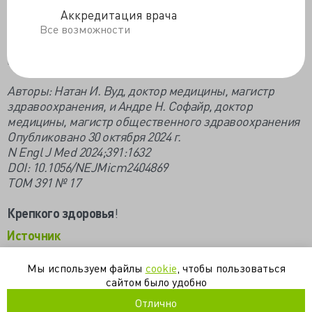
перорального цефалексина на 2-недельный курс
Аккредитация врача
внутривенного пенициллина G калия. После 5 дней
Все возможности
антибактериальной терапии сыпь у пациента
прошла.
Авторы: Натан И. Вуд, доктор медицины, магистр
здравоохранения, и Андре Н. Софайр, доктор
медицины, магистр общественного здравоохранения
Опубликовано 30 октября 2024 г.
N Engl J Med 2024;391:1632
DOI: 10.1056/NEJMicm2404869
ТОМ 391 № 17
Крепкого здоровья
!
Источник
Мы используем файлы
cookie
, чтобы пользоваться
болезнь крона
диагностика
клинический случай
рожа
сайтом было удобно
сыпь
Отлично