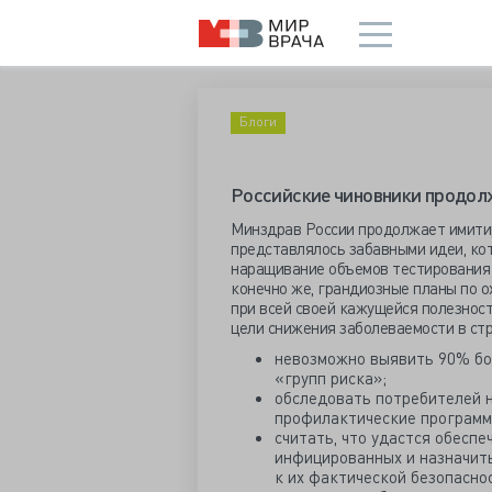
Блоги
Российские чиновники продол
Минздрав России продолжает имитир
представлялось забавными идеи, ко
наращивание объемов тестирования 
конечно же, грандиозные планы по о
при всей своей кажущейся полезнос
цели снижения заболеваемости в стр
невозможно выявить 90% бо
«групп риска»;
обследовать потребителей н
профилактические программы
считать, что удастся обесп
инфицированных и назначит
к их фактической безопаснос