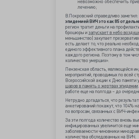
невозможно обеспечить при
лечению;
В.Покровский справедливо заметил:
эпидемией ВИЧ это как 85 отдельн
регион тратит деньги на профилакти
брошюры и
запускает в небо возду
меньшинство) закупает презервативы
есть делает то, что реально необхо
единого эффективного плана действ
каждого региона. Поэтому в том чис
количество умерших».
Пензенская область, являющейся ин
мероприятий, проводимых по всей ст
Всероссийской акции к Дню памяти
шаров в память о жертвах эпидемии
работе еще на полгода – до очередн
Нетрудно догадаться, что результа
анкетирований покажут, что 104% н
по вопросам, связанных с ВИЧ-инфек
За эти полгода количество вновь в
инфицированных увеличится еще миним
заболеваемости чиновники минздрав
количества обследованных на ВИЧ.