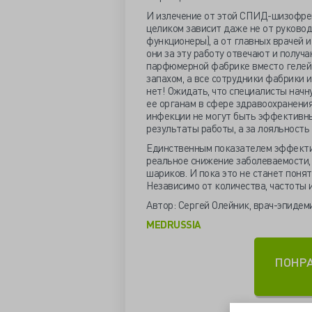
И излечение от этой СПИД-шизофрен
целиком зависит даже не от руковод
функционеры), а от главных врачей 
они за эту работу отвечают и получа
парфюмерной фабрике вместо гелей 
запахом, а все сотрудники фабрики 
нет! Ожидать, что специалисты начн
ее органам в сфере здравоохранени
инфекции не могут быть эффективным
результаты работы, а за лояльность
Единственным показателем эффекти
реальное снижение заболеваемости,
шариков. И пока это не станет поня
Независимо от количества, частоты
Автор: Сергей Олейник, врач-эпидем
MEDRUSSIA
ПОНР