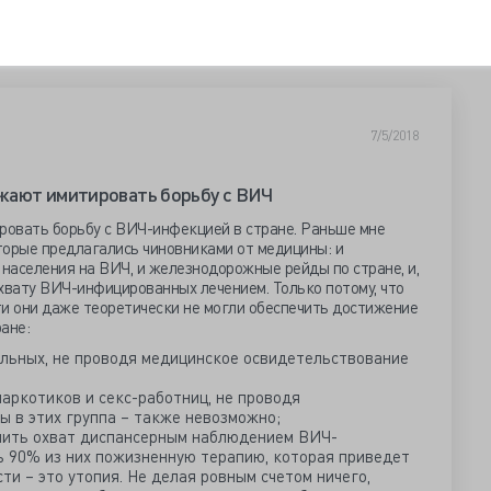
7/5/2018
жают имитировать борьбу с ВИЧ
овать борьбу с ВИЧ-инфекцией в стране. Раньше мне
торые предлагались чиновниками от медицины: и
населения на ВИЧ, и железнодорожные рейды по стране, и,
хвату ВИЧ-инфицированных лечением. Только потому, что
ти они даже теоретически не могли обеспечить достижение
ане:
льных, не проводя медицинское освидетельствование
аркотиков и секс-работниц, не проводя
 в этих группа – также невозможно;
ечить охват диспансерным наблюдением ВИЧ-
ь 90% из них пожизненную терапию, которая приведет
ти – это утопия. Не делая ровным счетом ничего,