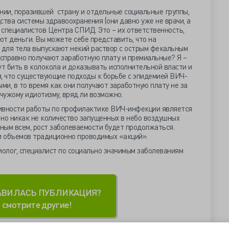
ии, поразившей страну и отдельные социальные группы,
ства системы здравоохранения (они давно уже не врачи, а
и специалистов Центра СПИД. Это – их ответственность,
ют деньги. Вы можете себе представить, что на
для тела выпускают некий раствор с острым фекальным
исправно получают заработную плату и премиальные? Я –
ут бить в колокола и доказывать исполнительной власти и
я, что существующие подходы к борьбе с эпидемией ВИЧ-
и, в то время как они получают заработную плату не за
 чужому идиотизму, вряд ли возможно.
вности работы по профилактике ВИЧ-инфекции является
 но никак не количество запущенных в небо воздушных
тным всем, рост заболеваемости будет продолжаться.
 и объемов традиционно проводимых «акций».
иолог, специалист по социально значимым заболеваниям
АВИЛАСЬ ПУБЛИКАЦИЯ?
смотрите другие!