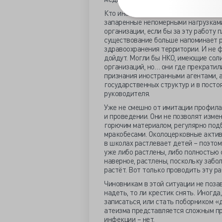
Кто иначе будет «учить пациентов п
запаренные непомерными нагрузками
организации, если бы за эту работу 
существование больше напоминает 
здравоохранения территории. И не фа
дойдут. Могли бы НКО, имеющие сол
организаций, но… они где прекратил
признания иностранными агентами, 
государственных структур и в пост
руководителя.
Уже не смешно от имитации профила
и проведении. Они не позволят изме
горючим материалом, регулярно под
мракобесами. Околоцерковные актив
в школах растлевает детей – поэтом
уже либо растлены, либо полностью 
наверное, растлены, поскольку заб
растёт. Вот только проводить эту ра
Чиновникам в этой ситуации не позав
надеть, то ли крестик снять. Иногд
записаться, или стать поборником «
атеизма представляется сложным пре
инфекции – нет.