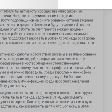
равильно лечиться»? Медицинские работники, и без того
? Могли бы активисты сообщества «плюсиков», их
платили. Но даже в полумиллионном городе их
работу подпольщиков на оккупированной оптимизаторами
кт, что эти средства (если они будут выделены) до них
идный опыт работы за счет грантов международных
и свою работу в связи с отсутствием финансирования и
а где продолжают работать в условиях блокады со стороны
оянном ожидании активности от очередного неадекватного
ктической работы и отсутствия системы в ее планировании
нить поведение людей, которые автоматически станут
брасываемым в костер эпидемии отечественными
исты по-прежнему считают, что профилактическая работа
у ее и не нужно проводить. Среди взрослых – можно (они
соответствуют «моральному кодексу»). Но больше,
олеваемость ВИЧ-инфекцией среди взрослого населения
боту уже некому.
идуешь, не понимают они, что нужно делать: то ли трусы
а, чтобы быть в тренде, удобнее в СПИД-диссиденты
духовных скреп». Оно ведь и понятно: воспитанным в духе
дставить, как разъяснить детям, что Бог есть, а ВИЧ-