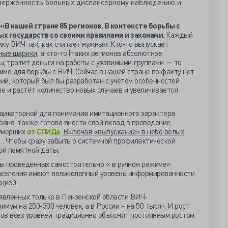
верженность больных диспансерному наблюдению и
«
В нашей стране 85 регионов. В контексте борьбы с
ых государств со своими правилами и законами.
Каждый
ку ВИЧ так, как считает нужным. Кто-то выпускает
шные шарики
, а кто-то (таких регионов абсолютное
, тратит деньги на работы с уязвимыми группами — то
димо для борьбы с ВИЧ. Сейчас в нашей стране по факту нет
ий, который был бы разработан с учётом особенностей
ле и растёт количество новых случаев и увеличивается
дикаторной для понимания имитационного характера
ране, также готова внести свой вклад в проведение
 умерших
от СПИДа
.
Включая «выпускание» в небо белых
… Чтобы сразу забыть о системной профилактической
ой памятной даты.
ты проведенных самостоятельно « в ручном режиме»
аселения имеют великолепный уровень информированности
цией.
ыявленных только в Пензенской области ВИЧ-
ум на 250-300 человек, а в России – на 50 тысяч. И рост
ов всех уровней традиционно объяснят постоянным ростом