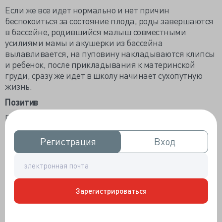
Если же все идет нормально и нет причин
беспокоиться за состояние плода, роды завершаются
в бассейне, родившийся малыш совместными
усилиями мамы и акушерки из бассейна
вылавливается, на пуповину накладываются клипсы
и ребенок, после прикладывания к материнской
груди, сразу же идет в школу начинает сухопутную
жизнь.
Позитив
В узких кругах тетенек детородного возраста бытует
мнение, дескать роды в воде - это сплошное
удовольствие. Во первых, из за некоторой
Регистрация
Регистрация
Вход
Вход
невесомости в бассейне, роженице можно свободнее
менять позиции во время схваток, что создает более
комфортные условия. Некоторые женщины,
рожавшие как на кровати , так и в бассейне говорят,
Зарегистрироваться
что схватки в бассейне были менее болезненные.
Во вторых, считается, что пребывание в теплой воде
расслабляет роженицу и успокаивает ее.