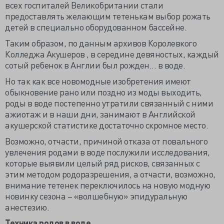
всех госпиталей Великобритании стали
предоставлять желающим тетенькам выбор рожать
детей в специально оборудованном бассейне.
Таким образом, по данным архивов Королевкого
Колледжа Акушеров , в середине девяностых, каждый
сотый ребенок в Англии был рожден... в воде.
Но так как все новомодные изобретения имеют
обыкновение рано или поздно из моды выходить,
роды в воде постепенно утратили связанный с ними
ажиотаж и в наши дни, занимают в Английской
акушерской статистике достаточно скромное место.
Возможно, отчасти, причиной отказа от повального
увлечения родами в воде послужили исследования,
которые выявили целый ряд рисков, связанных с
этим методом родоразрешения, а отчасти, возможно,
внимание тетенек переключилось на новую модную
новинку сезона – «волшебную» эпидуральную
анестезию.
Техника родов в воде