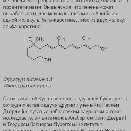
метаболизма превращаются в витамин А, являясь его
провитаминами. Он выяснил, что печень может
вырабатывать две молекулы витамина А либо из
одной молекулы бета-каротина, либо из двух молекул
альфа-каротина.
Структура витамина А
Wikimedia Commons
От витамина А Кун перешел к следующей букве, уже в
сотрудничестве с двумя другими учеными: Паулем
Дьерди (не путать с нобелевским лауреатом и тоже
исследователем витаминов Альбертом Сент-Дьерди)
и Теодором Вагнером-Яуреггом (не путать с
нобелевским лауреатом Юлиусом Вагнером-Яуреггом,