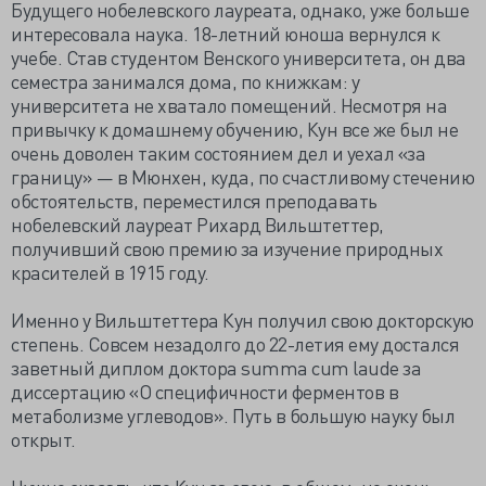
Будущего нобелевского лауреата, однако, уже больше
интересовала наука. 18-летний юноша вернулся к
учебе. Став студентом Венского университета, он два
семестра занимался дома, по книжкам: у
университета не хватало помещений. Несмотря на
привычку к домашнему обучению, Кун все же был не
очень доволен таким состоянием дел и уехал «за
границу» — в Мюнхен, куда, по счастливому стечению
обстоятельств, переместился преподавать
нобелевский лауреат Рихард Вильштеттер,
получивший свою премию за изучение природных
красителей в 1915 году.
Именно у Вильштеттера Кун получил свою докторскую
степень. Совсем незадолго до 22-летия ему достался
заветный диплом доктора summa cum laude за
диссертацию «О специфичности ферментов в
метаболизме углеводов». Путь в большую науку был
открыт.