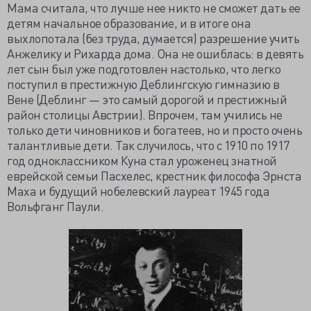
Мама считала, что лучше нее никто не сможет дать ее
детям начальное образование, и в итоге она
выхлопотала (без труда, думается) разрешение учить
Анжелику и Рихарда дома. Она не ошиблась: в девять
лет сын был уже подготовлен настолько, что легко
поступил в престижную Деблингскую гимназию в
Вене (Деблинг — это самый дорогой и престижный
район столицы Австрии). Впрочем, там учились не
только дети чиновников и богатеев, но и просто очень
талантливые дети. Так случилось, что с 1910 по 1917
год одноклассником Куна стал уроженец знатной
еврейской семьи Пасхелес, крестник философа Эрнста
Маха и будущий нобелевский лауреат 1945 года
Вольфганг Паули.