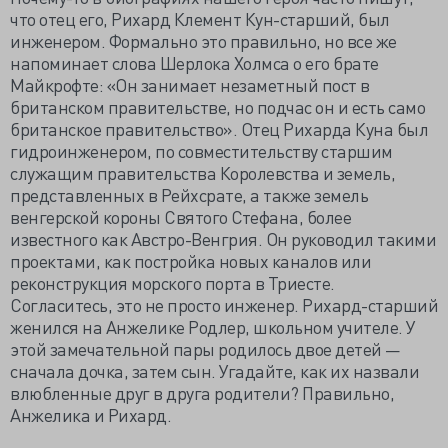
что отец его, Рихард Клемент Кун-старший, был
инженером. Формально это правильно, но все же
напоминает слова Шерлока Холмса о его брате
Майкрофте: «Он занимает незаметный пост в
британском правительстве, но подчас он и есть само
британское правительство». Отец Рихарда Куна был
гидроинженером, по совместительству старшим
служащим правительства Королевства и земель,
представленных в Рейхсрате, а также земель
венгерской короны Святого Стефана, более
известного как Австро-Венгрия. Он руководил такими
проектами, как постройка новых каналов или
реконструкция морского порта в Триесте.
Согласитесь, это не просто инженер. Рихард-старший
женился на Анжелике Родлер, школьном учителе. У
этой замечательной пары родилось двое детей —
сначала дочка, затем сын. Угадайте, как их назвали
влюбленные друг в друга родители? Правильно,
Анжелика и Рихард.