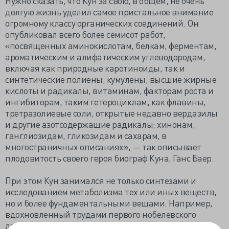
Нужно сказать, что Кун за свою, в общем, не очень
долгую жизнь уделил самое пристальное внимание
огромному классу органических соединений. Он
опубликовал всего более семисот работ,
«посвященных аминокислотам, белкам, ферментам,
ароматическим и алифатическим углеводородам,
включая как природные каротиноиды, так и
синтетические полиены, кумулены, высшие жирные
кислоты и радикалы, витаминам, факторам роста и
ингибиторам, таким гетероциклам, как флавины,
третразолиевые соли, открытые недавно вердазилы
и другие азотсодержащие радикалы; хинонам,
ганглиозидам, гликозидам и сахарам, в
многостраничных описаниях», — так описывает
плодовитость своего героя биограф Куна, Ганс Баер.
При этом Кун занимался не только синтезами и
исследованием метаболизма тех или иных веществ,
но и более фундаментальными вещами. Например,
вдохновленный трудами первого нобелевского
лауреата по химии, Якоба Хендрика Вант-Гоффа, он