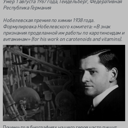
Умер 1 августа 1967 года, Гейдельберг, Федеративная
Республика Германия
Нобелевская премия по химии 1938 года.
Формулировка Нобелевского комитета: «В знак
признания проделанной им работы по каротиноидам и
витаминам» (for his work on carotenoids and vitamins).
Почему-то в биографиях нашего героя часто пишут,