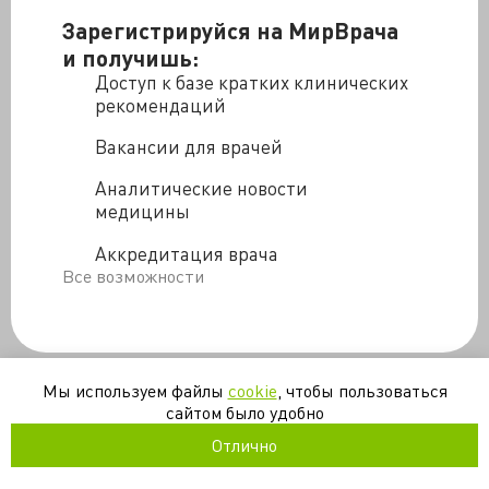
шотландцы болеют чаще австралийцев...
Зарегистрируйся на МирВрача
и получишь:
Доступ к базе кратких клинических
рекомендаций
Вакансии для врачей
Аналитические новости
медицины
Аккредитация врача
Все возможности
Мы используем файлы
cookie
, чтобы пользоваться
сайтом было удобно
/blogs/richard_veller_mozhet_li_solnechnyy_svet_ukrepit_vashe_z
Отлично