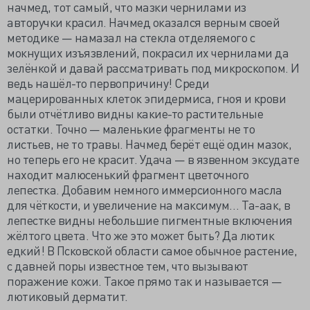
начмед, тот самый, что мазки чернилами из
авторучки красил. Начмед оказался верным своей
методике — намазал на стекла отделяемого с
мокнущих изъязвлений, покрасил их чернилами да
зелёнкой и давай рассматривать под микроскопом. И
ведь нашёл-то первопричину! Среди
мацерированных клеток эпидермиса, гноя и крови
были отчётливо видны какие-то растительные
остатки. Точно — маленькие фрагменты не то
листьев, не то травы. Начмед берёт ещё один мазок,
но теперь его не красит. Удача — в язвенном эксудате
находит малюсенький фрагмент цветочного
лепестка. Добавим немного иммерсионного масла
для чёткости, и увеличение на максимум… Та-аак, в
лепестке видны небольшие пигментные включения
жёлтого цвета. Что же это может быть? Да лютик
едкий! В Псковской области самое обычное растение,
с давней поры известное тем, что вызывают
поражение кожи. Такое прямо так и называется —
лютиковый дерматит.