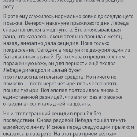
роту.
В роте ему служилось нормально ровно до следующего
прыжка. Вечером накануне прыжкового дня Лебеда
снова появился в медпункте. Его опоясывающая
рана, что казалось, окончательно прошла с месяц
назад, внезапно дала рецидив. Пока только
покраснение. Сегодня в медпункте дежурил один из
батальонных врачей. Густо смазав преднизолоном
пораженную кожу, он для верности ещё вколол
Лебеде димедрол и целый букет
противовоспалительных средств. Но ничего не
помогло — всего через четыре-пять часов опять
пошли пузыри. Вся эпопея повторилась вновь с
единственной разницей, что в этот раз его всё же
отвезли в госпиталь дней на десять.
Но и этот странный рецидив прошёл без
последствий. Снова рядовой Лебеда пошёл тянуть
армейскую лямку. И снова перед следующим прыжком
оказался в лазарете. На этот раз приём вёл сам