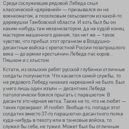
Среди сослуживцев рядовой Лебеда слыл
классической «дярёвней» — призывался он не
военкоматом, а поселковым сельсоветом из какой-то
деревушки Тамбовской области. И хоть был бы он
каким-нибудь там механизатором, да на худой конец
мастером машинного доения, так нет же — такое
чувство, что прибыл этот организм в Воздушно-
десантные войска с крепостной России позапрошлого
века — до армии крестьянин Лебеда пас коров…
Пяшком и с хлыстом.
Кстати, из сельских ребят русской глубинки отличные
солдаты получаются. Что касается самой службы, то
на рядового Лебеду никаких нареканий не было. Был
у него лишь один изъян — десантник Лебеда
патологически боялся прыгать с парашютом. В
десанте это чёрная метка. Таких не то, что не любят —
таких презирают. И гнобят. Вообще-то, попади этот
солдатик вместо 37-го парашютно-десантного полка
куда-нибудь в пехоту или в танковые войска, то
служил бы себе, не тужил. Может был бы отличным