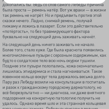
докопались бы. Ведь со слов самого Лебеды причина
была проста — ремень натёр. Вот уж враки — в жизни
так ремень не натрёт. Но и предъявить против этой
сказки нечего. Ладно, снимай ремень, получай
пижаму и ложись в лазарет. Если это действительно
«потёртость», то без травмирующего фактора
буквально на следующий день заживать начнёт.
На следующий день ничего заживать не начало.
Более того, стало хуже. Где была краснота появились
многочисленные пузыри с серозным содержимым, как
будто о солдатское тело всю ночь окурки тушили.
Позднее эти пузыри полопались, кожа окончательно
лишилась эпидермиса и стала нагнаиваться. Такое
язвенное кольцо вокруг тела держалось весьма долго.
Пару раз Лебеду возили на консультации в госпиталь
и разок к гражданскому городскому дерматологу, но
всё безрезультатно — ни диагноза, ни даже внятного
подозрения на конкретную патологию получить не
удалось. Однако время шло и эта странная кольцевая
язва наконец зажила. Лебеду выписали в родную