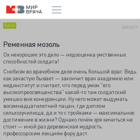
Блоги
10/3/2017
Ременная мозоль
Ох нехорошее это дело — недооценка умственных
способностей солдата!
Снобизм во врачебном деле очень большой враг. Ведь
как зачастую бывает — закончит врач академию или
мединститут и считает, что перед умом "его
высокопреосвященства" какой-то там солдатский
умишко вне конкуренции. Ну чего может выдумать
восемнадцатилетний пацан, где диплом
сельхозучилища, да и то с тройками — максимальное
достижение в жизни? Однако почём зря кичиться не
стоит — иной раз деревенская мудрость
профессорским лекциям фору даст.