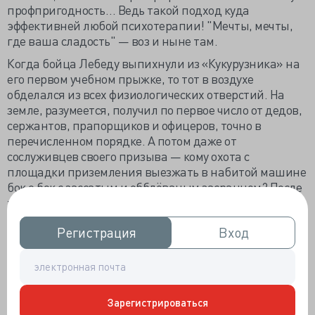
профпригодность… Ведь такой подход куда
эффективней любой психотерапии! "Мечты, мечты,
где ваша сладость" — воз и ныне там.
Когда бойца Лебеду выпихнули из «Кукурузника» на
его первом учебном прыжке, то тот в воздухе
обделался из всех физиологических отверстий. На
земле, разумеется, получил по первое число от дедов,
сержантов, прапорщиков и офицеров, точно в
перечисленном порядке. А потом даже от
сослуживцев своего призыва — кому охота с
площадки приземления выезжать в набитой машине
бок о бок с зассатым и обблёваным засранцем? После
такой инициации рядовой Лебеда решил больше
никогда в жизни не прыгать.
Регистрация
Регистрация
Вход
Вход
Денька через три после того злополучного прыжка
солдатик смиренно сидел среди заболевших в
приёмной полкового медпункта. Подходит его
очередь. Ну, боец, на что жалуешься? "Да вот…
болит…" Молодой человек немногословен в своих
Зарегистрироваться