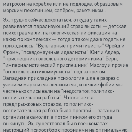
матросом на корабле или на подлодке, образцовым
морским пехотинцем, сапёром, ракетчиком…
Эх, трудно сейчас докопаться, откуда у таких
развивается парализующий страх высоты — детская
психотравма ли, патологическая ли фиксация на
каких-то комплексах — тогда о таком даже годать не
приходилось. "Вульгарные примитивисты" Фрейд и
Фромм, "псевдонаучные идеалисты" Юнг и Адлер,
"приспешник голословного детерминизма" Берн,
"империалистический приспешник" Маслоу и прочие
"оголтелые антикоммунисты" под запретом.
Западная прикладная психология шла в разрез с
учением марксизма-ленинизма, и всякие фобии мы
частенько списывали на "недостаток политико-
воспитательной работы". Что касается
предпрыжковых страхов, то политико-
воспитательная работа была простой — затащить
организм в самолёт, а потом пинком его оттуда
выкинуть. Эх, существовал бы в военкоматах
настоящий психоотбор с профилями на оптимальную