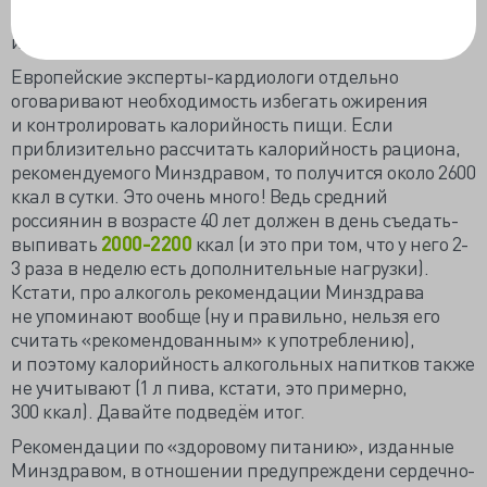
тоже довольно строг (60 гр сахара — это 2 банки колы
или подобного напитка).
Европейские эксперты-кардиологи отдельно
оговаривают необходимость избегать ожирения
и контролировать калорийность пищи. Если
приблизительно рассчитать калорийность рациона,
рекомендуемого Минздравом, то получится около 2600
ккал в сутки. Это очень много! Ведь средний
россиянин в возрасте 40 лет должен в день съедать-
выпивать
2000-2200
ккал (и это при том, что у него 2-
3 раза в неделю есть дополнительные нагрузки).
Кстати, про алкоголь рекомендации Минздрава
не упоминают вообще (ну и правильно, нельзя его
считать «рекомендованным» к употреблению),
и поэтому калорийность алкогольных напитков также
не учитывают (1 л пива, кстати, это примерно,
300 ккал). Давайте подведём итог.
Рекомендации по «здоровому питанию», изданные
Минздравом, в отношении предупреждени сердечно-