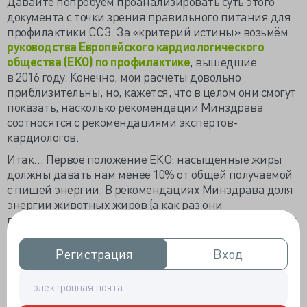
Давайте попробуем проанализировать суть этого
документа с точки зрения правильного питания для
профилактики ССЗ. За «критерий истины» возьмём
руководства Европейского кардиологического
общества (ЕКО) по профилактике
, вышедшие
в 2016 году. Конечно, мои расчёты довольно
приблизительны, но, кажется, что в целом они смогут
показать, насколько рекомендации Минздрава
соотносятся с рекомендациями экспертов-
кардиологов.
Итак… Первое положение ЕКО: насыщенные жиры
должны давать нам менее 10% от общей получаемой
с пищей энергии. В рекомендациях Минздрава доля
энергии животных жиров (а как раз они
преимущественно состоят из насыщенных) несколько
больше и составляет примерно 12-13%. Второе
положение ЕКО: менее 5 гр поваренной соли в день.
Регистрация
Регистрация
Вход
Вход
В рекомендациях Минздрава указано, что в среднем
за год человек должен съедать 4 кг соли, а это в 2 раза
больше допустимого — почти 11 гр в сутки.