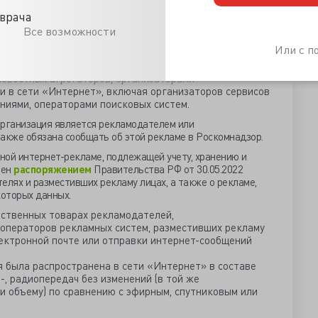
 операторы рекламных систем (юридические или
ествляющие и (или) организующие распространение
врача
ламодателей, в том числе распространяемой в форме
Все возможности
екстово-графического блока, видеороликов,
Или с 
 видеотрансляции в прямом эфире.
являющиеся владельцами социальных сетей,
новостных агрегаторов, организаторами
 в сети «Интернет», включая организаторов сервисов
ниями, операторами поисковых систем.
организация является рекламодателем или
акже обязана сообщать об этой рекламе в Роскомнадзор.
ной интернет-рекламе, подлежащей учету, хранению и
лен
распоряжением
Правительства РФ от 30.05.2022
елях и разместивших рекламу лицах, а также о рекламе,
которых данных.
бственных товарах рекламодателей,
операторов рекламных систем, разместивших рекламу
ектронной почте или отправки интернет-сообщений
я была распространена в сети «Интернет» в составе
-, радиопередач без изменений (в той же
и объему) по сравнению с эфирным, спутниковым или