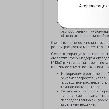
Рекламораспространители и
физические лица, ИП), осущ
Аккредитация 
интернет-рекламы любых рек
баннеров, текстового или т
аудиозаписи, аудио- и (или)
Рекламораспространители, 
аудиовизуальных сервисов, 
распространения информации
обмена мгновенными сообще
Соответственно, если медицинская 
рекламораспространителем, то она т
Состав информации о распространен
обработке Роскомнадзором, опреде
№1362-р. Это сведения о рекламодат
включая ее саму, за исключением не
Информация о рекламе о со
рекламораспространителей, 
посредством рассылки по эл
группам пользователей.
Сведения о рекламе, котора
теле-, радиопрограмм и теле
последовательности, форме 
кабельным вещанием.