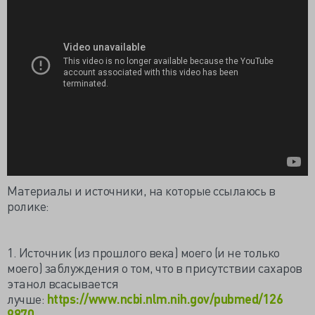
Материалы и источники, на которые ссылаюсь в
ролике:
1. Источник (из прошлого века) моего (и не только
моего) заблуждения о том, что в присутствии сахаров
этанол всасывается
лучше:
https://www.ncbi.nlm.nih.gov/pubmed/126
9870