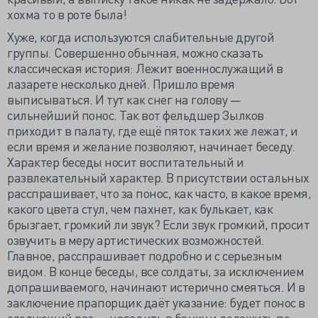
хохма то в роте была!
Хуже, когда используются слабительные другой
группы. Совершенно обычная, можно сказать
классическая история: Лежит военнослужащий в
лазарете несколько дней. Пришло время
выписываться. И тут как снег на голову —
сильнейший понос. Так вот фельдшер Зылков
приходит в палату, где ещё пяток таких же лежат, и
если время и желание позволяют, начинает беседу.
Характер беседы носит воспитательный и
развлекательный характер. В присутствии остальных
расспрашивает, что за понос, как часто, в какое время,
какого цвета стул, чем пахнет, как булькает, как
брызгает, громкий ли звук? Если звук громкий, просит
озвучить в меру артистических возможностей.
Главное, расспрашивает подробно и с серьезным
видом. В конце беседы, все солдаты, за исключением
допрашиваемого, начинают истерично смеяться. И в
заключение прапорщик даёт указание: будет понос в
следующий раз — нагадить в банку и доложить по