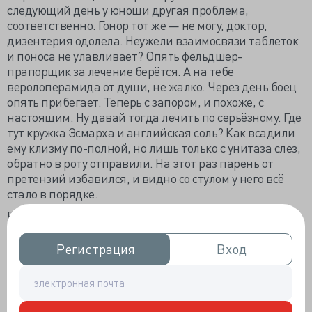
следующий день у юноши другая проблема,
соответственно. Гонор тот же — не могу, доктор,
дизентерия одолела. Неужели взаимосвязи таблеток
и поноса не улавливает? Опять фельдшер-
прапорщик за лечение берётся. А на тебе
веролоперамида от души, не жалко. Через день боец
опять прибегает. Теперь с запором, и похоже, с
настоящим. Ну давай тогда лечить по серьёзному. Где
тут кружка Эсмарха и английская соль? Как всадили
ему клизму по-полной, но лишь только с унитаза слез,
обратно в роту отправили. На этот раз парень от
претензий избавился, и видно со стулом у него всё
стало в порядке.
Вообще-то со слабительными наиболее обычны
истории несколько иного рода — чаще их солдаты
сами глотают, чтобы симулировать кишечную
Регистрация
Регистрация
Вход
Вход
инфекцию. Ну какой врач рискнёт отправить
запоносившего солдата обратно в расположение?
Ведь если там реальная дизентерия — то вспышка
гарантирована. А за это не только служебное