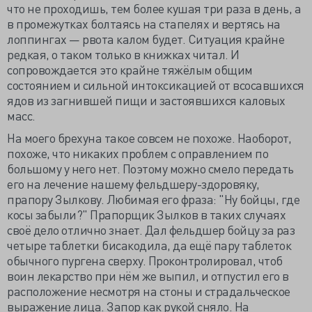
что не проходишь, тем более кушая три раза в день, а
в промежутках болтаясь на стапелях и вертясь на
лоппингах — рвота калом будет. Ситуация крайне
редкая, о таком только в книжках читал. И
сопровождается это крайне тяжёлым общим
состоянием и сильной интоксикацией от всосавшихся
ядов из загнившей пищи и застоявшихся каловых
масс.
На моего брехуна такое совсем не похоже. Наоборот,
похоже, что никаких проблем с оправлением по
большому у него нет. Поэтому можно смело передать
его на лечение нашему фельдшеру-здоровяку,
прапору Зылкову. Любимая его фраза: "Ну бойцы, где
косы забыли?" Прапорщик Зылков в таких случаях
своё дело отлично знает. Дал фельдшер бойцу за раз
четыре таблетки бисакодила, да ещё пару таблеток
обычного пургена сверху. Проконтролировал, чтоб
воин лекарство при нём же выпил, и отпустил его в
расположение несмотря на стоны и страдальческое
выражение лица. Запор как рукой сняло. На