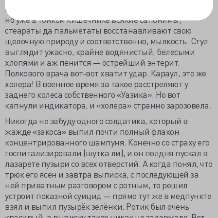
нейтрализуется порядочная доля такого «десерта»,
но уже в тонком кишечнике всякие сапонимы,
стеараты да пальметаты восстанавливают свою
щелочную природу и соответственно, мылкость. Стул
выглядит ужасно, крайне водянистый, белесыми
хлопями и аж пенится — острейший энтерит.
Полкового врача вот-вот хватит удар. Караул, это же
холера! В военное время за такое расстреляют у
заднего колеса собственного «Уазика». Но вот
капнули индикатора, и «холера» странно зарозовела.
Никогда не забуду одного солдатика, который в
жажде «закоса» выпил почти полный флакон
концентрированного шампуня. Конечно со страху его
госпитализировали (шутка ли), и он полдня пускал в
лазарете пузыри со всех отверстий. А когда понял, что
трюк его ясен и завтра выписка, с последующей за
ней приватным разговором с ротным, то решил
устроит показной суицид — прямо тут же в медпункте
взял и выпил пузырёк зелёнки. Ротик был очень
красивый, а выписку такое никак не задержало. Вот