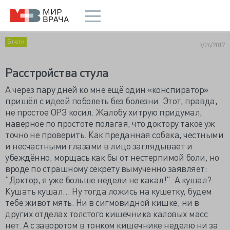
Блоги
9/26/2017
Расстройства стула
А через пару дней ко мне ещё один «конспиратор»
пришёл с идеей поболеть без болезни. Этот, правда,
не простое ОРЗ косил. Жалобу хитрую придумал,
наверное по простоте полагая, что доктору такое уж
точно не проверить. Как преданная собака, честными
и несчастными глазами в лицо заглядывает и
убеждённо, морщась как бы от нестерпимой боли, но
вроде по страшному секрету вымученно заявляет:
"Доктор, я уже больше недели не какал!". А кушал?
Кушать кушал… Ну тогда ложись на кушетку, будем
тебе живот мять. Ни в сигмовидной кишке, ни в
других отделах толстого кишечника каловых масс
нет. А с заворотом в тонком кишечнике неделю ни за