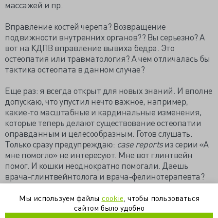
массажей и пр.
Вправление костей черепа? Возвращение
подвижности внутренних органов?? Вы серьезно? А
вот на КДПВ вправление вывиха бедра. Это
остеопатия или травматология? А чем отличалась бы
тактика остеопата в данном случае?
Еще раз: я всегда открыт для новых знаний. И вполне
допускаю, что упустил нечто важное, например,
какие-то масштабные и кардинальные изменения,
которые теперь делают существование остеопатии
оправданным и целесообразным. Готов слушать.
Только сразу предупреждаю:
case reports
из серии «А
мне помогло» не интересуют. Мне вот глинтвейн
помог. И кошки неоднократно помогали. Даешь
врача-глинтвейнтолога и врача-фелинотерапевта?
По существу, если можно.
Мы используем файлы
cookie
, чтобы пользоваться
сайтом было удобно
Материал опубликован с разрешения Алексея