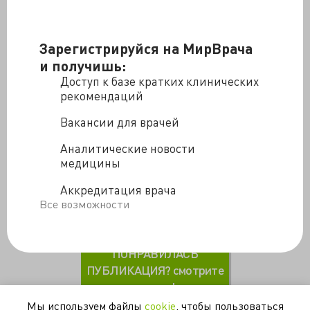
Зарегистрируйся на МирВрача
и получишь:
Доступ к базе кратких клинических
В этой лекции мы осветим основные вопросы,
рекомендаций
касающиеся расширенной сердечно-легочной
реанимации. Что такое РСЛР? Какие
Вакансии для врачей
основополагающие элементы выделяют в РСЛР?
Ответы на эти и многие другие вопросы Вы сможете
Аналитические новости
найти в нашей лекции. Приятного просмотра! Не
медицины
забываем оценивать, подписываться на канал и
Аккредитация врача
делиться с друзьями нашими видео!
Все возможности
Urgent_ Care
ПОНРАВИЛАСЬ
ПУБЛИКАЦИЯ? смотрите
другие!
Мы используем файлы
cookie
, чтобы пользоваться