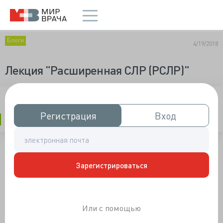
Блоги
4/19/2018
Лекция "Расширенная СЛР (РСЛР)"
Оглавление
Регистрация
Регистрация
Вход
Вход
ПОНРАВИЛАСЬ ПУБЛИКАЦИЯ? смотрите другие!
Зарегистрироваться
Или с помощью