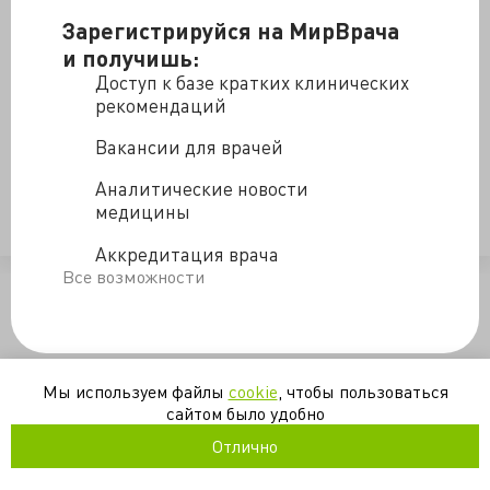
Сколько тратится на здравоохранение в США и в
Зарегистрируйся на МирВрача
странах Европы, как распределяются
и получишь:
деньги, сказывается ли увеличение расхода на
Доступ к базе кратких клинических
здоровье населения - ответы на эти и другие вопросы
рекомендаций
в новом видео.
Вакансии для врачей
KhanAcademyRussian
Аналитические новости
медицины
ввп
здравоохранение
медицина
оплата
сша
Аккредитация врача
Все возможности
/blogs/raskhody_na_zdravookhranenie_v_ssha_i_yevrope-25-01-20
Мы используем файлы
cookie
, чтобы пользоваться
сайтом было удобно
Отлично