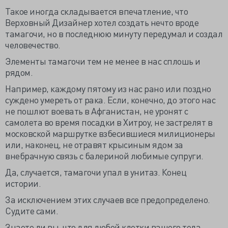
Такое иногда складывается впечатление, что
Верховный Дизайнер хотел создать нечто вроде
тамагочи, но в последнюю минуту передумал и создал
человечество.
Элементы тамагочи тем не менее в нас сплошь и
рядом.
Например, каждому пятому из нас рано или поздно
суждено умереть от рака. Если, конечно, до этого нас
не пошлют воевать в Афганистан, не уронят с
самолета во время посадки в Хитроу, не застрелят в
московской маршрутке взбесившиеся милиционеры
или, наконец, не отравят крысиным ядом за
внебрачную связь с балериной любимые супруги.
Да, случается, тамагочи упал в унитаз. Конец
истории.
За исключением этих случаев все предопределено.
Судите сами.
Знаете ли вы, что для любой клетки вашего тела