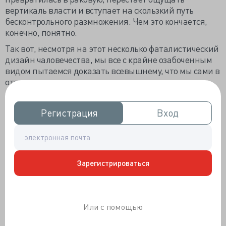
вертикаль власти и вступает на скользкий путь
бесконтрольного размножения. Чем это кончается,
конечно, понятно.
Так вот, несмотря на этот несколько фаталистический
дизайн чаловечества, мы все с крайне озабоченным
видом пытаемся доказать всевышнему, что мы сами в
ответе за свою жизнь и в наших силах эту жизнь
продлить до самых смешных горизонтов.
Хоть методов сохранения здоровья множество,
Регистрация
Регистрация
Вход
Вход
население планеты в конечном итоге разбилось на
несколько идиотогрупп, объединенных общими
поверьями и заблуждениями.
Практически каждая негулящая замужняя россиянка,
Зарегистрироваться
живущая в Англии, твердо убеждена, что если
каждые три месяца не сдавать мазки на
урогенитальную инфекцию, то в организме
незамедлительно заведется хламидиоз,
Или с помощью
трихомониаз, уреаплазмоз и прочая гадость. При
этом бытует поверье, что подобная зараза заводится