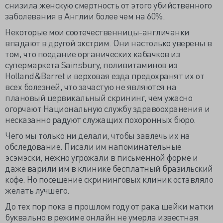
снизила женскую смертность от этого убийственного
заболевания в Англии более чем на 60%.
Некоторые мои соотечественницы-англичанки
впадают в другой экстрим. Они настолько уверены в
том, что поедание органических кабачков из
супермаркета Sainsbury, поливитаминов из
Holland&Barret и верховая езда предохранят их от
всех болезней, что зачастую не являются на
плановый цервикальный скрининг, чем ужасно
огорчают Национальную службу здравоохранения и
несказанно радуют служащих похоронных бюро.
Чего мы только ни делали, чтобы завлечь их на
обследование. Писали им напоминательные
эсэмэски, нежно угрожали в письменной форме и
даже варили им в клинике бесплатный бразильский
кофе. Но посещение скрининговых клиник оставляло
желать лучшего.
До тех пор пока в прошлом году от рака шейки матки
буквально в режиме онлайн не умерла известная