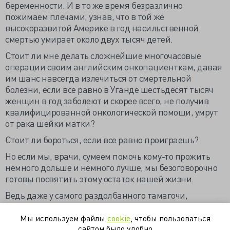
беременности. И в то же время безразлично
пожимаем плечами, узнав, что в той же
высокоразвитой Америке в год насильственной
смертью умирает около двух тысяч детей.
Стоит ли мне делать сложнейшие многочасовые
операции своим английским онкопациенткам, давая
им шанс навсегда излечиться от смертельной
болезни, если все равно в Уганде шестьдесят тысяч
женщин в год заболеют и скорее всего, не получив
квалифицированной онкологической помощи, умрут
от рака шейки матки?
Стоит ли бороться, если все равно проиграешь?
Но если мы, врачи, сумеем помочь кому-то прожить
немного дольше и немного лучше, мы безоговорочно
готовы посвятить этому остаток нашей жизни.
Ведь даже у самого раздолбанного тамагочи,
подающего предсмертные сигналы, всегда есть сбоку
кнопка reset, которая позволит начать все с начала.
Мы используем файлы
cookie
, чтобы пользоваться
Даже если батарейки осталось всего на час.
сайтом было удобно