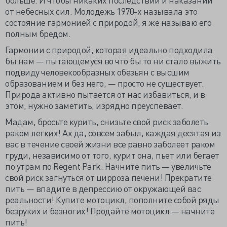
от небесных сил. Молодежь 1970-х называла это
состояние гармонией с природой, я же называю его
полным бредом.
Гармонии с природой, которая идеально подходила
бы нам — пытающемуся во что бы то ни стало выжить
подвиду человекообразных обезьян с высшим
образованием и без него, — просто не существует.
Природа активно пытается от нас избавиться, и в
этом, нужно заметить, изрядно преуспевает.
Мадам, бросьте курить, снизьте свой риск заболеть
раком легких! Ах да, совсем забыл, каждая десятая из
вас в течение своей жизни все равно заболеет раком
груди, независимо от того, курит она, пьет или бегает
по утрам по Regent Park. Начните пить — увеличьте
свой риск загнуться от цирроза печени! Прекратите
пить — впадите в депрессию от окружающей вас
реальности! Купите мотоцикл, пополните собой ряды
безруких и безногих! Продайте мотоцикл — начните
пить!