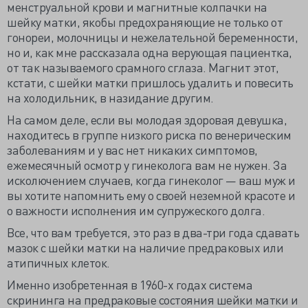
менструальной крови и магнитные колпачки на
шейку матки, якобы предохраняющие не только от
гонореи, молочницы и нежелательной беременности,
но и, как мне рассказала одна верующая пациентка,
от так называемого срамного сглаза. Магнит этот,
кстати, с шейки матки пришлось удалить и повесить
на холодильник, в назидание другим.
На самом деле, если вы молодая здоровая девушка,
находитесь в группе низкого риска по венерическим
заболеваниям и у вас нет никаких симптомов,
ежемесячный осмотр у гинеколога вам не нужен. За
исколючением случаев, когда гинеколог — ваш муж и
вы хотите напомнить ему о своей неземной красоте и
о важности исполнения им супружеского долга.
Все, что вам требуется, это раз в два-три года сдавать
мазок с шейки матки на наличие предраковых или
атипичных клеток.
Именно изобретенная в 1960-х годах система
скрининга на предраковые состояния шейки матки и