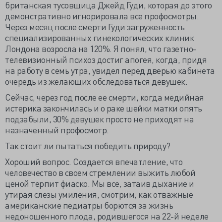
британская тусовщица Джейд Гуди, которая до этого
демонстративно игнорировала все профосмотры.
Через месяц после смерти Гуди загруженность
специализированных гинекологических клиник
Лондона возросла на 120%. Я понял, что газетно-
телевизионный психоз достиг апогея, когда, придя
на работу в семь утра, увидел перед дверью кабинета
очередь из желающих обследоваться девушек.
Сейчас, через год после ее смерти, когда медийная
истерика закончилась и о раке шейки матки опять
подзабыли, 30% девушек просто не приходят на
назначенный профосмотр.
Так стоит ли пытаться победить природу?
Хороший вопрос. Создается впечатление, что
человечество в своем стремлении выжить любой
ценой терпит фиаско. Мы все, затаив дыхание и
утирая слезы умиления, смотрим, как отважные
американские педиатры борются за жизнь
недоношенного плода, родившегося на 22-й неделе