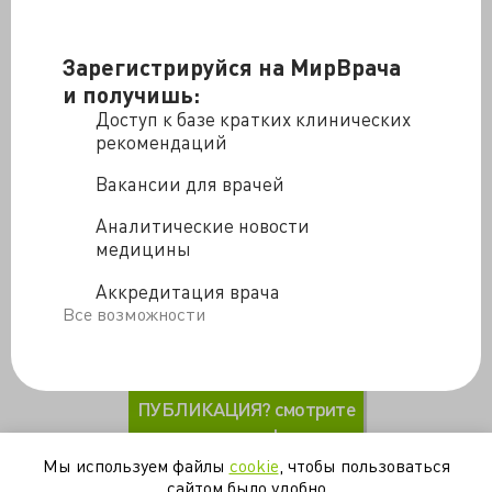
Зарегистрируйся на МирВрача
и получишь:
Доступ к базе кратких клинических
рекомендаций
Вакансии для врачей
В данном видео обсуждается
мультидисциплинарный подход к диагностике и
Аналитические новости
лечению рака щитовидной железы специалистами
медицины
Национального Медицинского Исследовательского
Центра в цикле передач «Ведущие клиники России».
Аккредитация врача
Все возможности
Первый медицинский канал
ПОНРАВИЛАСЬ
ПУБЛИКАЦИЯ? смотрите
другие!
Мы используем файлы
cookie
, чтобы пользоваться
сайтом было удобно