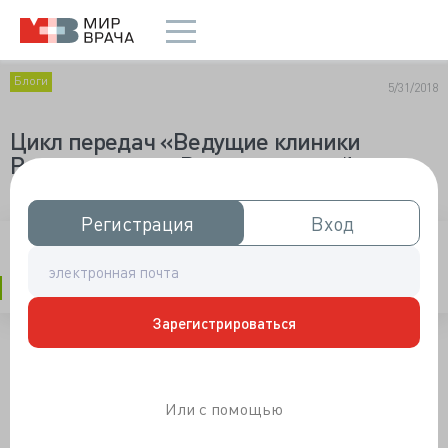
Блоги
5/31/2018
Цикл передач «Ведущие клиники
России», тема: «Рак щитовидной
железы»
Регистрация
Регистрация
Вход
Вход
Оглавление
ПОНРАВИЛАСЬ ПУБЛИКАЦИЯ? смотрите другие!
Зарегистрироваться
Или с помощью