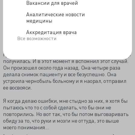
и я переживал, что мог проткнуть легкое.
Вакансии для врачей
Аналитические новости
Пришла эта же лаборантка. Поздоровалась.
медицины
Настроила передвижной аппарат, сделала снимок.
Спустя пол часа принесла- ни чего не видно, снимок
Аккредитация врача
смазан.
Все возможности
Щелкнула второй раз. Получился снимок половины
грудной клетки, но хоть сторона, где я ставил катетер
получилась. И в этот момент я вспомнил этот случай.
Он произошел около года назад. Она четыре раза
делала снимок пациенту и все безуспешно. Она
устроила чернобыль больному и я наорал, отправил
ее восвояси.
Я когда делаю ошибки, мне стыдно за них, я хотя бы
пытаюсь что то с собой сделать, что бы они не
повторились. Но вот так, что бы потом выговаривать
обиду за то, что руки и мозги не оттуда, это выше
моего понимания...