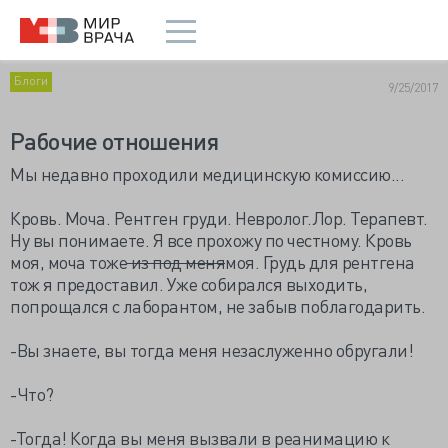
Блоги
9/25/2017
Рабочие отношения
Мы недавно проходили медицинскую комиссию...
Кровь. Моча. Рентген груди. Невролог.Лор. Терапевт.
Ну вы понимаете. Я все прохожу по честному. Кровь
моя, моча тоже
из под меня
моя. Грудь для рентгена
тож я предоставил. Уже собирался выходить,
попрощался с лаборантом, не забыв поблагодарить.
-Вы знаете, вы тогда меня незаслуженно обругали!
-Что?
-Тогда! Когда вы меня вызвали в реанимацию к