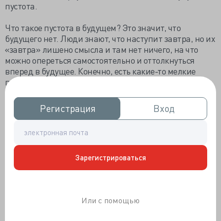
пустота.
Что такое пустота в будущем? Это значит, что
будущего нет. Люди знают, что наступит завтра, но их
«завтра» лишено смысла и там нет ничего, на что
можно опереться самостоятельно и оттолкнуться
вперед в будущее. Конечно, есть какие-то мелкие
предметы, которые уже не радуют. Это может быть
нелюбимая работа, нелюбимый партнер, надоевший
быт и образ жизни. Но если эти вещи из жизни
Регистрация
Регистрация
Вход
Вход
пропадут, то все: будешь сам кувыркаться в этом
вакууме и потом погибнешь. Может замерзнешь, а
может задохнешься.
В среднем у людей существует несколько вариантов
Зарегистрироваться
будущего. Два из них универсальны для всех. Это
«идеальное будущее» и «самый страшный
сценарий». Есть еще несколько промежуточных
Или с помощью
вариантов с той или иной дозой перевеса в плохую
или хорошую сторону.