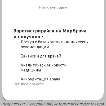
Или с помощью
Зарегистрируйся на МирВрача
и получишь:
Доступ к базе кратких клинических
рекомендаций
Еще она теория этиологии псориазапохоже на то, что
не подверждается.
Вакансии для врачей
Аналитические новости
Международный коллектив изучил связь между
медицины
соматическими мутациями в кератиноцитах и
развитием псориаза. Исследователи не обнаружили
Аккредитация врача
крупномасштабного распространения клонов
Все возможности
кератиноцитов, мутации в которых обеспечивали бы
им конкурентное преимущество перед соседями.
Однако они подтвердили мутагенный эффект
псораленов — соединений, которые используются при