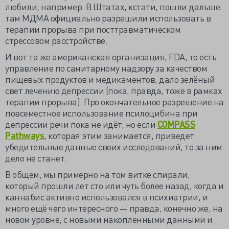
любили, например. В Штатах, кстати, пошли дальше:
там МДМА официально разрешили использовать в
терапии прорыва при посттравматическом
стрессовом расстройстве.
И вот та же американская организация, FDA, то есть
управление по санитарному надзору за качеством
пищевых продуктов и медикаментов, дало зелёный
свет лечению депрессии (пока, правда, тоже в рамках
терапии прорыва). Про окончательное разрешение на
повсеместное использование псилоцибина при
депрессии речи пока не идёт, но если
COMPASS
Pathways
, которая этим занимается, приведет
убедительные данные своих исследований, то за ним
дело не станет.
В общем, мы примерно на том витке спирали,
который прошли лет сто или чуть более назад, когда и
каннабис активно использовался в психиатрии, и
много ещё чего интересного — правда, конечно же, на
новом уровне, с новыми накопленными данными и