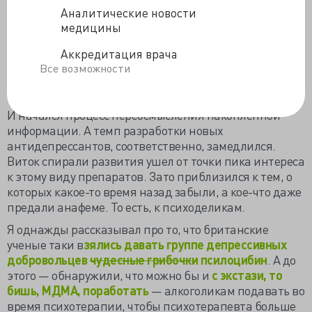
очарования этими препаратами. Побочные-то
Аналитические новости
эффекты всё же есть.
медицины
И, наконец, сами фармкомпании, особенно крупные и
Аккредитация врача
умеющие считать деньги,
пришли к выводу, что не
Все возможности
такое уж это выгодное поле чудес
для богатеньких
Буратин- психиатрия.
И начался процесс переосмысления накопленной
информации. А темп разработки новых
антидепрессантов, соответственно, замедлился.
Виток спирали развития ушел от точки пика интереса
к этому виду препаратов. Зато приблизился к тем, о
которых какое-то время назад забыли, а кое-что даже
предали анафеме. То есть, к психоделикам.
Я однажды рассказывал про то, что британские
ученые таки в
зялись давать группе депрессивных
добровольцев
чудесные грибочки
псилоцибин
. А до
этого — обнаружили, что можно бы и
с экстази, то
бишь, МДМА, поработать
— алкоголикам подавать во
время психотерапии, чтобы психотерапевта больше