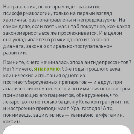
Направления, по которым идёт развитие
психофармакологии, только на первый взгляд
хаотичны, разнонаправлены и непредсказуемы. На
самом деле, если взять масштаб покрупнее, кое-какая
закономерность все же прослеживается. И в целом
она укладывается в рамки одного из законов
диамата, закона о спирально-поступательном
развитии.
Помните, с чего начиналась эпоха антидепрессантов?
Нет? Ничего,
я напомню
: 50-е годы прошлого века,
клинические испытания одного из
противотуберкулёзных препаратов — и вдруг, при
анализе слишком веселого и оптимистичного настроя
принимающих его пациентов, обнаружение, что
лекарство-то не только бациллу Коха контрапупит, но
и настроение приподымает. Ура, господа! А то,
понимаешь, зациклились — каннабис, амфетамин,
кокаин...
Далее выясняется, что же там активирует и что