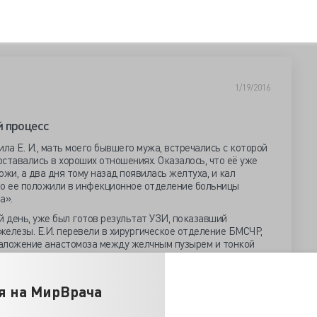
1/19/2016
й процесс
нила Е. И., мать моего бывшего мужа, встречались с которой
оставались в хороших отношениях. Оказалось, что её уже
жи, а два дня тому назад появилась желтуха, и кал
что ее положили в инфекционное отделение больницы
а».
й день, уже был готов результат УЗИ, показавший
елезы. Е.И. перевели в хирургическое отделение БМСЧР,
аложение анастомоза между желчным пузырем и тонкой
ал заведующий отделением опытный хирург-«полостник»
ти головки поджелудочной железы имелось округлое
ительно гладкой поверхностью.
я на МирВрача
 не поставили из-за опасности проведения биопсии -
ухоли. Метастазов нигде не было видно, а увеличенная