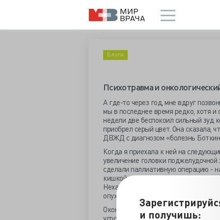
Блоги
Психотравма и онкологически
А где-то через год, мне вдруг позво
мы в последнее время редко, хотя и 
недели две беспокоил сильный зуд ко
приобрел серый цвет. Она сказала, 
ДВЖД с диагнозом «болезнь Боткин
Когда я приехала к ней на следующи
увеличение головки поджелудочной ж
сделали паллиативную операцию - н
кишкой для оттока желчи. Опериров
Нехай Николай Михайлович. В облас
опухолевидное образование с относ
Зарегистрируйс
Окончательный диагноз на том этапе
и получишь:
угроза быстрого роста вероятной оп