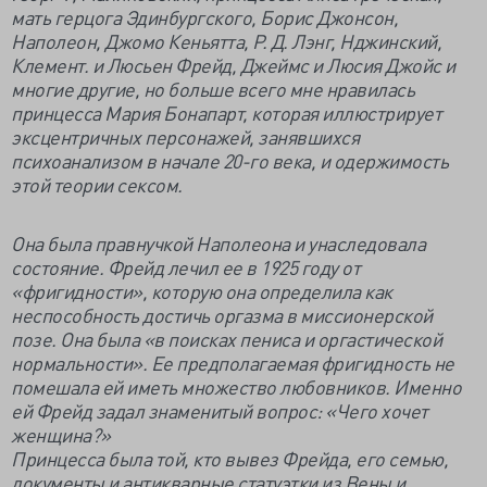
мать герцога Эдинбургского, Борис Джонсон,
Наполеон, Джомо Кеньятта, Р. Д. Лэнг, Нджинский,
Клемент. и Люсьен Фрейд, Джеймс и Люсия Джойс и
многие другие, но больше всего мне нравилась
принцесса Мария Бонапарт, которая иллюстрирует
эксцентричных персонажей, занявшихся
психоанализом в начале 20-го века, и одержимость
этой теории сексом.
Она была правнучкой Наполеона и унаследовала
состояние. Фрейд лечил ее в 1925 году от
«фригидности», которую она определила как
неспособность достичь оргазма в миссионерской
позе. Она была «в поисках пениса и оргастической
нормальности». Ее предполагаемая фригидность не
помешала ей иметь множество любовников. Именно
ей Фрейд задал знаменитый вопрос: «Чего хочет
женщина?»
Принцесса была той, кто вывез Фрейда, его семью,
документы и антикварные статуэтки из Вены и