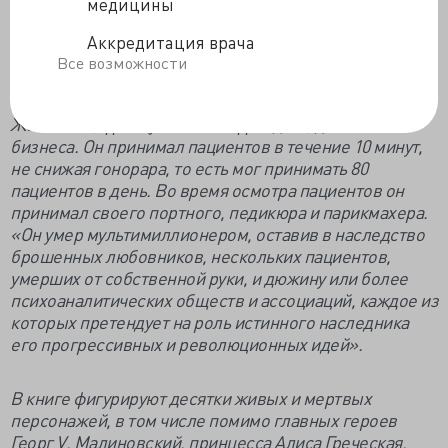
за три гинеи в час три раза в неделю. Фрейд мог бы
медицины
взять больше. Восемь пациентов могли бы
Аккредитация врача
обеспечить богатую жизнь. У Джонса
Все возможности
были дома в Лондоне, в сельской местности Англии и
Уэльса, а также на Французской Ривьере.
Жак Лакан, французский неофрейдист, достиг пика
бизнеса. Он принимал пациентов в течение 10 минут,
не снижая гонорара, то есть мог принимать 80
пациентов в день. Во время осмотра пациентов он
принимал своего портного, педикюра и парикмахера.
«Он умер мультимиллионером, оставив в наследство
брошенных любовников, нескольких пациентов,
умерших от собственной руки, и дюжину или более
психоаналитических обществ и ассоциаций, каждое из
которых претендует на роль истинного наследника
его прогрессивных и революционных идей».
В книге фигурируют десятки живых и мертвых
персонажей, в том числе помимо главных героев
Георг V, Малиновский, принцесса Алиса Греческая,