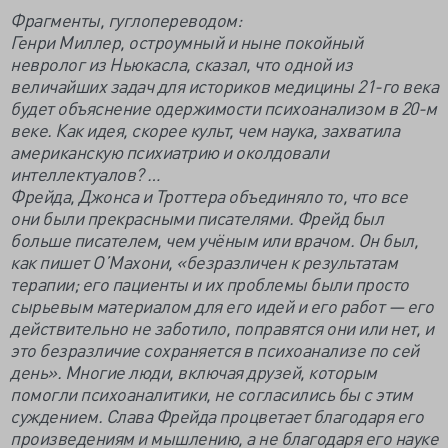
Фрагменты, гуглопереводом:
Генри Миллер, остроумный и ныне покойный
невролог из Ньюкасла, сказал, что одной из
величайших задач для историков медицины 21-го века
будет объяснение одержимости психоанализом в 20-м
веке. Как идея, скорее культ, чем наука, захватила
американскую психиатрию и околдовали
интеллектуалов? …
Фрейда, Джонса и Троттера объединяло то, что все
они были прекрасными писателями. Фрейд был
больше писателем, чем учёным или врачом. Он был,
как пишет О’Махони, «безразличен к результатам
терапии; его пациенты и их проблемы были просто
сырьевым материалом для его идей и его работ — его
действительно не заботило, поправятся они или нет, и
это безразличие сохраняется в психоанализе по сей
день». Многие люди, включая друзей, которым
помогли психоаналитики, не согласились бы с этим
суждением. Слава Фрейда процветает благодаря его
произведениям и мышлению, а не благодаря его науке