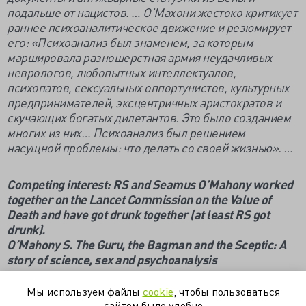
подальше от нацистов. … О’Махони жестоко критикует
раннее психоаналитическое движение и резюмирует
его: «Психоанализ был знаменем, за которым
маршировала разношерстная армия неудачливых
неврологов, любопытных интеллектуалов,
психопатов, сексуальных оппортунистов, культурных
предпринимателей, эксцентричных аристократов и
скучающих богатых дилетантов. Это было созданием
многих из них… Психоанализ был решением
насущной проблемы: что делать со своей жизнью». …
Competing interest: RS and Seamus O’Mahony worked
together on the Lancet Commission on the Value of
Death and have got drunk together (at least RS got
drunk).
O’Mahony S. The Guru, the Bagman and the Sceptic: A
story of science, sex and psychoanalysis
https://dok-zlo.livejournal.com/5711644.html
Мы используем файлы
cookie
, чтобы пользоваться
сайтом было удобно