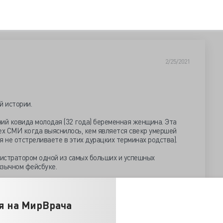
2/25/2021
й истории.
ий ковида молодая (32 года) беременная женщина. Эта
ех СМИ когда выяснилось, кем является свекр умершей
пля не отстреливаете в этих дурацких терминах родства).
истратором одной из самых больших и успешных
язычном фейсбуке.
ws/zyat-umershej-ot-covid-19-beremennoj-izrailtyanki-
acebook/
я на МирВрача
, блять, придумал все эти термины?) настолько потрясла
 он свернул свою антивакцинаторскую деятельность: