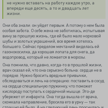
не нужно вставать на работу каждое утро, а
впереди еще десять, а то и двадцать лет
жизни.
Они оба знали: он уйдет первым. А потому о нем была
особая забота. О себе жена не заботилась, испытывая
вину за прошлую жизнь, где ей было мало норковой
шубы и золотых украшений, все время хотелось
большего. Сейчас пределом мечтаний виделась ей
газонокосилка, да хорошая лопата для снега, да
водопровод, который не ломается в морозы.
Она помнила, что давно, когда-то в прошлой жизни,
врач сказал ей, что она серьезно больна: сердце не в
порядке. Нужно бросить вредные привычки,
обследоваться и лечь на операцию: поставить в сосуд
на сердце специальную пружинку, что поможет
кислороду поступать к сердечной мышце. Это-де
убережет от инфаркта. Она тогда вышла от врача,
скомкала направление, бросила его в урну — так
страшно ей было. А на следующий день проснулась и