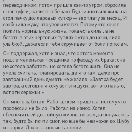
переводчиком, потом пришла как-то утром, сбросила
с ног туфли, налила себе чаю. Буднично выложила на
стол пачку долларовых купюр — зарплату за месяц. И
сообщила мужу, что увольняется. Потому что хочет
пожить нормальную жизнь, пока есть силы, а не
бегать в этих чертовых туфлях с утра до ночи, сияя
улыбкой, даже если тебя скручивает от боли пополам.
Он поддержал, хотя и знал, что с этого момента
пошла маленькая трещинка по фасаду их брака: она
не хотела работать, но хотела богато жить. Она не
умела считать, планировать, да что там, даже про
завтрашний день думать не желала: «Завтра будет
завтра, а сегодня я хочу вот эти духи, вот это пальто,
вот эти сережки.»
Он много работал. Работал кем придется, потому что
профессии не было. Работал на износ. Хотел
обеспечить ей достойную жизнь, но всегда получалось
так, будто бы почти смог, но еще бы немножечко. Шубу
из норки. Дочке — новые сапожки.