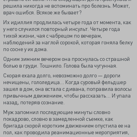
решила никогда не вспоминать про болезнь. Может,
врач ошибся. Всякое же бывает?
Их идиллия продлилась четыре года от момента, как
у него случился повторный инсульт. Четыре года
тихой жизни, чая с чабрецом по вечерам,
наблюдений за наглой сорокой, которая гоняла белку
по сосне у их дома.
Одним зимним вечером она проснулась со страшной
болью в груди. Тошнило. Голова была чугунная.
Скорая ехала долго, невозможно долго — дороги
нечищены, гололедица… Когда суровый фельдшер
зашел в дом, она встала с дивана, поправила волосы
привычным движением, чтобы рассказать… И упала
назад, потеряв сознание.
Муж запомнил последующие минуты словно
покадрово, словно в замедленной съемке, как
бригада скорой коротким движением опустила ее на
пол, как проводила реанимационные мероприятия,