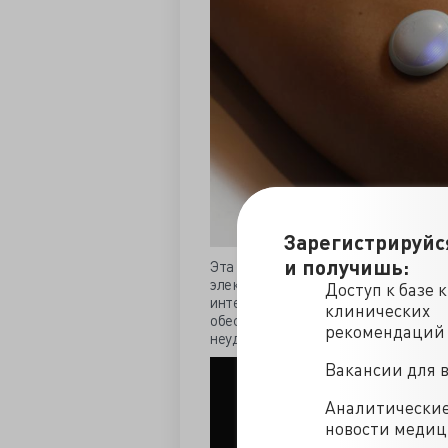
Зарегистрируйс
и получишь:
Эта технология использует мягкую,
электрохимическими датчиками. Эти
Доступ к базе 
интерстициальную жидкость, распо
клинических
обеспечивая измерение уровня глюк
рекомендаций
неудобств, характерных для традици
Вакансии для 
Аналитически
новости меди