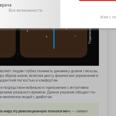
врача
Все возможности
Или с 
воляет людям глубже понимать динамику уровня глюкозы,
ру образа жизни, включая диету, физические упражнения и
цедентной легкостью и комфортом.
я посредством мобильного приложения с интуитивно
режиме реального времени. Данное решение обещает по-
и миллионов людей с диабетом.
ть миру эту революционную технологию»
, — заявил