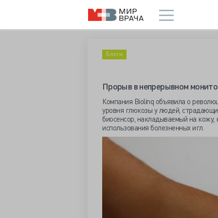
Блоги
Прорыв в непрерывном монито
Компания Biolinq объявила о револ
уровня глюкозы у людей, страдающи
биосенсор, накладываемый на кожу,
использования болезненных игл.